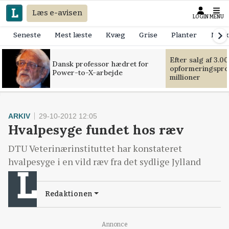
Læs e-avisen
LOGIN
MENU
Seneste
Mest læste
Kvæg
Grise
Planter
Mask
Efter salg af 3.0
Dansk professor hædret for
opformeringsprof
Power-to-X-arbejde
millioner
ARKIV
29-10-2012 12:05
Hvalpesyge fundet hos ræv
DTU Veterinærinstituttet har konstateret
hvalpesyge i en vild ræv fra det sydlige Jylland
Redaktionen
Annonce