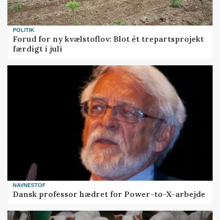
POLITIK
Forud for ny kvælstoflov: Blot ét trepartsprojekt
færdigt i juli
NAVNESTOF
Dansk professor hædret for Power-to-X-arbejde