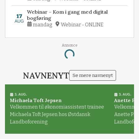
Webinar – Kom i gang med digital
17
bogføring
AUG
mandag
Webinar - ONLINE
Annonce
Loading...
NAVNENYT
Se mere navnenyt
3. AUG.
3. AUG.
Michaela Toft Jepsen
Anette Pl
Velkommen til økonomiassistent trainee
Velkommen 
Michaela Toft Jepsen hos Østdansk
Anette Pl
Landboforening
Landbofor