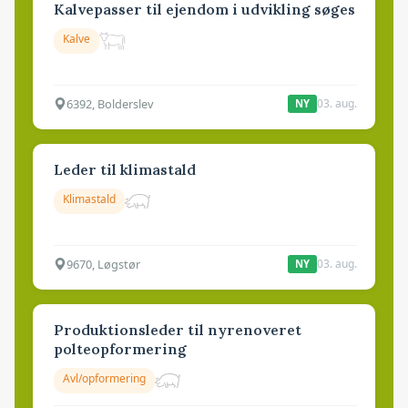
Kalvepasser til ejendom i udvikling søges
Kalve
6392, Bolderslev
03. aug.
NY
Leder til klimastald
Klimastald
9670, Løgstør
03. aug.
NY
Produktionsleder til nyrenoveret
polteopformering
Avl/opformering