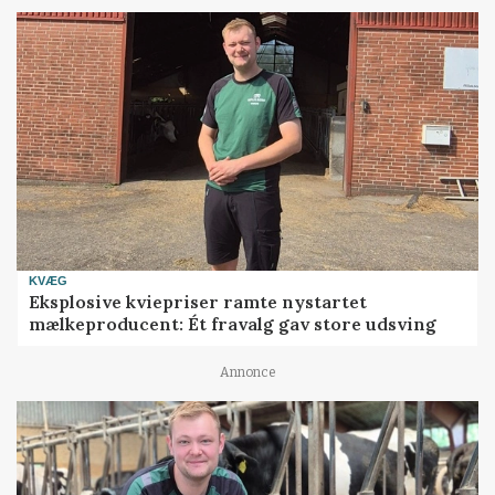
KVÆG
Eksplosive kviepriser ramte nystartet
mælkeproducent: Ét fravalg gav store udsving
Annonce