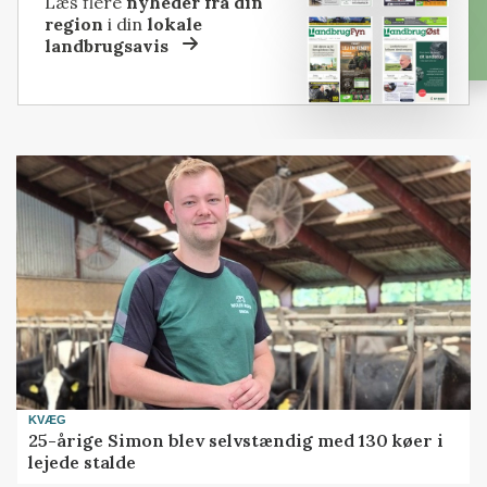
Læs flere
nyheder fra din
region
i din
lokale
landbrugsavis
KVÆG
25-årige Simon blev selvstændig med 130 køer i
lejede stalde