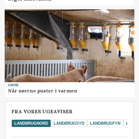
GRISE
Når søerne puster i varmen
FRA VORES UGEAVISER
LANDBRUGNORD
LANDBRUGSYD
LANDBRUGFYN
LAND