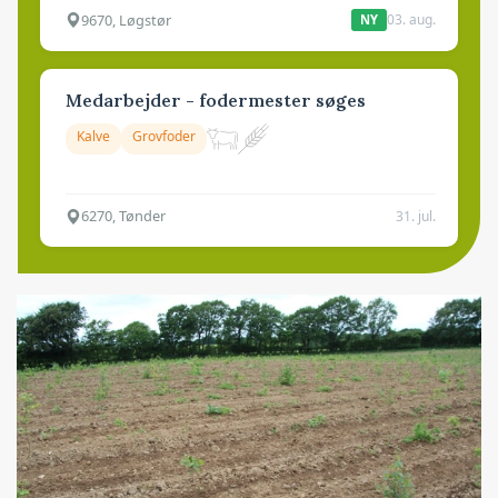
9670, Løgstør
03. aug.
NY
Medarbejder - fodermester søges
Kalve
Grovfoder
6270, Tønder
31. jul.