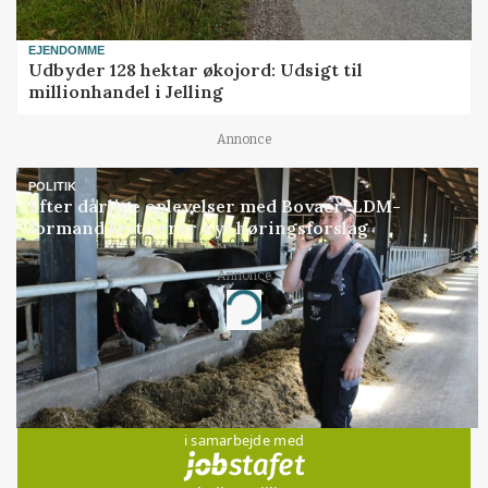
EJENDOMME
Udbyder 128 hektar økojord: Udsigt til
millionhandel i Jelling
Annonce
POLITIK
Efter dårlige oplevelser med Bovaer: LDM-
formand kritiserer nyt høringsforslag
Annonce
Loading...
Jobs
i samarbejde med