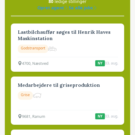
80
ledige stillinger
Opret agent
Se alle jobs
Lastbilchauffør søges til Henrik Haves
Maskinstation
Godstransport
4700, Næstved
03. aug.
NY
Medarbejdere til griseproduktion
Grise
9681, Ranum
03. aug.
NY