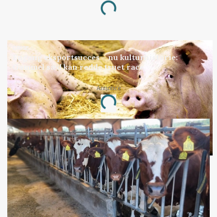
Loading...
GRISE
Engang eksportsucces – nu kulturhistorie:
Gammel sæd kan redde truet race
Annonce
Loading...