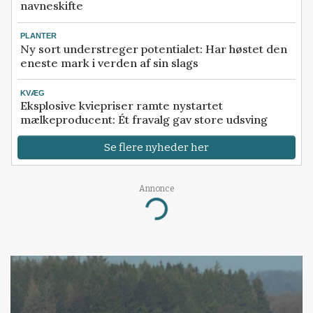
navneskifte
PLANTER
Ny sort understreger potentialet: Har høstet den
eneste mark i verden af sin slags
KVÆG
Eksplosive kviepriser ramte nystartet
mælkeproducent: Ét fravalg gav store udsving
Se flere nyheder her
Annonce
Loading...