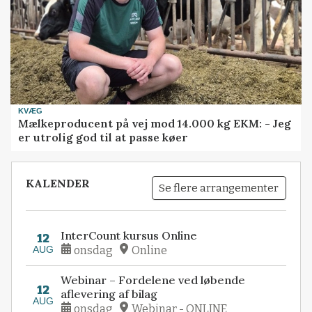
KVÆG
Mælkeproducent på vej mod 14.000 kg EKM: - Jeg
er utrolig god til at passe køer
KALENDER
Se flere arrangementer
InterCount kursus Online
12
AUG
onsdag
Online
Webinar – Fordelene ved løbende
12
aflevering af bilag
AUG
onsdag
Webinar - ONLINE