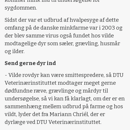
kommer mink ind til undersøgelse for
sygdommen.
Sidst der var et udbrud af hvalpesyge af dette
omfang på de danske minkfarme var i 2003 og
der blev samme virus også fundet hos vilde
modtagelige dyr som sæler, grævling, husmår
og ilder.
Send gerne dyr ind
- Vilde rovdyr kan være smittespredere, så DTU
Veterinærinstituttet modtager meget gerne
dødfundne ræve, grævlinge og mårdyr til
undersøgelse, så vi kan få klarlagt, om der er en
sammenhæng mellem udbrud på farme og hos
vildt, lyder det fra Mariann Chriél, der er
dyrlæge ved DTU Veterinærinstituttet.