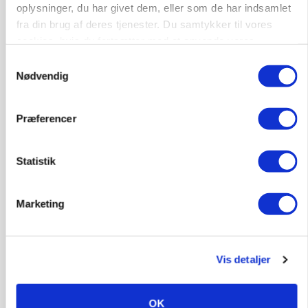
oplysninger, du har givet dem, eller som de har indsamlet
fra din brug af deres tjenester. Du samtykker til vores
cookies, hvis du fortsætter med at anvende vores
hjemmeside.
Samtykkevalg
Nødvendig
LEDER
Befriende, at topredaktør erkender, hun er
blevet klogere. Det kunne vi alle lære af
Præferencer
Annonce
Statistik
MARKED
Olieprisfald og fredshåb sender F5-renten ned
på 3 procent
Marketing
Annonce
Loading...
Vis detaljer
OK