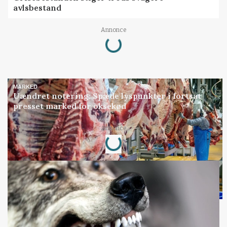
avlsbestand
Loading...
Annonce
MARKED
Uændret notering: Spæde lyspunkter i fortsat
presset marked for oksekød
Loading...
Annonce