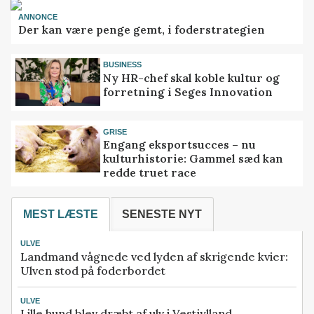
ANNONCE
Der kan være penge gemt, i foderstrategien
BUSINESS
Ny HR-chef skal koble kultur og
forretning i Seges Innovation
GRISE
Engang eksportsucces – nu
kulturhistorie: Gammel sæd kan
redde truet race
MEST LÆSTE
SENESTE NYT
ULVE
Landmand vågnede ved lyden af skrigende kvier:
Ulven stod på foderbordet
ULVE
Lille hund blev dræbt af ulv i Vestjylland