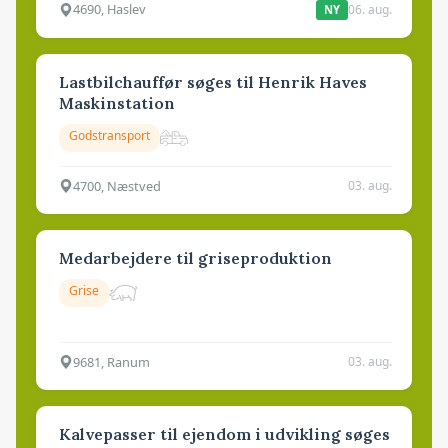
4690, Haslev
06. aug.
NY
Lastbilchauffør søges til Henrik Haves
Maskinstation
Godstransport
4700, Næstved
03. aug.
Medarbejdere til griseproduktion
Grise
9681, Ranum
03. aug.
Kalvepasser til ejendom i udvikling søges