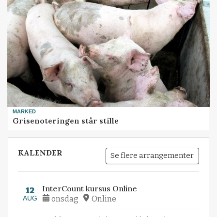
MARKED
Grisenoteringen står stille
KALENDER
Se flere arrangementer
InterCount kursus Online
12
AUG
onsdag
Online