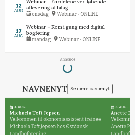
Webinar – Fordelene ved løbende
12
aflevering af bilag
AUG
onsdag
Webinar - ONLINE
Webinar – Kom i gang med digital
17
bogføring
AUG
mandag
Webinar - ONLINE
Loading...
Annonce
NAVNENYT
Se mere navnenyt
3. AUG.
3. AUG.
Michaela Toft Jepsen
Anette Pl
Velkommen til økonomiassistent trainee
Velkommen 
Michaela Toft Jepsen hos Østdansk
Anette Pl
Landboforening
Landbofor