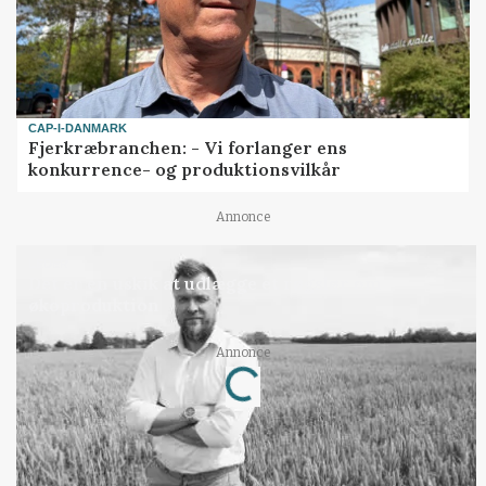
CAP-I-DANMARK
Fjerkræbranchen: - Vi forlanger ens
konkurrence- og produktionsvilkår
Annonce
LEDER
Det er en uskik at udlægge et røgslør om
økoproduktion
Loading...
Annonce
Jobs