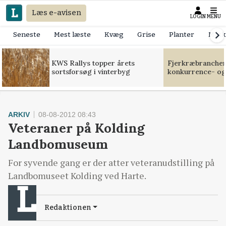
Læs e-avisen
LOGIN
MENU
Seneste
Mest læste
Kvæg
Grise
Planter
Mask
KWS Rallys topper årets
Fjerkræbranchen:
sortsforsøg i vinterbyg
konkurrence- og
ARKIV
08-08-2012 08:43
Veteraner på Kolding
Landbomuseum
For syvende gang er der atter veteranudstilling på
Landbomuseet Kolding ved Harte.
Redaktionen