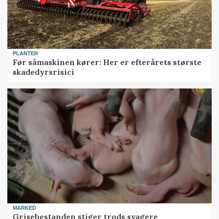
PLANTER
Før såmaskinen kører: Her er efterårets største
skadedyrsrisici
MARKED
Grisebestanden stiger trods svagere