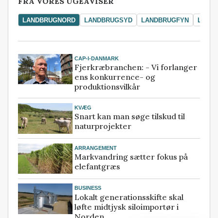
FRA VORES UGEAVISER
LANDBRUGNORD
LANDBRUGSYD
LANDBRUGFYN
LAND
CAP-I-DANMARK
Fjerkræbranchen: - Vi forlanger
ens konkurrence- og
produktionsvilkår
KVÆG
Snart kan man søge tilskud til
naturprojekter
ARRANGEMENT
Markvandring sætter fokus på
elefantgræs
BUSINESS
Lokalt generationsskifte skal
løfte midtjysk siloimportør i
Norden