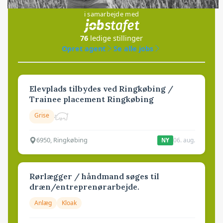
i samarbejde med
76
ledige stillinger
Opret agent
Se alle jobs
Elevplads tilbydes ved Ringkøbing /
Trainee placement Ringkøbing
Grise
6950, Ringkøbing
06. aug.
NY
Rørlægger / håndmand søges til
dræn/entreprenørarbejde.
Anlæg
Kloak