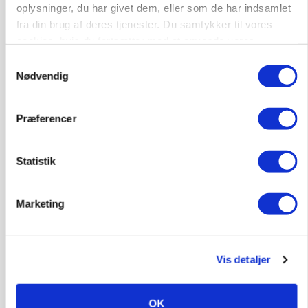
oplysninger, du har givet dem, eller som de har indsamlet
fra din brug af deres tjenester. Du samtykker til vores
cookies, hvis du fortsætter med at anvende vores
hjemmeside.
Samtykkevalg
Nødvendig
Præferencer
POLITIK
»Nu stopper I«: Landbrugsdebattør og
protestgruppe vil demonstrere mod ny
gødskningslov
Statistik
Annonce
Marketing
POLITIK
Folketinget behandler ny gødskningslov: Sådan
kan den ændre din bedrift fra 2027
Vis detaljer
Loading...
Annonce
OK