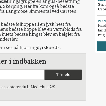
besætningsgruppe en angus-besætning
Svin
, Skørping. Her fra kom også bedste
Crow
 fra Langmose Simmental ved Carsten
PLAN
bedste følhoppe til en jysk hest fra
Kvæl
ens bedste hoppe blev en varmblods fra
land
Skuets bedste hingst blev en belgier fra
mig 
nderslev.
an ses på hjorringdyrskue.dk.
der i indbakken
Tilmeld
t accepterer du L-Mediehus A/S