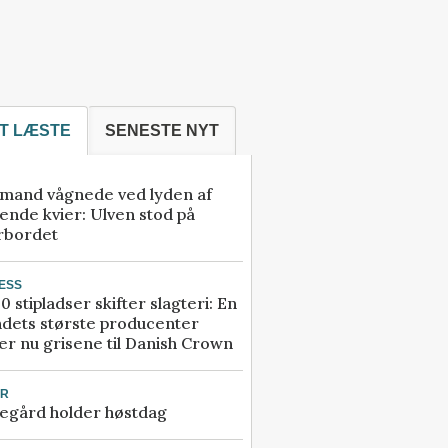
T LÆSTE
SENESTE NYT
mand vågnede ved lyden af
ende kvier: Ulven stod på
rbordet
ESS
0 stipladser skifter slagteri: En
ndets største producenter
r nu grisene til Danish Crown
UR
egård holder høstdag