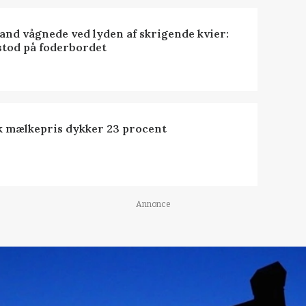
nd vågnede ved lyden af skrigende kvier:
stod på foderbordet
k mælkepris dykker 23 procent
Annonce