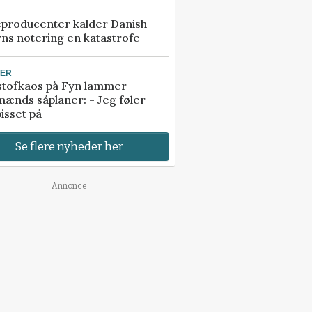
eproducenter kalder Danish
ns notering en katastrofe
TER
stofkaos på Fyn lammer
ænds såplaner: - Jeg føler
isset på
Se flere nyheder her
Annonce