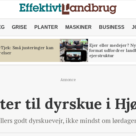
ÆG
GRISE
PLANTER
MASKINER
BUSINESS
J
Ejer eller medejer? Ny
Tjek: Små justeringer kan
format udfordrer land
relser
ejerstruktur
Annonce
ter til dyrskue i Hj
llers godt dyrskuevejr, ikke mindst om lørdage