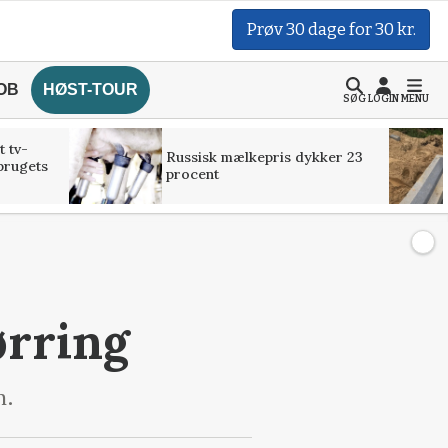
Prøv 30 dage for 30 kr.
OB
HØST-TOUR
SØG
LOGIN
MENU
t tv-
Russisk mælkepris dykker 23
brugets
procent
ørring
n.