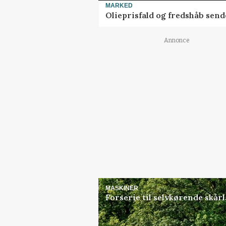
MARKED
Olieprisfald og fredshåb sen
Annonce
MASKINER
Forserie til selvkørende skår