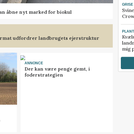
GRISE
Svin
kan åbne nyt marked for biokul
Crow
PLAN
Kvæl
format udfordrer landbrugets ejerstruktur
landm
mig p
ANNONCE
Der kan være penge gemt, i
foderstrategien
n