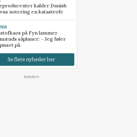
eproducenter kalder Danish
ns notering en katastrofe
TER
stofkaos på Fyn lammer
mænds såplaner: - Jeg føler
pisset på
Se flere nyheder her
Annonce