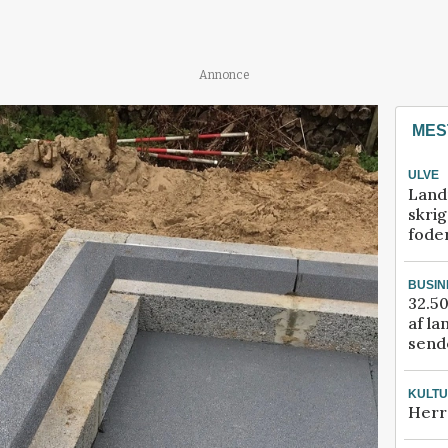
Annonce
MES
ULVE
Land
skrig
fode
BUSIN
32.50
af la
sende
KULT
Herr