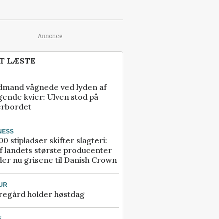
Annonce
T LÆSTE
dmand vågnede ved lyden af
gende kvier: Ulven stod på
erbordet
NESS
00 stipladser skifter slagteri:
f landets største producenter
er nu grisene til Danish Crown
UR
regård holder høstdag
E