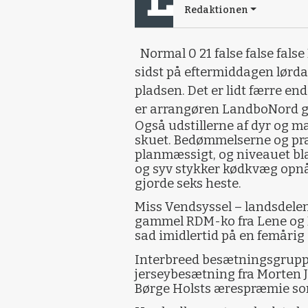
Redaktionen
Normal 0 21 false false fals
sidst på eftermiddagen lørd
pladsen. Det er lidt færre end
er arrangøren LandboNord go
Også udstillerne af dyr og m
skuet. Bedømmelserne og præ
planmæssigt, og niveauet bla
og syv stykker kødkvæg op
gjorde seks heste.
Miss Vendsyssel – landsdelen
gammel RDM-ko fra Lene og Pa
sad imidlertid på en femårig
Interbreed besætningsgrupp
jerseybesætning fra Morten 
Børge Holsts ærespræmie som