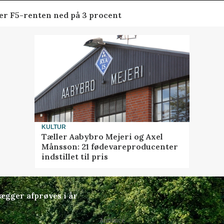
der F5-renten ned på 3 procent
KULTUR
Tæller Aabybro Mejeri og Axel
Månsson: 21 fødevareproducenter
indstillet til pris
lægger afprøves i år
Annonce