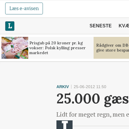
Læs e-avisen
SENESTE
KV
Prisgab på 20 kroner pr. kg
Rådgiver om DB-
vokser: Polsk kylling presser
give store bespa
markedet
ARKIV
25-06-2012 11:50
25.000 gæs
Lidt for meget regn, men e