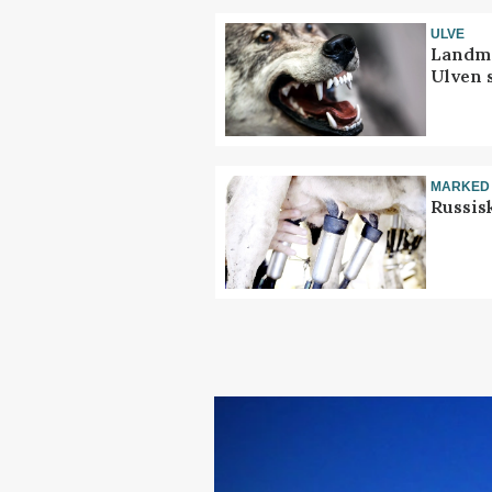
ULVE
Landma
Ulven 
MARKED
Russis