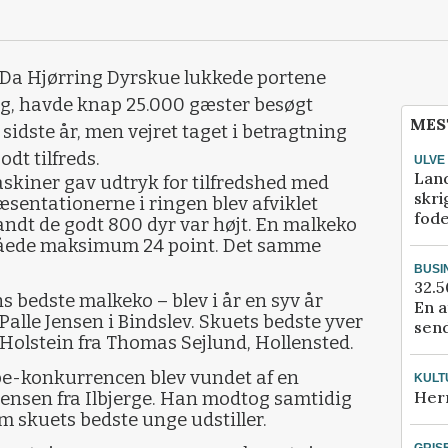
e Da Hjørring Dyrskue lukkede portene
ag, havde knap 25.000 gæster besøgt
MES
 sidste år, men vejret taget i betragtning
dt tilfreds.
ULVE
Lan
askiner gav udtryk for tilfredshed med
skri
sentationerne i ringen blev afviklet
fod
ndt de godt 800 dyr var højt. En malkeko
nåede maksimum 24 point. Det samme
BUSI
32.5
s bedste malkeko – blev i år en syv år
En a
lle Jensen i Bindslev. Skuets bedste yver
send
 Holstein fra Thomas Sejlund, Hollensted.
e-konkurrencen blev vundet af en
KULT
Her
Jensen fra Ilbjerge. Han modtog samtidig
 skuets bedste unge udstiller.
GRIS