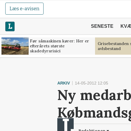
Læs e-avisen
SENESTE
KV
Før såmaskinen kører: Her er
Grisebestanden s
efterårets største
avlsbestand
skadedyrsrisici
ARKIV
14-05-2012 12:05
Ny medarbe
Købmands