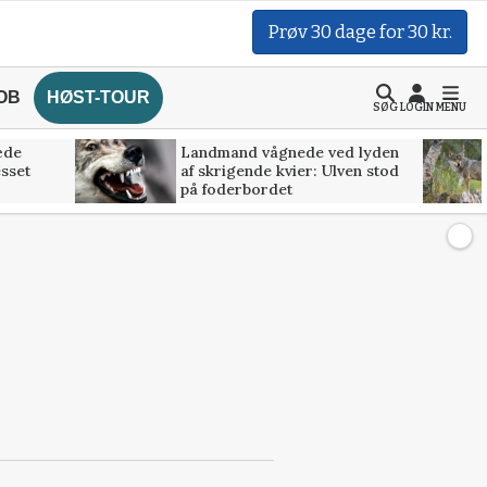
Prøv 30 dage for 30 kr.
OB
HØST-TOUR
SØG
LOGIN
MENU
æde
Landmand vågnede ved lyden
esset
af skrigende kvier: Ulven stod
på foderbordet