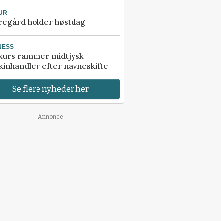
UR
regård holder høstdag
NESS
kurs rammer midtjysk
inhandler efter navneskifte
Se flere nyheder her
Annonce