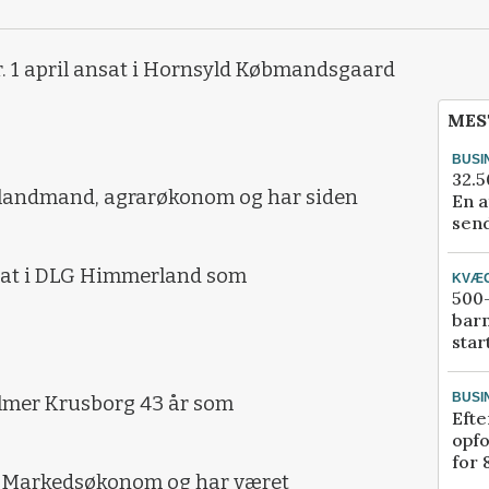
 pr. 1 april ansat i Hornsyld Købmandsgaard
MES
BUSI
32.5
rt landmand, agrarøkonom og har siden
En a
send
sat i DLG Himmerland som
KVÆ
500-
bar
star
BUSI
lmer Krusborg
43 år
som
Efte
opfo
for 
Markedsøkonom og har været