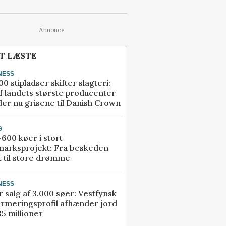
Annonce
T LÆSTE
NESS
00 stipladser skifter slagteri:
f landets største producenter
er nu grisene til Danish Crown
G
600 køer i stort
marksprojekt: Fra beskeden
t til store drømme
NESS
r salg af 3.000 søer: Vestfynsk
rmeringsprofil afhænder jord
85 millioner