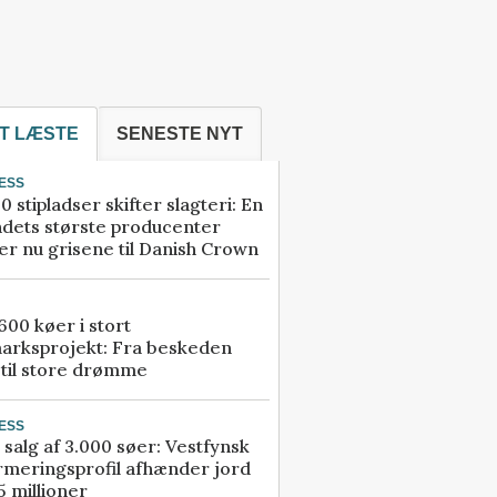
T LÆSTE
SENESTE NYT
ESS
0 stipladser skifter slagteri: En
ndets største producenter
r nu grisene til Danish Crown
00 køer i stort
arksprojekt: Fra beskeden
 til store drømme
ESS
 salg af 3.000 søer: Vestfynsk
rmeringsprofil afhænder jord
5 millioner