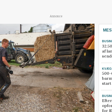
Annonce
MES
BUSIN
32.50
af la
sende
KVÆG
500-6
barm
start
BUSIN
Efter
opfo
for 8