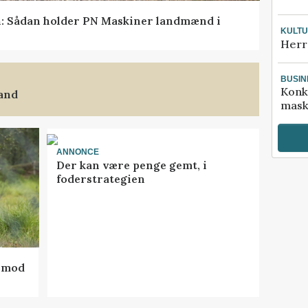
en: Sådan holder PN Maskiner landmænd i
KULT
Herr
BUSIN
Konk
land
mask
ANNONCE
Der kan være penge gemt, i
foderstrategien
d mod