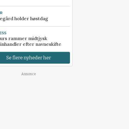
UR
egård holder høstdag
ESS
urs rammer midtjysk
inhandler efter navneskifte
Se flere nyheder her
Annonce