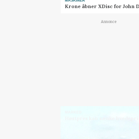
MASKINER
Krone åbner XDisc for John 
Annonce
MARKED
Høstpres kan sænke hvedepri