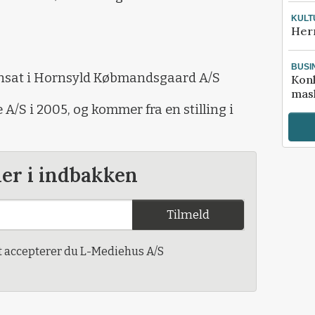
KULT
Her
BUSI
nsat i Hornsyld Købmandsgaard A/S
Kon
mask
e A/S i 2005
, og kommer fra en stilling i
der i indbakken
Tilmeld
t accepterer du L-Mediehus A/S