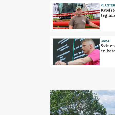
PLANTE
Kvælst
Jeg føl
GRISE
Svinep
en kat