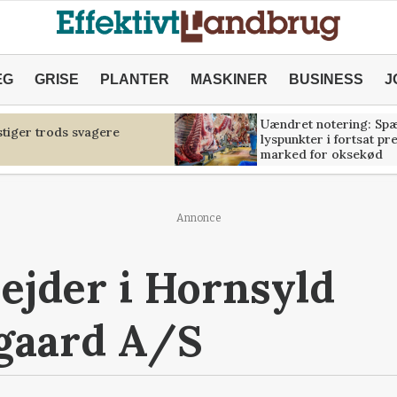
ÆG
GRISE
PLANTER
MASKINER
BUSINESS
J
Uændret notering: Sp
tiger trods svagere
lyspunkter i fortsat pr
marked for oksekød
Annonce
jder i Hornsyld
gaard A/S