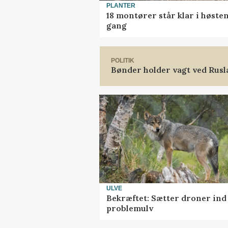
PLANTER
18 montører står klar i høst
gang
POLITIK
Bønder holder vagt ved Rus
ULVE
Bekræftet: Sætter droner in
problemulv