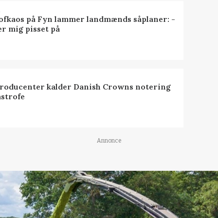
R
ofkaos på Fyn lammer landmænds såplaner: -
er mig pisset på
roducenter kalder Danish Crowns notering
astrofe
Annonce