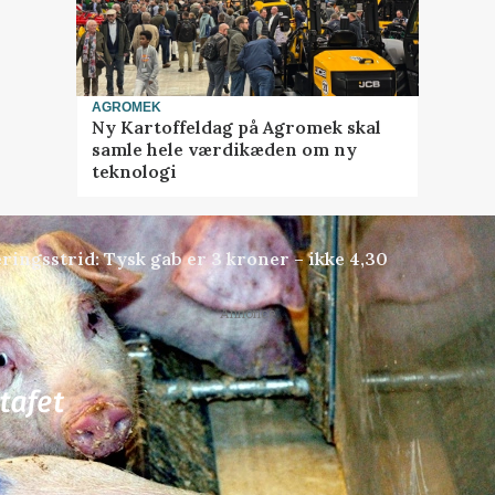
AGROMEK
Ny Kartoffeldag på Agromek skal
samle hele værdikæden om ny
teknologi
ringsstrid: Tysk gab er 3 kroner – ikke 4,30
Annonce
81
ledige stillinger