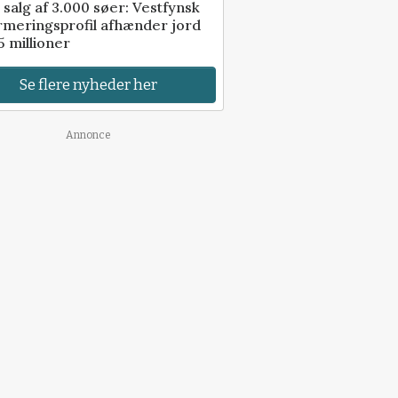
 salg af 3.000 søer: Vestfynsk
rmeringsprofil afhænder jord
5 millioner
Se flere nyheder her
Annonce