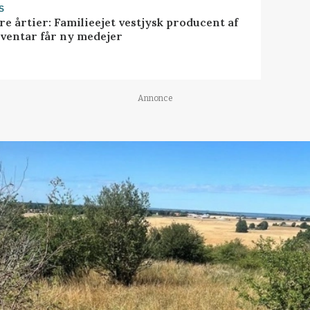
S
ire årtier: Familieejet vestjysk producent af
nventar får ny medejer
Annonce