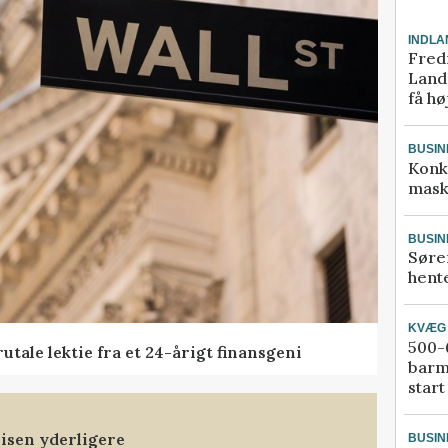
INDLA
Fred
Landm
få hø
BUSIN
Konk
mask
BUSIN
Søre
hente
KVÆG
500-6
tale lektie fra et 24-årigt finansgeni
barm
start
isen yderligere
BUSIN