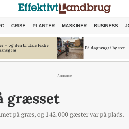
ÆG
GRISE
PLANTER
MASKINER
BUSINESS
J
r – og den brutale lektie
På døgnvagt i høsten
inansgeni
Annonce
å græsset
met på græs, og 142.000 gæster var på plads.