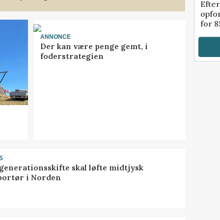
Efter
opfo
for 8
ANNONCE
Der kan være penge gemt, i
foderstrategien
S
generationsskifte skal løfte midtjysk
portør i Norden