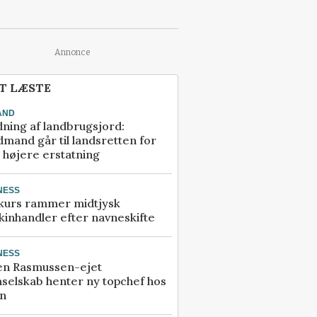
Annonce
T LÆSTE
AND
ning af landbrugsjord:
mand går til landsretten for
å højere erstatning
NESS
kurs rammer midtjysk
inhandler efter navneskifte
NESS
en Rasmussen-ejet
selskab henter ny topchef hos
an