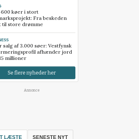
G
600 køer i stort
marksprojekt: Fra beskeden
t til store drømme
NESS
r salg af 3.000 søer: Vestfynsk
rmeringsprofil afhænder jord
85 millioner
Se flere nyheder her
Annonce
T LÆSTE
SENESTE NYT