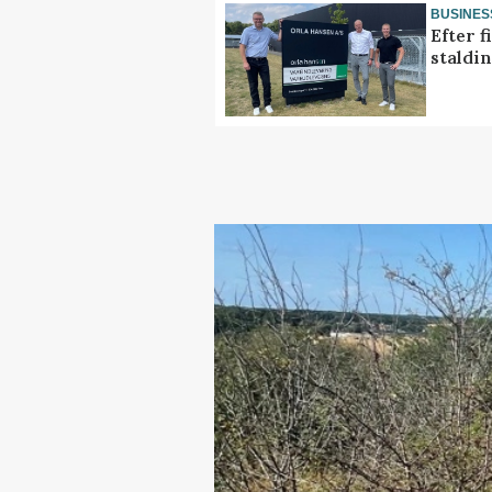
BUSINES
Efter f
staldi