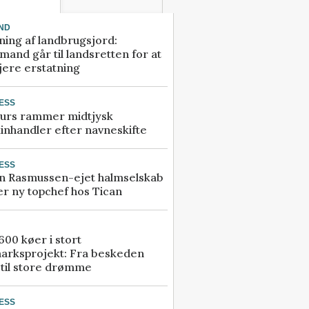
ND
ning af landbrugsjord:
and går til landsretten for at
jere erstatning
ESS
urs rammer midtjysk
inhandler efter navneskifte
ESS
n Rasmussen-ejet halmselskab
r ny topchef hos Tican
00 køer i stort
arksprojekt: Fra beskeden
 til store drømme
ESS