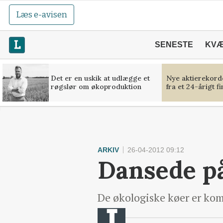
Læs e-avisen
SENESTE
KV
Det er en uskik at udlægge et
Nye aktierekorde
røgslør om økoproduktion
fra et 24-årigt f
ARKIV
26-04-2012 09:12
Dansede p
De økologiske køer er kom