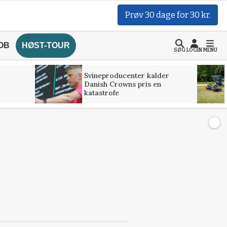
Prøv 30 dage for 30 kr.
OB
HØST-TOUR
SØG
LOGIN
MENU
Svineproducenter kalder
Danish Crowns pris en
katastrofe