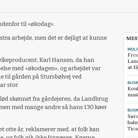
indenfor til »økodag«.
ekstra arbejde, men det er dejligt at kunne
MES
INDL
Fred
ælkeproducent, Karl Hansen, da han
Land
at f
delse med »økodagen«, og arbejdet var
e til gården på Stursbølvej ved
BUSI
r stor.
Kon
mask
 lød skønnet fra gårdejeren, da Landbrug
ammen med mange andre så hans 130 køer
BUSI
Sør
halm
Tic
t otte år, reklamerer med, at folk kan
, og folk gik ikke forgæves. Køerne