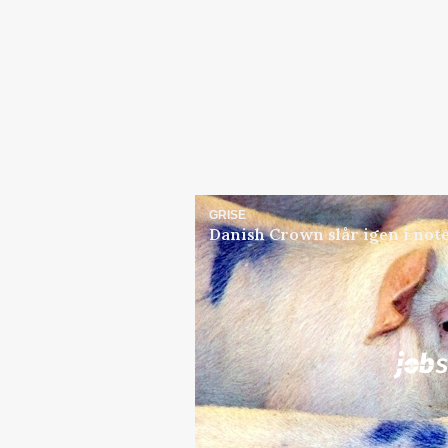
GRISE
Danish Crown slår igen i note
Jobs
i samarbejde med