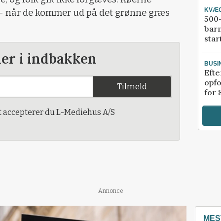
KVÆ
 - når de kommer ud på det grønne græs
500-
bar
star
der i indbakken
BUSI
Efte
opfo
Tilmeld
for 
t accepterer du L-Mediehus A/S
Annonce
MES