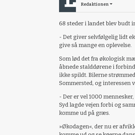
Redaktionen
68 steder i landet blev budt 
- Det giver selvfølgelig lidt 
give så mange en oplevelse.
Som lød det fra økologisk m
åbnede stalddørene i forbin
ikke spildt. Bilerne strømmed
Sommersted, og interessen va
- Der er vel 1000 mennesker,
Syd lagde vejen forbi og s
komme ud på græs.
»Økodagen«, der nu er afvikle
komme ud og se køerne danse