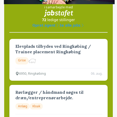
i samarbejde med
72
ledige stillinger
Opret agent
Se alle jobs
Elevplads tilbydes ved Ringkøbing /
Trainee placement Ringkøbing
Grise
6950, Ringkøbing
06. aug.
Rørlægger / håndmand søges til
dræn/entreprenørarbejde.
Anlæg
Kloak