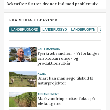
Bekræftet: Sætter droner ind mod problemulv
FRA VORES UGEAVISER
LANDBRUGNORD
LANDBRUGSYD
LANDBRUGFYN
LAND
CAP-I-DANMARK
Fjerkræbranchen: - Vi forlanger
ens konkurrence- og
produktionsvilkår
KVÆG
Snart kan man søge tilskud til
naturprojekter
ARRANGEMENT
Markvandring sætter fokus på
elefantgræs