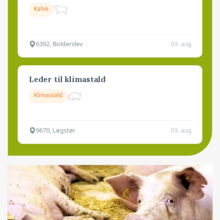
Kalve
6392, Bolderslev
03. aug.
Leder til klimastald
Klimastald
9670, Løgstør
03. aug.