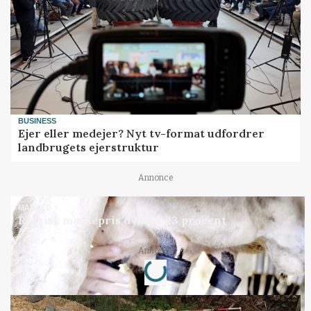
BUSINESS
Ejer eller medejer? Nyt tv-format udfordrer
landbrugets ejerstruktur
Annonce
MARKED
Russisk mælkepris dykker 23 procent
Loading...
Annonce