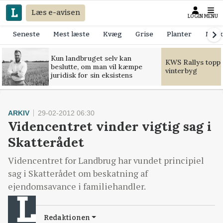
Læs e-avisen
LOGIN
MENU
Seneste
Mest læste
Kvæg
Grise
Planter
Mask
Kun landbruget selv kan
KWS Rallys toppe
beslutte, om man vil kæmpe
vinterbyg
juridisk for sin eksistens
ARKIV
29-02-2012 06:30
Videncentret vinder vigtig sag i
Skatterådet
Videncentret for Landbrug har vundet principiel
sag i Skatterådet om beskatning af
ejendomsavance i familiehandler.
Redaktionen