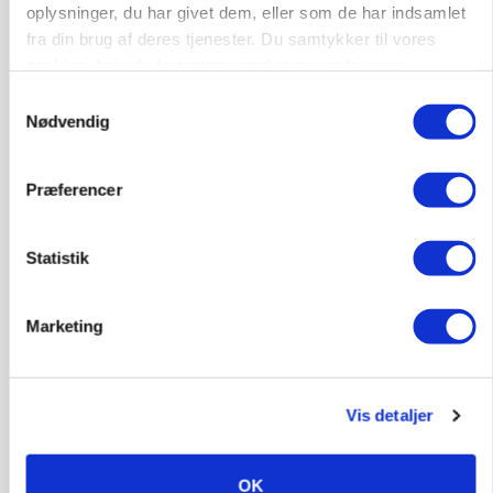
PLANTER
oplysninger, du har givet dem, eller som de har indsamlet
KWS Rallys topper årets sortsforsøg i vinterbyg
fra din brug af deres tjenester. Du samtykker til vores
cookies, hvis du fortsætter med at anvende vores
hjemmeside.
Samtykkevalg
Nødvendig
Præferencer
Statistik
Marketing
CAP-I-DANMARK
Fjerkræbranchen: - Vi forlanger ens
konkurrence- og produktionsvilkår
Loading...
Vis detaljer
Annonce
OK