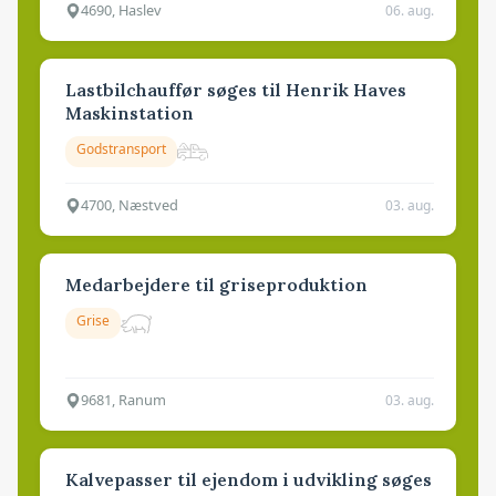
4690, Haslev
06. aug.
Lastbilchauffør søges til Henrik Haves
Maskinstation
Godstransport
4700, Næstved
03. aug.
Medarbejdere til griseproduktion
Grise
9681, Ranum
03. aug.
Kalvepasser til ejendom i udvikling søges