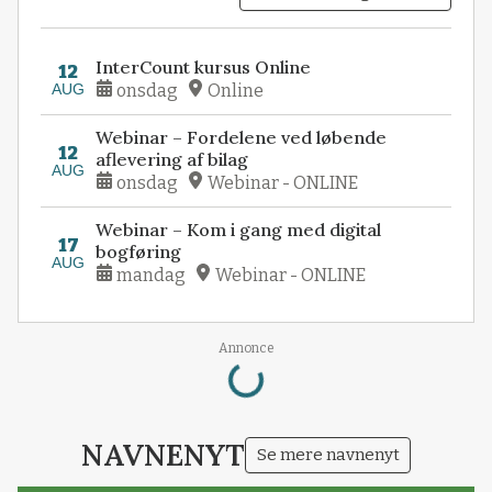
InterCount kursus Online
12
AUG
onsdag
Online
Webinar – Fordelene ved løbende
12
aflevering af bilag
AUG
onsdag
Webinar - ONLINE
Webinar – Kom i gang med digital
17
bogføring
AUG
mandag
Webinar - ONLINE
Loading...
Annonce
NAVNENYT
Se mere navnenyt