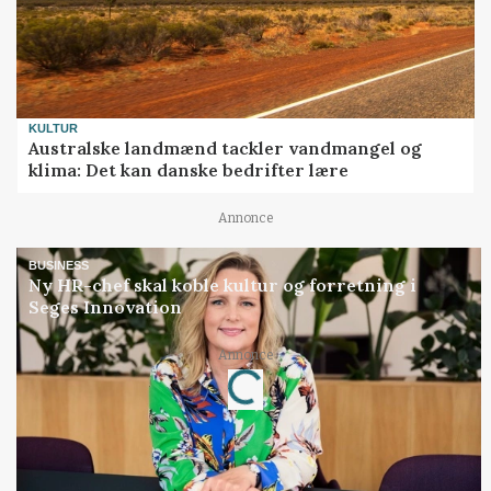
KULTUR
Australske landmænd tackler vandmangel og
klima: Det kan danske bedrifter lære
Annonce
BUSINESS
Ny HR-chef skal koble kultur og forretning i
Seges Innovation
Loading...
Annonce
Jobs