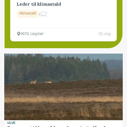
Leder til klimastald
Klimastald
9670, Løgstør
03. aug.
ULVE