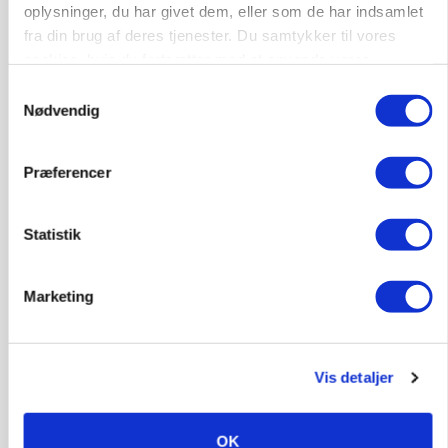
oplysninger, du har givet dem, eller som de har indsamlet
fra din brug af deres tjenester. Du samtykker til vores
cookies, hvis du fortsætter med at anvende vores
GRISE
Ny griseprognose kan give anledning til et nyt
hjemmeside.
Samtykkevalg
budgettjek
Nødvendig
Annonce
Præferencer
Statistik
Marketing
Vis detaljer
MASKINER
Valtra-fabrik runder 1.000 trinløse
OK