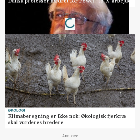
Dansk professor hædret for Power-to-X-arbejde
Annonce
Loading...
ØKOLOGI
Klimaberegning er ikke nok: Økologisk fjerkræ
skal vurderes bredere
Annonce