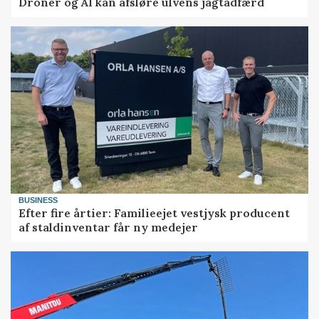
Droner og AI kan afsløre ulvens jagtadfærd
BUSINESS
Efter fire årtier: Familieejet vestjysk producent
af staldinventar får ny medejer