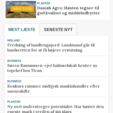
PLANTER
Danish Agro: Høsten tegner til
HØST-TOUR
god kvalitet og middeludbytter
MEST LÆSTE
SENESTE NYT
INDLAND
Fredning af landbrugsjord: Landmand går til
landsretten for at få højere erstatning
BUSINESS
Søren Rasmussen-ejet halmselskab henter ny
topchef hos Tican
BUSINESS
Konkurs rammer midtjysk maskinhandler efter
navneskifte
PLANTER
Ny sort understreger potentialet: Har høstet den
eneste mark i verden af sin slags