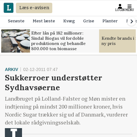
Læs e-avisen
LOGIN
MENU
Seneste
Mest læste
Kvæg
Grise
Planter
Mask
Efter lån på 182 millioner:
Sindal Biogas vil fordoble
Kendte brands i f
produktionen og behandle
ny pris
800.000 ton biomasse
ARKIV
02-12-2011 07:47
Sukkerroer understøtter
Sydhavsøerne
Landbruget på Lolland-Falster og Møn mister en
indtjening på mindst 200 millioner kroner, hvis
Nordic Sugar trækker sig ud af Danmark, vurderer
det lokale rådgivningsselskab.