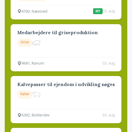
4700, Næstved
03. aug.
NY
Medarbejdere til griseproduktion
Grise
9681, Ranum
03. aug.
Kalvepasser til ejendom i udvikling søges
Kalve
6392, Bolderslev
03. aug.