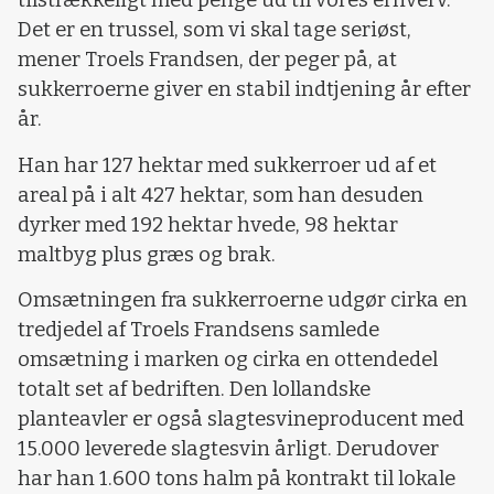
tilstrækkeligt med penge ud til vores erhverv.
Det er en trussel, som vi skal tage seriøst,
mener Troels Frandsen, der peger på, at
sukkerroerne giver en stabil indtjening år efter
år.
Han har 127 hektar med sukkerroer ud af et
areal på i alt 427 hektar, som han desuden
dyrker med 192 hektar hvede, 98 hektar
maltbyg plus græs og brak.
Omsætningen fra sukkerroerne udgør cirka en
tredjedel af Troels Frandsens samlede
omsætning i marken og cirka en ottendedel
totalt set af bedriften. Den lollandske
planteavler er også slagtesvineproducent med
15.000 leverede slagtesvin årligt. Derudover
har han 1.600 tons halm på kontrakt til lokale