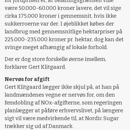
for jordprisen er, at belåningsgrænsen ville
være 50.000-60.000 kroner lavere, det vil sige
cirka 175.000 kroner i gennemsnit, hvis ikke
sukkerroerne var der. I øjeblikket købes der
landbrug med gennemsnitlige hektarpriser på
225.000-235.000 kroner pr. hektar, dog kan det
svinge meget afhængig af lokale forhold.
Der er dog store forskelle øerne imellem,
forklarer Gert Klitgaard.
Nervøs for afgift
Gert Klitgaard lægger ikke skjul på, at han på
landmændenes vegne er nervøs for, om den
femdobling af NOx-afgifterne, som regeringen
planlægger at påføre erhvervslivet, på længere
sigt vil være medvirkende til, at Nordic Sugar
trækker sig ud af Danmark.