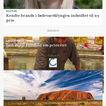
KULTUR
Kendte brands i fødevareklyngen indstillet til ny
pris
Annonce
LÆSERBREVE
Den drøje sandhed om prioritet
Annonce
Loading...