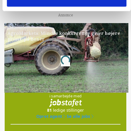
transmissioner
Annonce
MARKED
AgroMarkets: Mindre konkurrence giver højere
priser på Boxer
Loading...
Annonce
Jobs
i samarbejde med
81
ledige stillinger
Opret agent
Se alle jobs