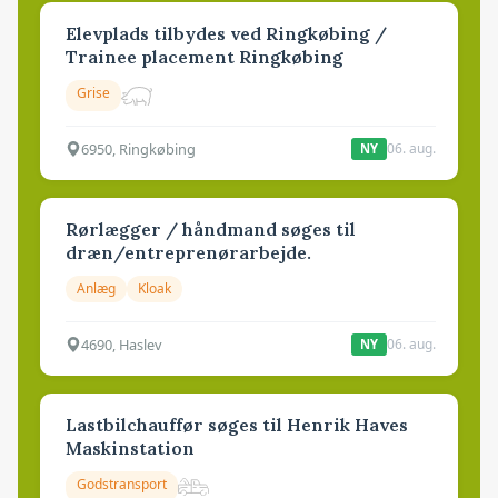
Elevplads tilbydes ved Ringkøbing /
Trainee placement Ringkøbing
Grise
6950, Ringkøbing
06. aug.
NY
Rørlægger / håndmand søges til
dræn/entreprenørarbejde.
Anlæg
Kloak
4690, Haslev
06. aug.
NY
Lastbilchauffør søges til Henrik Haves
Maskinstation
Godstransport