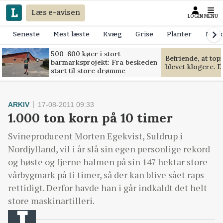
Læs e-avisen
LOGIN
MENU
Seneste
Mest læste
Kvæg
Grise
Planter
Mask
500-600 køer i stort
Befriende, at to
barmarksprojekt: Fra beskeden
blevet klogere. D
start til store drømme
ARKIV
17-08-2011 09:33
1.000 ton korn på 10 timer
Svineproducent Morten Egekvist, Suldrup i
Nordjylland, vil i år slå sin egen personlige rekord
og høste og fjerne halmen på sin 147 hektar store
vårbygmark på ti timer, så der kan blive sået raps
rettidigt. Derfor havde han i går indkaldt det helt
store maskinartilleri.