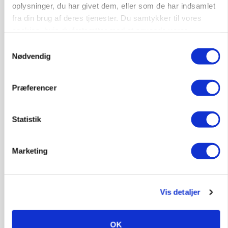
oplysninger, du har givet dem, eller som de har indsamlet
fra din brug af deres tjenester. Du samtykker til vores
cookies, hvis du fortsætter med at anvende vores
hjemmeside.
Samtykkevalg
Nødvendig
LEDER
Landmænd drukner i papir, mens Mette F.
Præferencer
ignorerer den lovede regelforenkling
Statistik
Marketing
Vis detaljer
OK