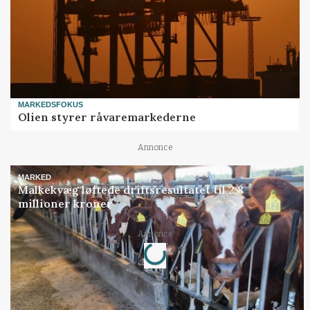
MARKEDSFOKUS
Olien styrer råvaremarkederne
Annonce
MARKED
Malkekvæg løftede driftsresultatet til 2,8
millioner kroner
Loading...
Annonce