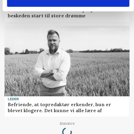
KVÆG
500-600 køer i stort barmarksprojekt: Fra
beskeden start til store drømme
LEDER
Befriende, at topredaktør erkender, hun er
blevet klogere. Det kunne vi alle lære af
Loading...
Annonce