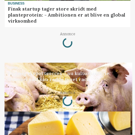
BUSINESS
Finsk startup tager store skridt med
planteprotein: - Ambitionen er at blive en global
virksomhed
Loading...
Annonce
GRISE
Engang eksportsucces – nu kulturhistorie:
Gammel sæd kan redde truet race
Loading...
Annonce