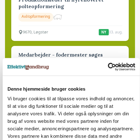
polteopformering
Avl/opformering
9670, Løgstør
03. aug.
NY
Medarbejder - fodermester søges
Kalve
Grovfoder
6270, Tønder
31. jul.
Denne hjemmeside bruger cookies
Vi bruger cookies til at tilpasse vores indhold og annoncer,
til at vise dig funktioner til sociale medier og til at
analysere vores trafik. Vi deler også oplysninger om din
brug af vores website med vores partnere inden for
sociale medier, annonceringspartnere og analysepartnere.
Vores partnere kan kombinere disse data med andre