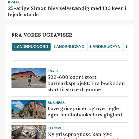
KVÆG
25-årige Simon blev selvstændig med 130 køer i
lejede stalde
FRA VORES UGEAVISER
LANDBRUGNORD
LANDBRUGSYD
LANDBRUGFYN
LAND
KVÆG
500-600 køer i stort
barmarksprojekt: Fra beskeden
start til store drømme
BUSINESS
Lave grisepriser og nye regler
øger landbobanks forsigtighed
KLUMME
Ny griseprognose kan give