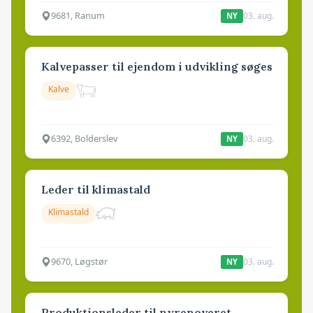
9681, Ranum
03. aug.
NY
Kalvepasser til ejendom i udvikling søges
Kalve
6392, Bolderslev
03. aug.
NY
Leder til klimastald
Klimastald
9670, Løgstør
03. aug.
NY
Produktionsleder til nyrenoveret