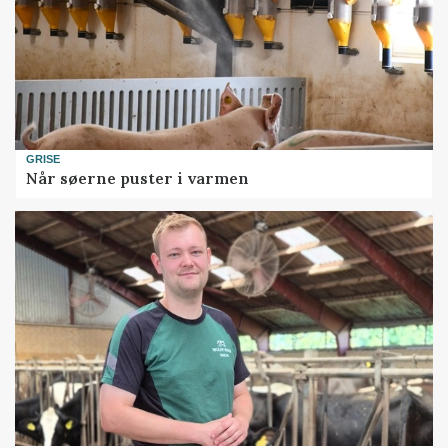
GRISE
Når søerne puster i varmen