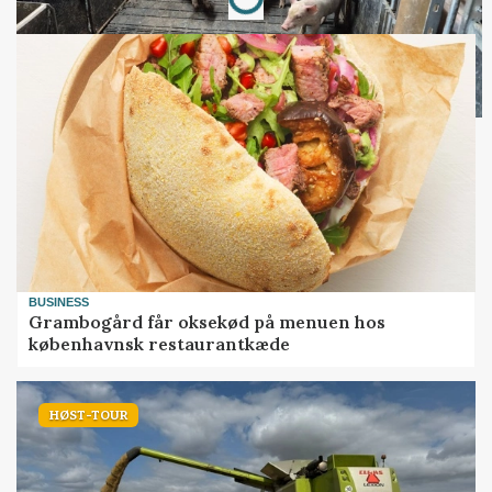
BUSINESS
Grambogård får oksekød på menuen hos
københavnsk restaurantkæde
HØST-TOUR