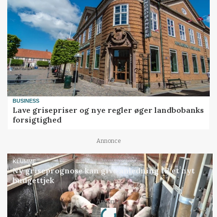
BUSINESS
Lave grisepriser og nye regler øger landbobanks
forsigtighed
Annonce
KLUMME
Ny griseprognose kan give anledning til et nyt
budgettjek
Loading...
Annonce