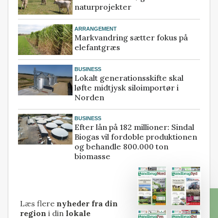
naturprojekter
ARRANGEMENT
Markvandring sætter fokus på
elefantgræs
BUSINESS
Lokalt generationsskifte skal
løfte midtjysk siloimportør i
Norden
BUSINESS
Efter lån på 182 millioner: Sindal
Biogas vil fordoble produktionen
og behandle 800.000 ton
biomasse
Læs flere
nyheder fra din
region
i din
lokale