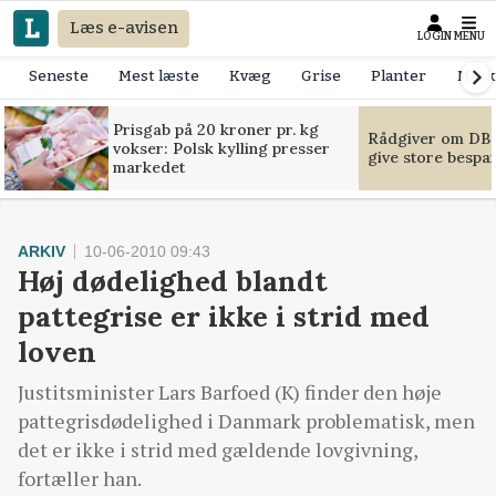
Læs e-avisen
LOGIN
MENU
Seneste
Mest læste
Kvæg
Grise
Planter
Mask
Prisgab på 20 kroner pr. kg
Rådgiver om DB-
vokser: Polsk kylling presser
give store bespa
markedet
ARKIV
10-06-2010 09:43
Høj dødelighed blandt
pattegrise er ikke i strid med
loven
Justitsminister Lars Barfoed (K) finder den høje
pattegrisdødelighed i Danmark problematisk, men
det er ikke i strid med gældende lovgivning,
fortæller han.