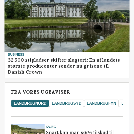
BUSINESS
32.500 stipladser skifter slagteri: En af landets
største producenter sender nu grisene til
Danish Crown
FRA VORES UGEAVISER
LANDBRUGNORD
LANDBRUGSYD
LANDBRUGFYN
LAND
KVÆG
Snart kan man søge tilskud til