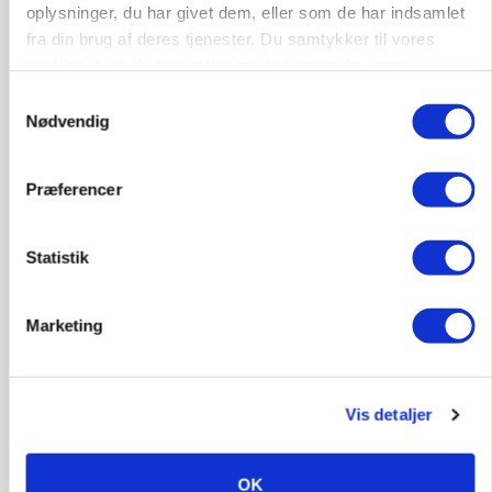
oplysninger, du har givet dem, eller som de har indsamlet
fra din brug af deres tjenester. Du samtykker til vores
HØST-TOUR
cookies, hvis du fortsætter med at anvende vores
hjemmeside.
Samtykkevalg
Nødvendig
Præferencer
Statistik
PLANTER
18 montører står klar i høsten: Sådan holder PN
Marketing
Maskiner landmænd i gang
Vis detaljer
OK