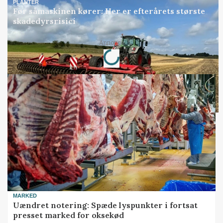
PLANTER
Før såmaskinen kører: Her er efterårets største
skadedyrsrisici
Loading...
Annonce
MARKED
Uændret notering: Spæde lyspunkter i fortsat
presset marked for oksekød