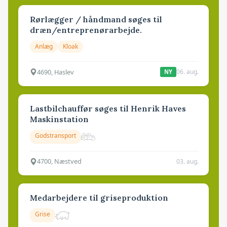
Rørlægger / håndmand søges til
dræn/entreprenørarbejde.
Anlæg
Kloak
4690, Haslev
06. aug.
NY
Lastbilchauffør søges til Henrik Haves
Maskinstation
Godstransport
4700, Næstved
03. aug.
Medarbejdere til griseproduktion
Grise