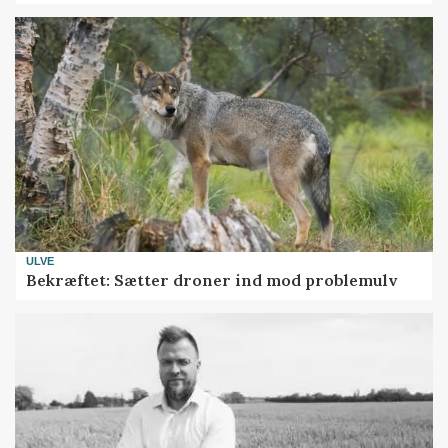
ULVE
Bekræftet: Sætter droner ind mod problemulv