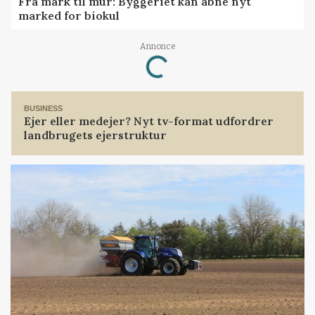
Fra mark til mur: Byggeriet kan åbne nyt
marked for biokul
Loading...
Annonce
BUSINESS
Ejer eller medejer? Nyt tv-format udfordrer
landbrugets ejerstruktur