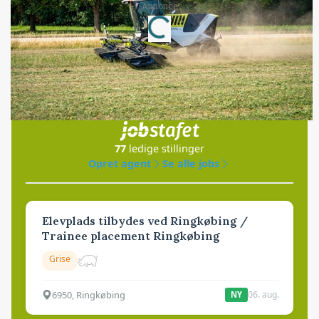
Loading...
Annonce
Jobs
i samarbejde med
77
ledige stillinger
Opret agent
Se alle jobs
Elevplads tilbydes ved Ringkøbing /
Trainee placement Ringkøbing
Grise
6950, Ringkøbing
06. aug.
NY