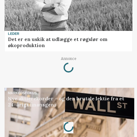
LEDER
Det er en uskik at udlægge et røgslør om
økoproduktion
Loading...
Annonce
MARKEDSFOKUS
Nye aktierekorder – og den brutale lektie fra et
24-årigt finansgeni
Loading...
Annonce