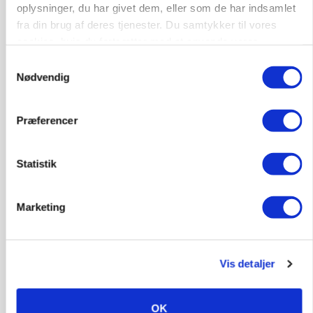
oplysninger, du har givet dem, eller som de har indsamlet
fra din brug af deres tjenester. Du samtykker til vores
cookies, hvis du fortsætter med at anvende vores
hjemmeside.
Samtykkevalg
Nødvendig
Præferencer
Statistik
KVÆG
Snart kan man søge tilskud til naturprojekter
Marketing
Annonce
PLANTER
Før såmaskinen kører: Her er efterårets største
Vis detaljer
skadedyrsrisici
Annonce
OK