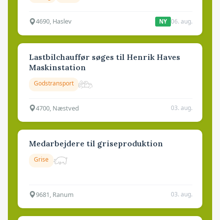
4690, Haslev
06. aug.
NY
Lastbilchauffør søges til Henrik Haves
Maskinstation
Godstransport
4700, Næstved
03. aug.
Medarbejdere til griseproduktion
Grise
9681, Ranum
03. aug.