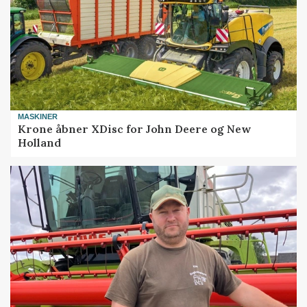
MASKINER
Krone åbner XDisc for John Deere og New
Holland