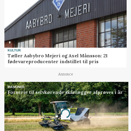
KULTUR
Tæller Aabybro Mejeri og Axel Månsson: 21
fødevareproducenter indstillet til pris
Annonce
MASKINER
Forserie til selvkørende skårlægger afprøves i år
Annonce
Loading...