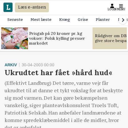
Læs e-avisen
LOGIN
MENU
Seneste
Mest læste
Kvæg
Grise
Planter
Mask
Prisgab på 20 kroner pr. kg
Rådgiver om DB-
vokser: Polsk kylling presser
give store bespa
markedet
ARKIV
30-04-2003 00:00
Ukrudtet har fået »hård hud«
(Effektivt Landbrug) Det tørre, varme vejr får
ukrudtet til at danne et tykt vokslag for at beskytte
sig mod varmen. Det kan gøre bekæmpelsen
vanskelig, siger planteavlskonsulent Troels Toft,
Patriotisk Selskab. Han anbefaler landmændene at
komme spredeklæbemiddel i alle de midler, hvor
det er anbefalet.