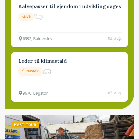
Kalvepasser til ejendom i udvikling søges
Kalve
6392, Bolderslev
03. aug.
Leder til klimastald
Klimastald
9670, Løgstør
03. aug.
HØST-TOUR