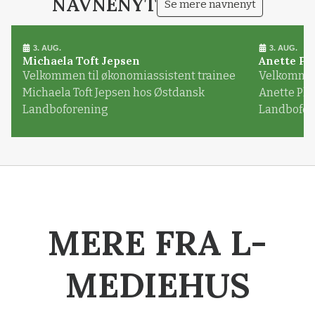
NAVNENYT
Se mere navnenyt
3. AUG.
3. AUG.
Michaela Toft Jepsen
Anette Pl
Velkommen til økonomiassistent trainee
Velkommen 
Michaela Toft Jepsen hos Østdansk
Anette Pl
Landboforening
Landbofor
MERE FRA L-
MEDIEHUS