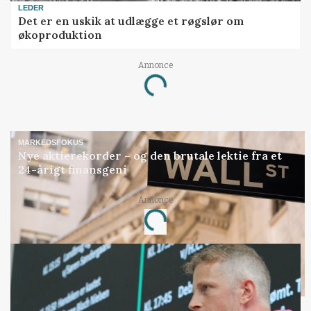
LEDER
Det er en uskik at udlægge et røgslør om
økoproduktion
Annonce
Loading...
MARKEDSFOKUS
Nye aktierekorder – og den brutale lektie fra et
24-årigt finansgeni
Annonce
Loading...