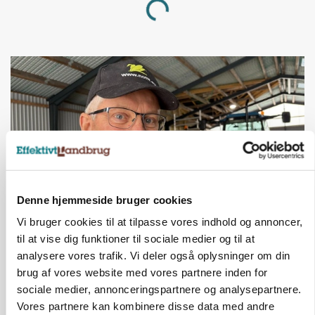
Loading...
Denne hjemmeside bruger cookies
Vi bruger cookies til at tilpasse vores indhold og annoncer,
POLITIK
til at vise dig funktioner til sociale medier og til at
»Nu stopper I«: Landbrugsdebattør og
protestgruppe vil demonstrere mod ny
analysere vores trafik. Vi deler også oplysninger om din
gødskningslov
brug af vores website med vores partnere inden for
sociale medier, annonceringspartnere og analysepartnere.
Annonce
Vores partnere kan kombinere disse data med andre