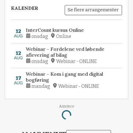
KALENDER
Se flere arrangementer
InterCount kursus Online
12
AUG
onsdag
Online
Webinar – Fordelene ved løbende
12
aflevering af bilag
AUG
onsdag
Webinar - ONLINE
Webinar – Kom i gang med digital
17
bogføring
AUG
mandag
Webinar - ONLINE
Annonce
Loading...