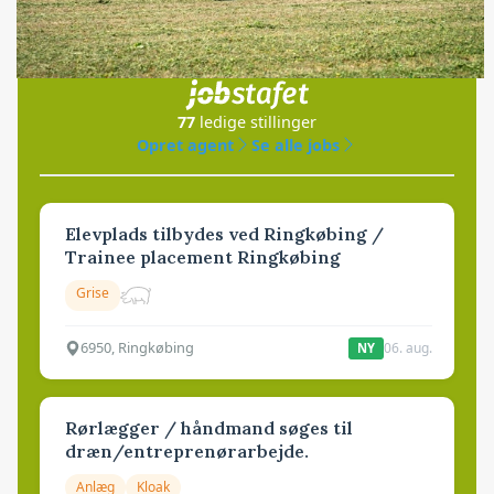
Jobs
i samarbejde med
77
ledige stillinger
Opret agent
Se alle jobs
Elevplads tilbydes ved Ringkøbing /
Trainee placement Ringkøbing
Grise
6950, Ringkøbing
06. aug.
NY
Rørlægger / håndmand søges til
dræn/entreprenørarbejde.
Anlæg
Kloak