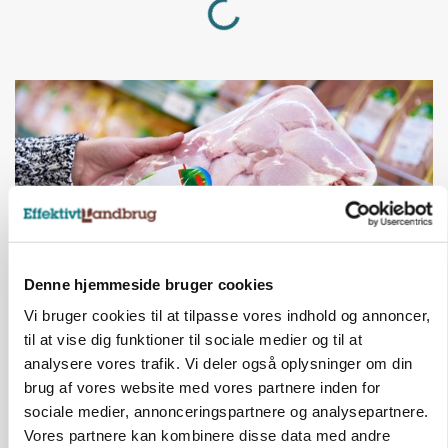
Denne hjemmeside bruger cookies
Vi bruger cookies til at tilpasse vores indhold og annoncer,
MARKEDSFOKUS
til at vise dig funktioner til sociale medier og til at
Prisgab på 20 kroner pr. kg vokser: Polsk kylling
presser markedet
analysere vores trafik. Vi deler også oplysninger om din
brug af vores website med vores partnere inden for
Annonce
sociale medier, annonceringspartnere og analysepartnere.
Vores partnere kan kombinere disse data med andre