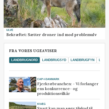
ULVE
Bekræftet: Sætter droner ind mod problemulv
FRA VORES UGEAVISER
LANDBRUGNORD
LANDBRUGSYD
LANDBRUGFYN
LAND
CAP-I-DANMARK
Fjerkræbranchen: - Vi forlanger
ens konkurrence- og
produktionsvilkår
KVÆG
Snart kan man søge tilskud til