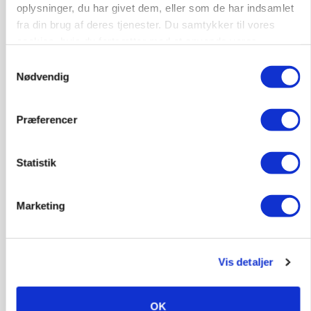
oplysninger, du har givet dem, eller som de har indsamlet
fra din brug af deres tjenester. Du samtykker til vores
cookies, hvis du fortsætter med at anvende vores
hjemmeside.
Samtykkevalg
Nødvendig
Præferencer
BUSINESS
Statistik
Ejer eller medejer? Nyt tv-format udfordrer
landbrugets ejerstruktur
Marketing
Annonce
MARKED
Russisk mælkepris dykker 23 procent
Vis detaljer
Loading...
Annonce
OK