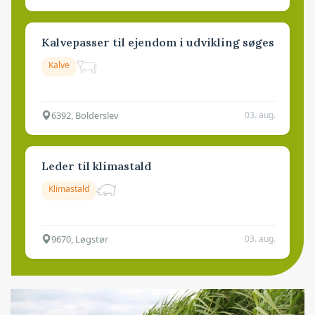
Kalvepasser til ejendom i udvikling søges
Kalve
6392, Bolderslev
03. aug.
Leder til klimastald
Klimastald
9670, Løgstør
03. aug.