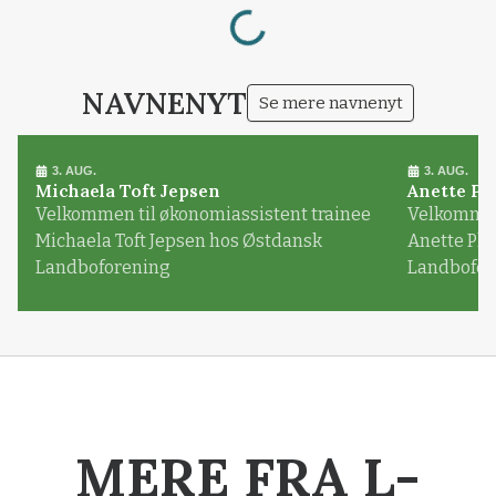
Loading...
NAVNENYT
Se mere navnenyt
3. AUG.
3. AUG.
Michaela Toft Jepsen
Anette Pl
Velkommen til økonomiassistent trainee
Velkommen 
Michaela Toft Jepsen hos Østdansk
Anette Pl
Landboforening
Landbofor
MERE FRA L-