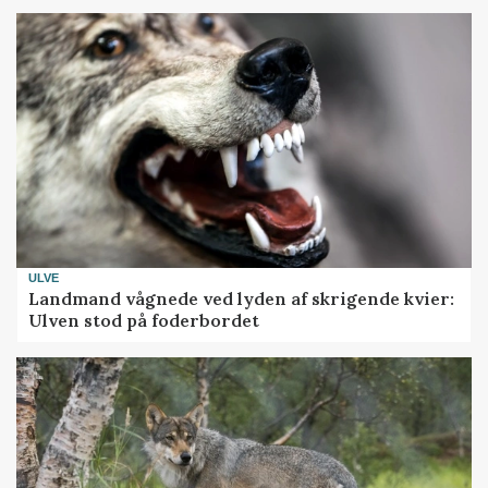
ULVE
Landmand vågnede ved lyden af skrigende kvier:
Ulven stod på foderbordet