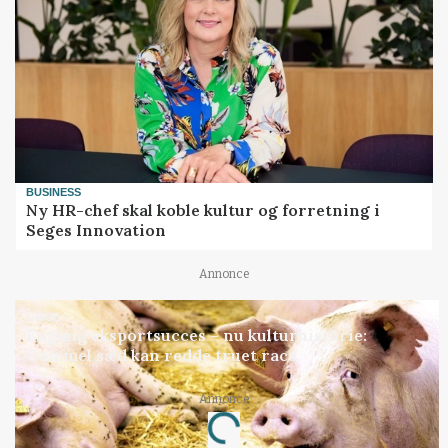
BUSINESS
Ny HR-chef skal koble kultur og forretning i
Seges Innovation
Annonce
GRISE
Engang eksportsucces – nu kulturhistorie:
Gammel sæd kan redde truet race
Annonce
Loading...