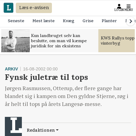
Læs e-avisen
LOGIN
MENU
Seneste
Mest læste
Kvæg
Grise
Planter
Mask
Kun landbruget selv kan
KWS Rallys toppe
beslutte, om man vil kæmpe
vinterbyg
juridisk for sin eksistens
ARKIV
16-08-2002 00:00
Fynsk juletræ til tops
Jørgen Rasmussen, Otterup, der flere gange har
blandet sig i kampen om Den gyldne Stjerne, røg i
år helt til tops på årets Langesø-messe.
Redaktionen