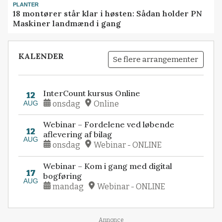
PLANTER
18 montører står klar i høsten: Sådan holder PN
Maskiner landmænd i gang
KALENDER
Se flere arrangementer
InterCount kursus Online
12
AUG
onsdag
Online
Webinar – Fordelene ved løbende
12
aflevering af bilag
AUG
onsdag
Webinar - ONLINE
Webinar – Kom i gang med digital
17
bogføring
AUG
mandag
Webinar - ONLINE
Annonce