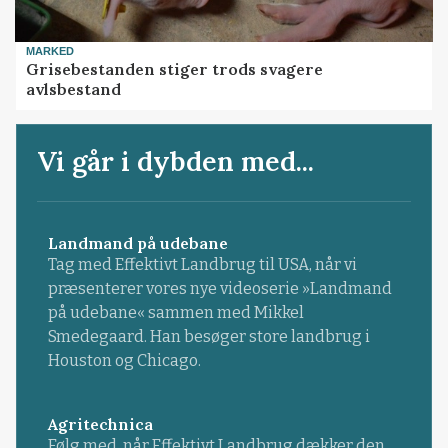
MARKED
Grisebestanden stiger trods svagere
avlsbestand
Vi går i dybden med...
Landmand på udebane
Tag med Effektivt Landbrug til USA, når vi
præsenterer vores nye videoserie »Landmand
på udebane« sammen med Mikkel
Smedegaard. Han besøger store landbrug i
Houston og Chicago.
Agritechnica
Følg med, når Effektivt Landbrug dækker den