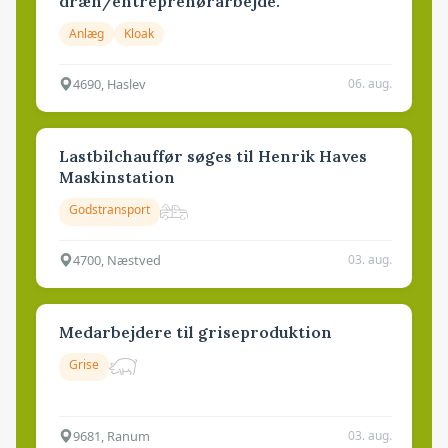
dræn/entreprenørarbejde.
Anlæg
Kloak
4690, Haslev
06. aug.
Lastbilchauffør søges til Henrik Haves
Maskinstation
Godstransport
4700, Næstved
03. aug.
Medarbejdere til griseproduktion
Grise
9681, Ranum
03. aug.