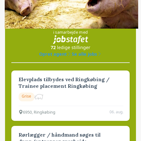
Jobs
i samarbejde med
72
ledige stillinger
Opret agent
Se alle jobs
Elevplads tilbydes ved Ringkøbing /
Trainee placement Ringkøbing
Grise
6950, Ringkøbing
06. aug.
Rørlægger / håndmand søges til