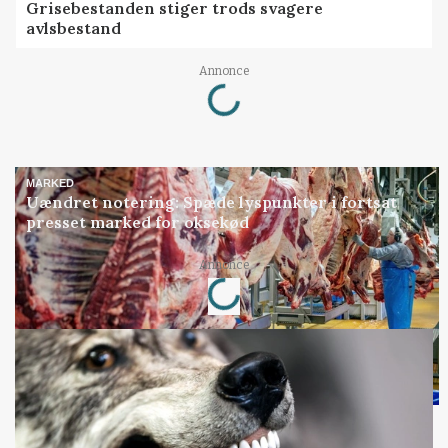
Grisebestanden stiger trods svagere
avlsbestand
Loading...
Annonce
MARKED
Uændret notering: Spæde lyspunkter i fortsat
presset marked for oksekød
Loading...
Annonce