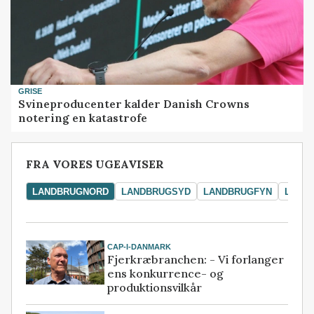
GRISE
Svineproducenter kalder Danish Crowns
notering en katastrofe
FRA VORES UGEAVISER
LANDBRUGNORD
LANDBRUGSYD
LANDBRUGFYN
LAND
CAP-I-DANMARK
Fjerkræbranchen: - Vi forlanger
ens konkurrence- og
produktionsvilkår