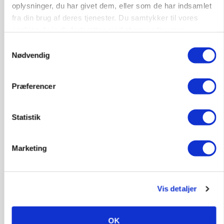
oplysninger, du har givet dem, eller som de har indsamlet
4690, Haslev
06. aug.
NY
fra din brug af deres tjenester. Du samtykker til vores
cookies, hvis du fortsætter med at anvende vores
hjemmeside.
Samtykkevalg
Lastbilchauffør søges til Henrik Haves
Nødvendig
Maskinstation
Godstransport
Præferencer
4700, Næstved
03. aug.
Statistik
Medarbejdere til griseproduktion
Marketing
Grise
9681, Ranum
03. aug.
Vis detaljer
OK
Kalvepasser til ejendom i udvikling søges