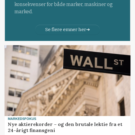
konsekvenser for både marker, maskiner og
marked.
Se flere emner her
MARKEDSFOKUS
Nye aktierekorder – og den brutale lektie fra et
24-årigt finansgeni