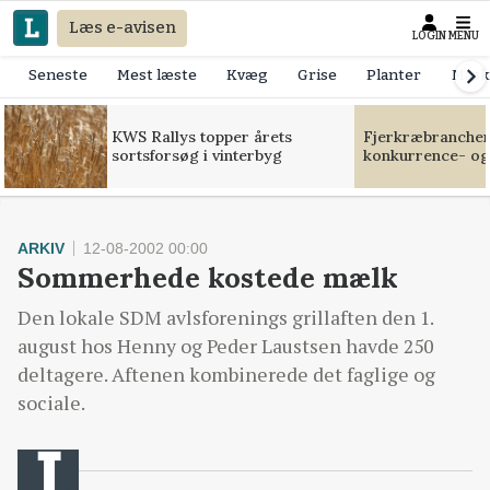
Læs e-avisen
LOGIN
MENU
Seneste
Mest læste
Kvæg
Grise
Planter
Mask
KWS Rallys topper årets
Fjerkræbranchen:
sortsforsøg i vinterbyg
konkurrence- og
ARKIV
12-08-2002 00:00
Sommerhede kostede mælk
Den lokale SDM avlsforenings grillaften den 1.
august hos Henny og Peder Laustsen havde 250
deltagere. Aftenen kombinerede det faglige og
sociale.