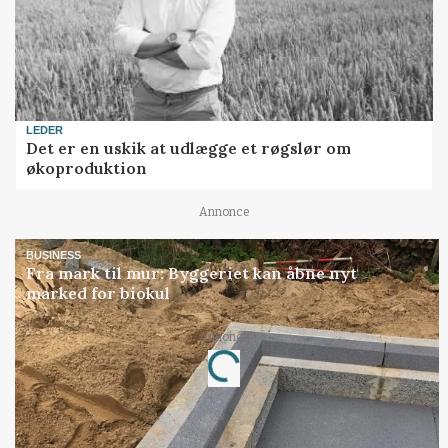
LEDER
Det er en uskik at udlægge et røgslør om
økoproduktion
Annonce
BUSINESS
Fra mark til mur: Byggeriet kan åbne nyt
marked for biokul
Annonce
Loading...