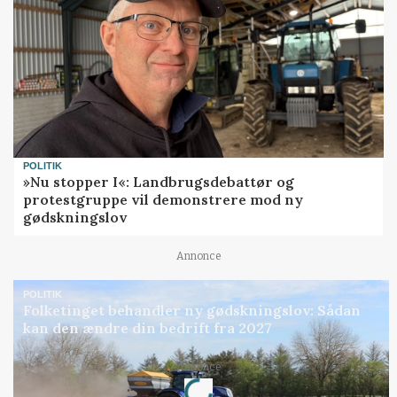
POLITIK
»Nu stopper I«: Landbrugsdebattør og
protestgruppe vil demonstrere mod ny
gødskningslov
Annonce
POLITIK
Folketinget behandler ny gødskningslov: Sådan
kan den ændre din bedrift fra 2027
Loading...
Annonce