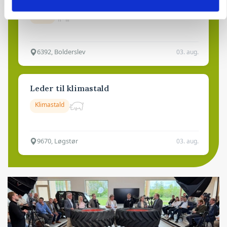
Kalve
6392, Bolderslev
03. aug.
Leder til klimastald
Klimastald
9670, Løgstør
03. aug.