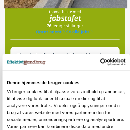
Jobs
i samarbejde med
76
ledige stillinger
Opret agent
Se alle jobs
Elevplads tilbydes ved Ringkøbing /
Trainee placement Ringkøbing
Grise
Denne hjemmeside bruger cookies
6950, Ringkøbing
06. aug.
NY
Vi bruger cookies til at tilpasse vores indhold og annoncer,
til at vise dig funktioner til sociale medier og til at
analysere vores trafik. Vi deler også oplysninger om din
Rørlægger / håndmand søges til
dræn/entreprenørarbejde.
brug af vores website med vores partnere inden for
sociale medier, annonceringspartnere og analysepartnere.
Anlæg
Kloak
Vores partnere kan kombinere disse data med andre