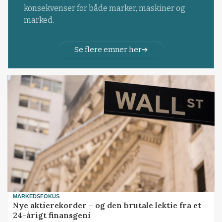
konsekvenser for både marker, maskiner og
marked.
Se flere emner her
MARKEDSFOKUS
Nye aktierekorder – og den brutale lektie fra et
24-årigt finansgeni