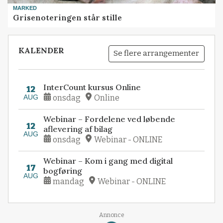
MARKED
Grisenoteringen står stille
KALENDER
Se flere arrangementer
InterCount kursus Online
12
AUG
onsdag
Online
Webinar – Fordelene ved løbende
12
aflevering af bilag
AUG
onsdag
Webinar - ONLINE
Webinar – Kom i gang med digital
17
bogføring
AUG
mandag
Webinar - ONLINE
Annonce