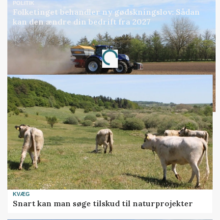
POLITIK
Folketinget behandler ny gødskningslov: Sådan
kan den ændre din bedrift fra 2027
Annonce
Loading...
KVÆG
Snart kan man søge tilskud til naturprojekter