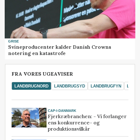
GRISE
Svineproducenter kalder Danish Crowns
notering en katastrofe
FRA VORES UGEAVISER
LANDBRUGNORD
LANDBRUGSYD
LANDBRUGFYN
LAND
CAP-I-DANMARK
Fjerkræbranchen: - Vi forlanger
ens konkurrence- og
produktionsvilkår