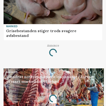
MARKED
Grisebestanden stiger trods svagere
avlsbestand
Annonce
Loading...
MARKED
Uændret notering: Spæde lyspunkter i fortsat
presset marked for oksekød
Annonce
Loading...