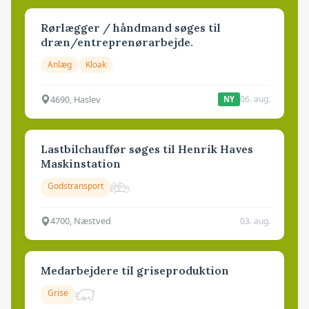
Rørlægger / håndmand søges til
dræn/entreprenørarbejde.
Anlæg
Kloak
4690, Haslev
06. aug.
NY
Lastbilchauffør søges til Henrik Haves
Maskinstation
Godstransport
4700, Næstved
03. aug.
Medarbejdere til griseproduktion
Grise