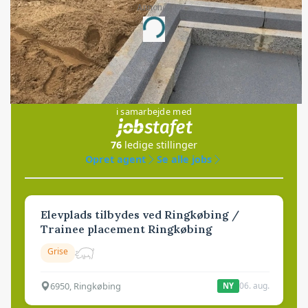
Annonce
Loading...
Jobs
i samarbejde med
76
ledige stillinger
Opret agent
Se alle jobs
Elevplads tilbydes ved Ringkøbing /
Trainee placement Ringkøbing
Grise
6950, Ringkøbing
06. aug.
NY