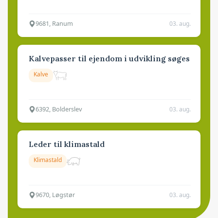
9681, Ranum
03. aug.
Kalvepasser til ejendom i udvikling søges
Kalve
6392, Bolderslev
03. aug.
Leder til klimastald
Klimastald
9670, Løgstør
03. aug.