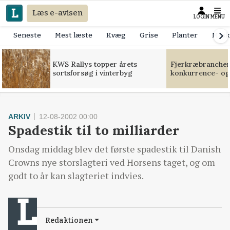
Læs e-avisen
LOGIN
MENU
Seneste
Mest læste
Kvæg
Grise
Planter
Mask
KWS Rallys topper årets
Fjerkræbranchen:
sortsforsøg i vinterbyg
konkurrence- og
ARKIV
12-08-2002 00:00
Spadestik til to milliarder
Onsdag middag blev det første spadestik til Danish
Crowns nye storslagteri ved Horsens taget, og om
godt to år kan slagteriet indvies.
Redaktionen