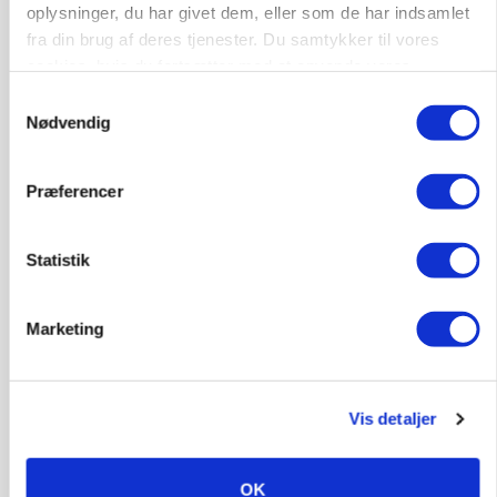
GRISE
oplysninger, du har givet dem, eller som de har indsamlet
Rådgiver om DB-Tjek: Små justeringer kan give
fra din brug af deres tjenester. Du samtykker til vores
store besparelser
cookies, hvis du fortsætter med at anvende vores
hjemmeside.
Annonce
Samtykkevalg
Loading...
Nødvendig
Præferencer
Statistik
Marketing
Vis detaljer
MARKED
OK
Russisk mælkepris dykker 23 procent