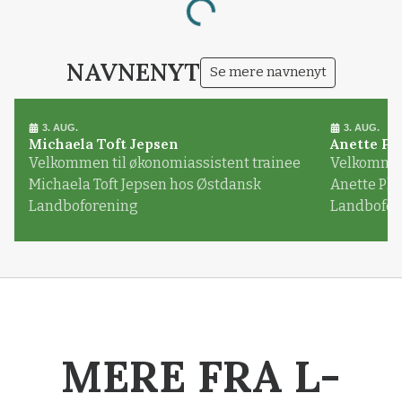
Loading...
NAVNENYT
Se mere navnenyt
3. AUG.
3. AUG.
Michaela Toft Jepsen
Anette Pl
Velkommen til økonomiassistent trainee
Velkommen 
Michaela Toft Jepsen hos Østdansk
Anette Pl
Landboforening
Landbofor
MERE FRA L-