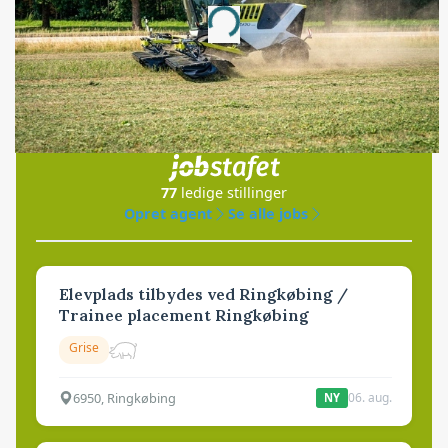
Loading...
Jobs
i samarbejde med
77
ledige stillinger
Opret agent
Se alle jobs
Elevplads tilbydes ved Ringkøbing /
Trainee placement Ringkøbing
Grise
6950, Ringkøbing
06. aug.
NY