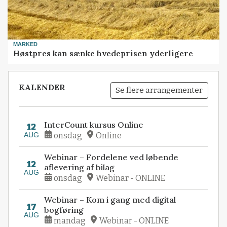
MARKED
Høstpres kan sænke hvedeprisen yderligere
KALENDER
Se flere arrangementer
InterCount kursus Online
12
AUG
onsdag
Online
Webinar – Fordelene ved løbende
12
aflevering af bilag
AUG
onsdag
Webinar - ONLINE
Webinar – Kom i gang med digital
17
bogføring
AUG
mandag
Webinar - ONLINE