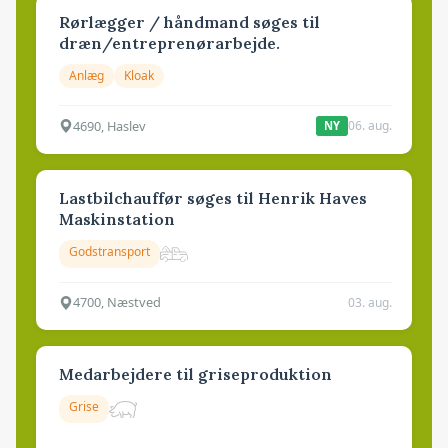
Rørlægger / håndmand søges til
dræn/entreprenørarbejde.
Anlæg
Kloak
4690, Haslev
06. aug.
NY
Lastbilchauffør søges til Henrik Haves
Maskinstation
Godstransport
4700, Næstved
03. aug.
Medarbejdere til griseproduktion
Grise