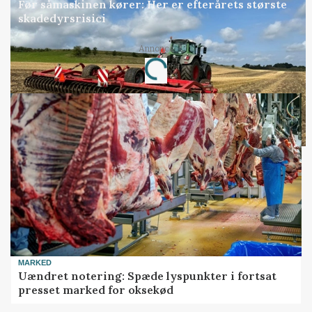
Før såmaskinen kører: Her er efterårets største
skadedyrsrisici
Annonce
Loading...
MARKED
Uændret notering: Spæde lyspunkter i fortsat
presset marked for oksekød