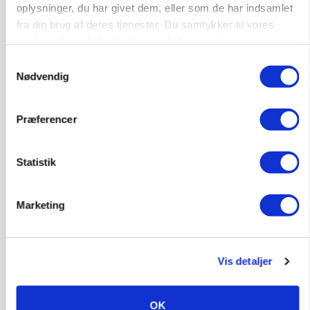
Rådgiver om DB-Tjek: Små justeringer kan give
oplysninger, du har givet dem, eller som de har indsamlet
store besparelser
fra din brug af deres tjenester. Du samtykker til vores
cookies, hvis du fortsætter med at anvende vores
Annonce
hjemmeside.
Loading...
Samtykkevalg
Nødvendig
Præferencer
Statistik
Marketing
Vis detaljer
POLITIK
»Nu stopper I«: Landbrugsdebattør og
OK
protestgruppe vil demonstrere mod ny