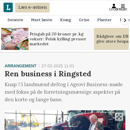
Læs e-avisen
LOGIN
MENU
Seneste
Mest læste
Kvæg
Grise
Planter
Mask
Prisgab på 20 kroner pr. kg
Rådgiver om DB-
vokser: Polsk kylling presser
give store bespa
markedet
ARRANGEMENT
27-02-2025 11:01
Ren business i Ringsted
Knap 75 landmænd deltog i Agrovi Business-møde
med fokus på de forretningsmæssige aspekter på
den korte og lange bane.