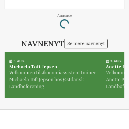
Annonce
Loading...
NAVNENYT
Se mere navnenyt
3. AUG.
3. AUG.
Michaela Toft Jepsen
Anette Pl
Velkommen til økonomiassistent trainee
Velkommen 
Michaela Toft Jepsen hos Østdansk
Anette Pl
Landboforening
Landbofor