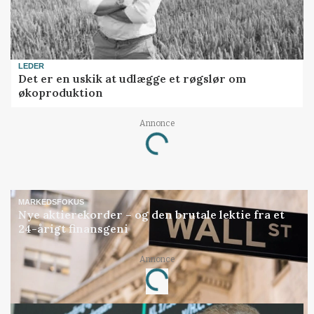
LEDER
Det er en uskik at udlægge et røgslør om
økoproduktion
Annonce
Loading...
MARKEDSFOKUS
Nye aktierekorder – og den brutale lektie fra et
24-årigt finansgeni
Annonce
Loading...