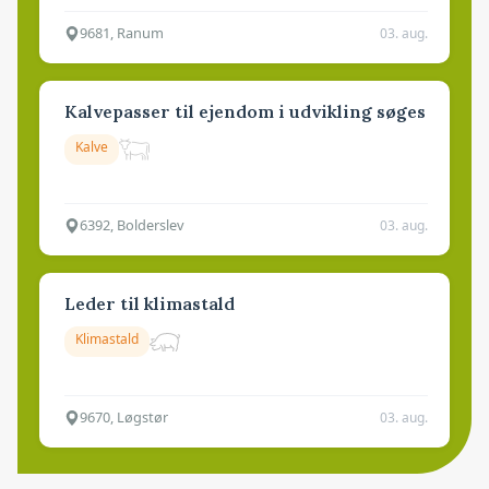
9681, Ranum
03. aug.
Kalvepasser til ejendom i udvikling søges
Kalve
6392, Bolderslev
03. aug.
Leder til klimastald
Klimastald
9670, Løgstør
03. aug.