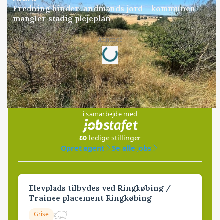
Fredning binder landmands jord – kommunen
mangler stadig plejeplan
Annonce
Loading...
Jobs
i samarbejde med
80
ledige stillinger
Opret agent
Se alle jobs
Elevplads tilbydes ved Ringkøbing /
Trainee placement Ringkøbing
Grise