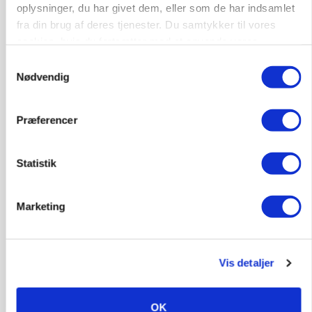
oplysninger, du har givet dem, eller som de har indsamlet
GRISE
fra din brug af deres tjenester. Du samtykker til vores
Svineproducenter kalder Danish Crowns pris en
cookies, hvis du fortsætter med at anvende vores
katastrofe
hjemmeside.
Samtykkevalg
Nødvendig
Annonce
Præferencer
Statistik
Marketing
Vis detaljer
MASKINER
Forserie til selvkørende skårlægger afprøves i år
OK
Annonce