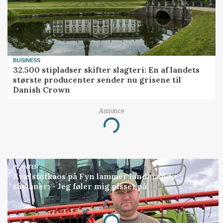
BUSINESS
32.500 stipladser skifter slagteri: En af landets
største producenter sender nu grisene til
Danish Crown
Annonce
Loading...
PLANTER
Kvælstofkaos på Fyn lammer landmænds
såplaner: - Jeg føler mig pisset på
Annonce