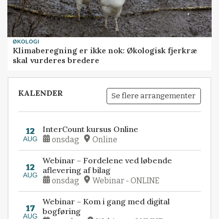
ØKOLOGI
Klimaberegning er ikke nok: Økologisk fjerkræ
skal vurderes bredere
KALENDER
Se flere arrangementer
InterCount kursus Online
12
AUG
onsdag
Online
Webinar – Fordelene ved løbende
12
aflevering af bilag
AUG
onsdag
Webinar - ONLINE
Webinar – Kom i gang med digital
17
bogføring
AUG