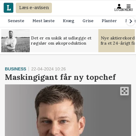
Læs e-avisen
LOGIN
MENU
Seneste
Mest læste
Kvæg
Grise
Planter
Mask
Det er en uskik at udlægge et
Nye aktierekorde
røgslør om økoproduktion
fra et 24-årigt f
BUSINESS
22-04-2024 10:26
Maskingigant får ny topchef