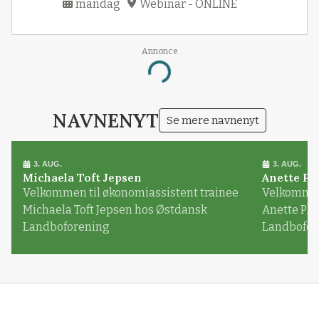
mandag
Webinar - ONLINE
Annonce
Loading...
NAVNENYT
Se mere navnenyt
3. AUG.
3. AUG.
Michaela Toft Jepsen
Anette Pl
Velkommen til økonomiassistent trainee
Velkommen 
Michaela Toft Jepsen hos Østdansk
Anette Pl
Landboforening
Landbofor