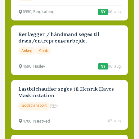
6950, Ringkøbing
06. aug.
NY
Rørlægger / håndmand søges til
dræn/entreprenørarbejde.
Anlæg
Kloak
4690, Haslev
06. aug.
NY
Lastbilchauffør søges til Henrik Haves
Maskinstation
Godstransport
4700, Næstved
03. aug.