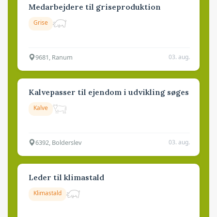
Medarbejdere til griseproduktion
Grise
9681, Ranum
03. aug.
Kalvepasser til ejendom i udvikling søges
Kalve
6392, Bolderslev
03. aug.
Leder til klimastald
Klimastald