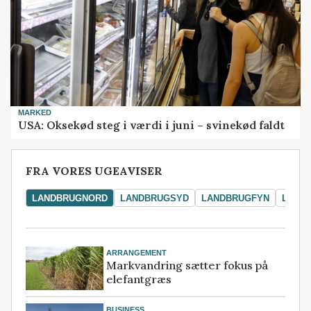
MARKED
USA: Oksekød steg i værdi i juni – svinekød faldt
FRA VORES UGEAVISER
LANDBRUGNORD
LANDBRUGSYD
LANDBRUGFYN
LAND
ARRANGEMENT
Markvandring sætter fokus på
elefantgræs
BUSINESS