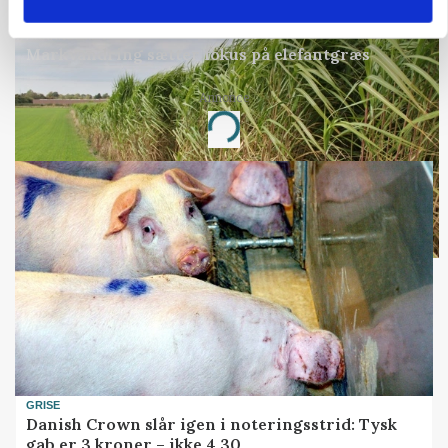
ARRANGEMENT
Markvandring sætter fokus på elefantgræs
Annonce
Loading...
GRISE
Danish Crown slår igen i noteringsstrid: Tysk
gab er 3 kroner – ikke 4,30