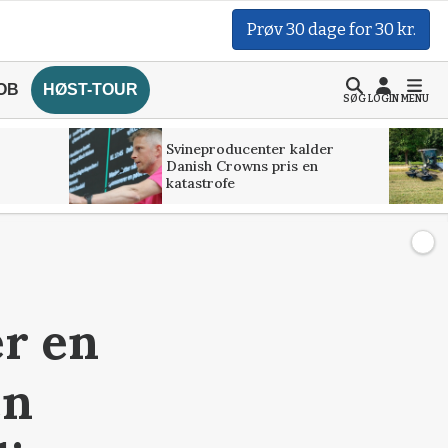
Prøv 30 dage for 30 kr.
OB
HØST-TOUR
SØG
LOGIN
MENU
Svineproducenter kalder
Danish Crowns pris en
katastrofe
er en
en