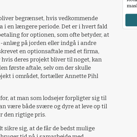
mask
 bliver begrænset, hvis vedkommende
ma i en længere periode. Det er i hvert fald
betaling for optionen, som ofte betyder, at
-anlæg på jorden eller indgå i andre
skrevet en optionsaftale med et firma,
 hvis deres projekt bliver til noget, kan
den første aftale, selv om der skulle
ekt i området, fortæller Annette Pihl
or, at man som lodsejer forpligter sig til
an være både svære og dyre at leve op til
 den rigtige pris.
sikre sig, at de får de bedst mulige
vi bruger tid på i samarbejde med