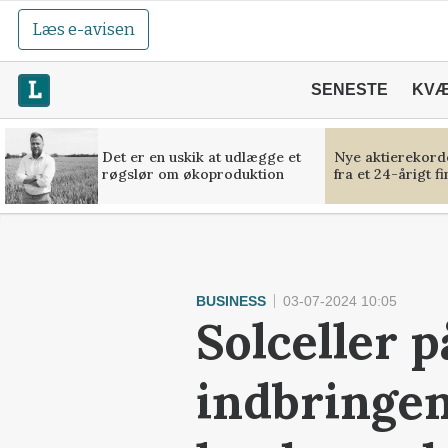
Læs e-avisen
SENESTE
KV
Det er en uskik at udlægge et
Nye aktierekorde
røgslør om økoproduktion
fra et 24-årigt f
BUSINESS
03-07-2024 10:05
Solceller 
indbringen