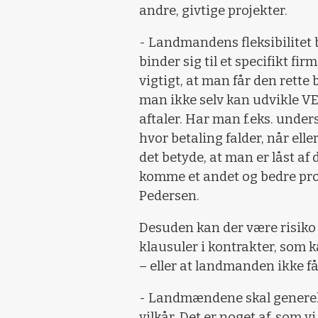
andre, givtige projekter.
- Landmandens fleksibilitet
binder sig til et specifikt fir
vigtigt, at man får den rette 
man ikke selv kan udvikle VE
aftaler. Har man f.eks. under
hvor betaling falder, når eller
det betyde, at man er låst af 
komme et andet og bedre proj
Pedersen.
Desuden kan der være risiko f
klausuler i kontrakter, som k
– eller at landmanden ikke får
- Landmændene skal generelt 
vilkår. Det er noget af, som 