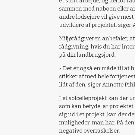
et stort arbejde, og derfor rå
sammen med naboen eller and
andre lodsejere vil give mest
udviklere af projektet, siger
Miljørådgiveren anbefaler, a
rådgivning, hvis du har interes
på din landbrugsjord.
- Det er også en måde til at 
stikker af med hele fortjene
lidt af den, siger Annette Pih
I et solcelleprojekt kan der 
som kan betyde, at projektet 
sig ud i et projekt, kan der d
muligheder, man har. På de
negative overraskelser.