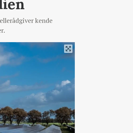
dien
cellerådgiver kende
r.