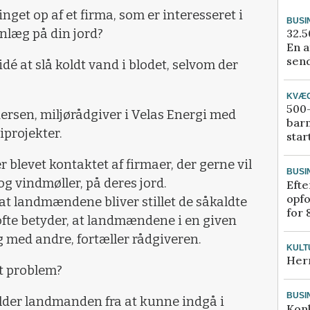
get op af et firma, som er interesseret i
BUSI
32.5
anlæg på din jord?
En a
send
dé at slå koldt vand i blodet, selvom der
KVÆ
500-
ersen, miljørådgiver i Velas Energi med
bar
iprojekter.
star
er blevet kontaktet af firmaer, der gerne vil
BUSI
og vindmøller, på deres jord.
Efte
opfo
t landmændene bliver stillet de såkaldte
for 
 ofte betyder, at landmændene i en given
 med andre, fortæller rådgiveren.
KULT
Her
t problem?
BUSI
holder landmanden fra at kunne indgå i
Kon