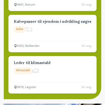
9681, Ranum
03. aug.
Kalvepasser til ejendom i udvikling søges
Kalve
6392, Bolderslev
03. aug.
Leder til klimastald
Klimastald
9670, Løgstør
03. aug.