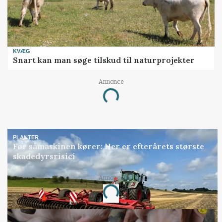
KVÆG
Snart kan man søge tilskud til naturprojekter
Annonce
Loading...
PLANTER
Før såmaskinen kører: Her er efterårets største
skadedyrsrisici
Annonce
Loading...