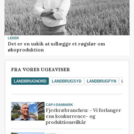
LEDER
Det er en uskik at udlægge et røgslør om
økoproduktion
FRA VORES UGEAVISER
LANDBRUGNORD
LANDBRUGSYD
LANDBRUGFYN
LAND
CAP-I-DANMARK
Fjerkræbranchen: - Vi forlanger
ens konkurrence- og
produktionsvilkår