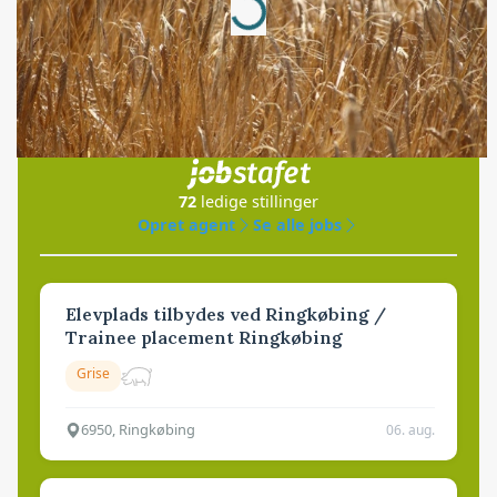
Loading...
Jobs
i samarbejde med
72
ledige stillinger
Opret agent
Se alle jobs
Elevplads tilbydes ved Ringkøbing /
Trainee placement Ringkøbing
Grise
6950, Ringkøbing
06. aug.