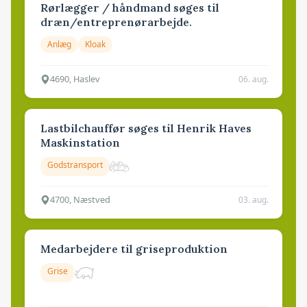
Rørlægger / håndmand søges til
dræn/entreprenørarbejde.
Anlæg
Kloak
4690, Haslev
06. aug.
Lastbilchauffør søges til Henrik Haves
Maskinstation
Godstransport
4700, Næstved
03. aug.
Medarbejdere til griseproduktion
Grise