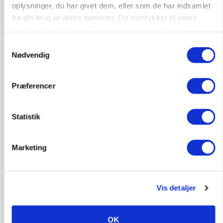
presser markedet
oplysninger, du har givet dem, eller som de har indsamlet
fra din brug af deres tjenester. Du samtykker til vores
Annonce
cookies, hvis du fortsætter med at anvende vores
Loading...
hjemmeside.
Samtykkevalg
Nødvendig
Præferencer
Statistik
Marketing
Vis detaljer
BUSINESS
Ejer eller medejer? Nyt tv-format udfordrer
landbrugets ejerstruktur
OK