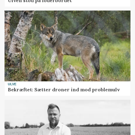
Ulven stod på foderbordet
ULVE
Bekræftet: Sætter droner ind mod problemulv