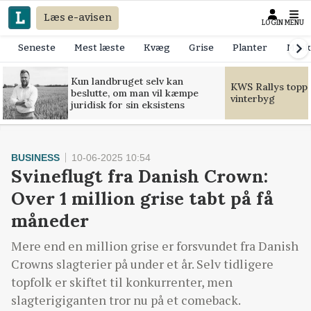
Læs e-avisen
LOGIN
MENU
Seneste
Mest læste
Kvæg
Grise
Planter
Mask
Kun landbruget selv kan
KWS Rallys toppe
beslutte, om man vil kæmpe
vinterbyg
juridisk for sin eksistens
BUSINESS
10-06-2025 10:54
Svineflugt fra Danish Crown:
Over 1 million grise tabt på få
måneder
Mere end en million grise er forsvundet fra Danish
Crowns slagterier på under et år. Selv tidligere
topfolk er skiftet til konkurrenter, men
slagterigiganten tror nu på et comeback.