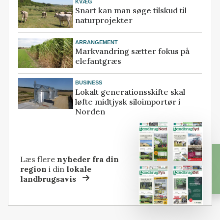
KVÆG
Snart kan man søge tilskud til
naturprojekter
ARRANGEMENT
Markvandring sætter fokus på
elefantgræs
BUSINESS
Lokalt generationsskifte skal
løfte midtjysk siloimportør i
Norden
Læs flere
nyheder fra din
region
i din
lokale
landbrugsavis