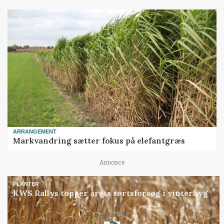
ARRANGEMENT
Markvandring sætter fokus på elefantgræs
Annonce
PLANTER
KWS Rallys topper årets sortsforsøg i vinterbyg
Annonce