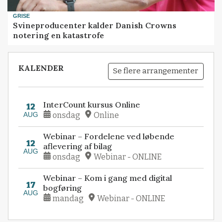
GRISE
Svineproducenter kalder Danish Crowns
notering en katastrofe
KALENDER
Se flere arrangementer
InterCount kursus Online
12
AUG
onsdag
Online
Webinar – Fordelene ved løbende
12
aflevering af bilag
AUG
onsdag
Webinar - ONLINE
Webinar – Kom i gang med digital
17
bogføring
AUG
mandag
Webinar - ONLINE