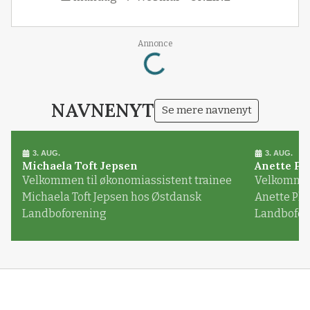
Annonce
Loading...
NAVNENYT
Se mere navnenyt
3. AUG.
3. AUG.
Michaela Toft Jepsen
Anette Pl
Velkommen til økonomiassistent trainee
Velkommen 
Michaela Toft Jepsen hos Østdansk
Anette Pl
Landboforening
Landbofor