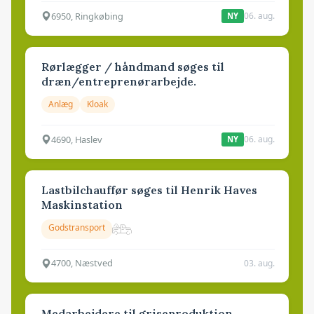
6950, Ringkøbing
06. aug.
NY
Rørlægger / håndmand søges til
dræn/entreprenørarbejde.
Anlæg
Kloak
4690, Haslev
06. aug.
NY
Lastbilchauffør søges til Henrik Haves
Maskinstation
Godstransport
4700, Næstved
03. aug.
Medarbejdere til griseproduktion