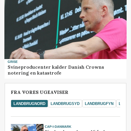
GRISE
Svineproducenter kalder Danish Crowns
notering en katastrofe
FRA VORES UGEAVISER
LANDBRUGNORD
LANDBRUGSYD
LANDBRUGFYN
LAND
CAP-I-DANMARK