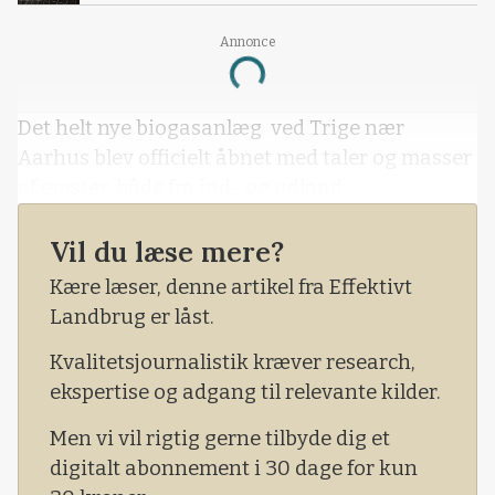
Annonce
Loading...
Det helt nye biogasanlæg ved Trige nær
Aarhus blev officielt åbnet med taler og masser
af gæster, både fra ind- og udland.
Vil du læse mere?
Kære læser, denne artikel fra Effektivt
Landbrug er låst.
Kvalitetsjournalistik kræver research,
ekspertise og adgang til relevante kilder.
Men vi vil rigtig gerne tilbyde dig et
digitalt abonnement i 30 dage for kun