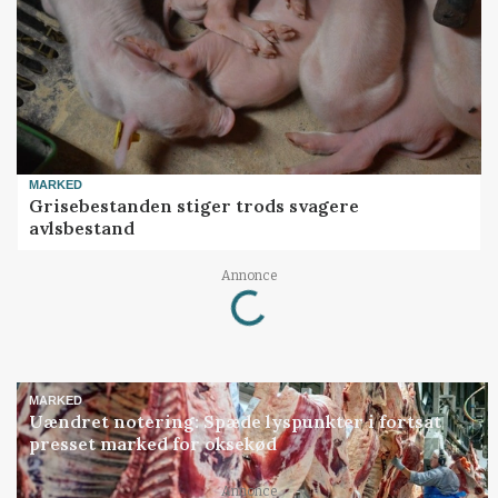
MARKED
Grisebestanden stiger trods svagere
avlsbestand
Annonce
Loading...
MARKED
Uændret notering: Spæde lyspunkter i fortsat
presset marked for oksekød
Annonce