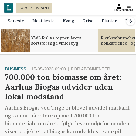
Læs e-avisen
LOGIN
MENU
Seneste
Mest læste
Kvæg
Grise
Planter
Mask
KWS Rallys topper årets
Fjerkræbranchen:
sortsforsøg i vinterbyg
konkurrence- og
BUSINESS
15-05-2026 09:00
FOR ABONNENTER
700.000 ton biomasse om året:
Aarhus Biogas udvider uden
lokal modstand
Aarhus Biogas ved Trige er blevet udvidet markant
og kan nu håndtere op mod 700.000 ton
biomateriale om året. Ifølge leverandørformanden
viser projektet, at biogas kan udvikles i samspil