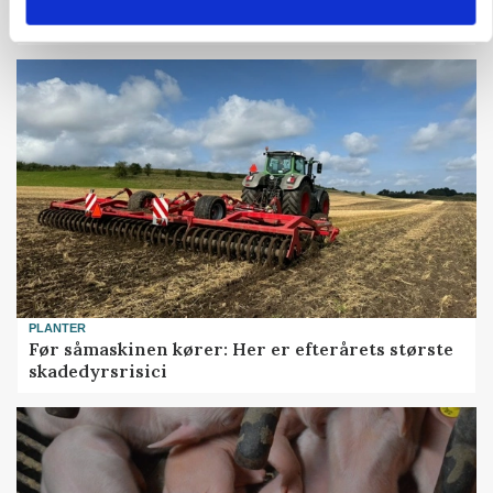
KVÆG
Snart kan man søge tilskud til naturprojekter
PLANTER
Før såmaskinen kører: Her er efterårets største
skadedyrsrisici