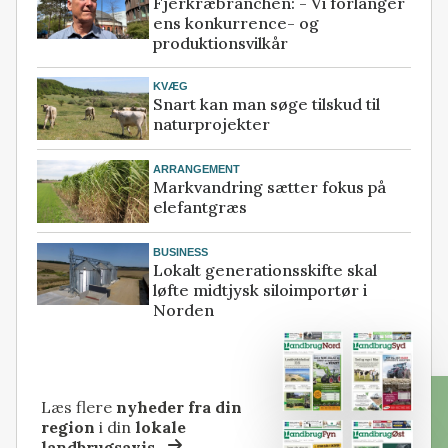
Fjerkræbranchen: - Vi forlanger
ens konkurrence- og
produktionsvilkår
KVÆG
Snart kan man søge tilskud til
naturprojekter
ARRANGEMENT
Markvandring sætter fokus på
elefantgræs
BUSINESS
Lokalt generationsskifte skal
løfte midtjysk siloimportør i
Norden
Læs flere
nyheder fra din
region
i din
lokale
landbrugsavis