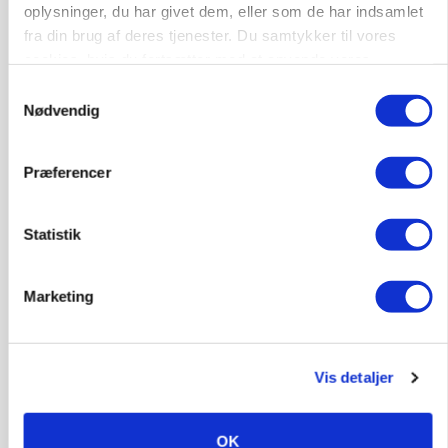
oplysninger, du har givet dem, eller som de har indsamlet
Annonce
fra din brug af deres tjenester. Du samtykker til vores
cookies, hvis du fortsætter med at anvende vores
POLITIK
Folketinget behandler ny gødskningslov: Sådan
hjemmeside.
Samtykkevalg
kan den ændre din bedrift fra 2027
Nødvendig
Annonce
Loading...
Præferencer
Statistik
Marketing
Vis detaljer
OK