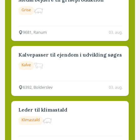
Grise
9681, Ranum
03. aug.
Kalvepasser til ejendom i udvikling søges
Kalve
6392, Bolderslev
03. aug.
Leder til klimastald
Klimastald