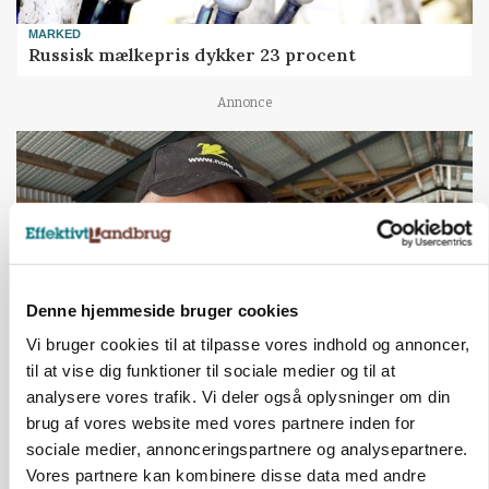
MARKED
Russisk mælkepris dykker 23 procent
Annonce
Denne hjemmeside bruger cookies
Vi bruger cookies til at tilpasse vores indhold og annoncer,
til at vise dig funktioner til sociale medier og til at
analysere vores trafik. Vi deler også oplysninger om din
POLITIK
»Nu stopper I«: Landbrugsdebattør og
brug af vores website med vores partnere inden for
protestgruppe vil demonstrere mod ny
sociale medier, annonceringspartnere og analysepartnere.
gødskningslov
Vores partnere kan kombinere disse data med andre