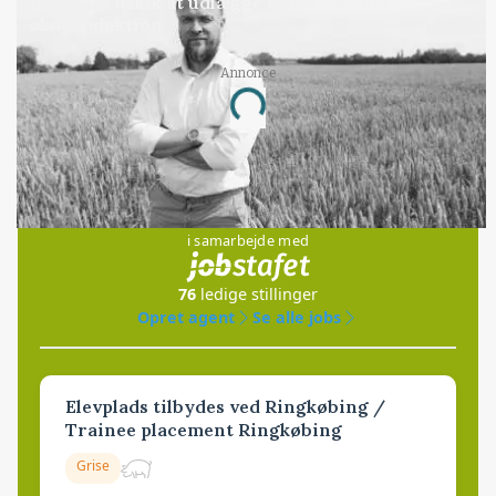
Det er en uskik at udlægge et røgslør om
økoproduktion
Annonce
Loading...
Jobs
i samarbejde med
76
ledige stillinger
Opret agent
Se alle jobs
Elevplads tilbydes ved Ringkøbing /
Trainee placement Ringkøbing
Grise