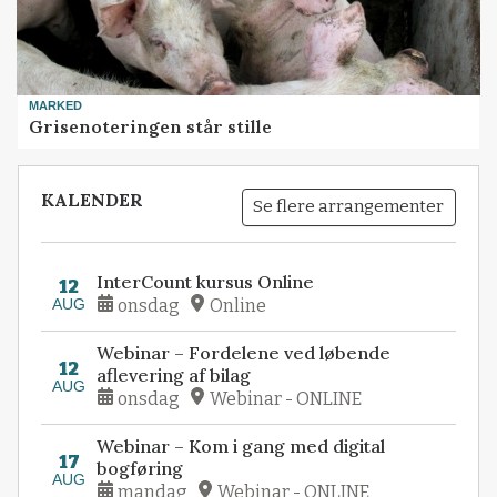
MARKED
Grisenoteringen står stille
KALENDER
Se flere arrangementer
InterCount kursus Online
12
AUG
onsdag
Online
Webinar – Fordelene ved løbende
12
aflevering af bilag
AUG
onsdag
Webinar - ONLINE
Webinar – Kom i gang med digital
17
bogføring
AUG
mandag
Webinar - ONLINE