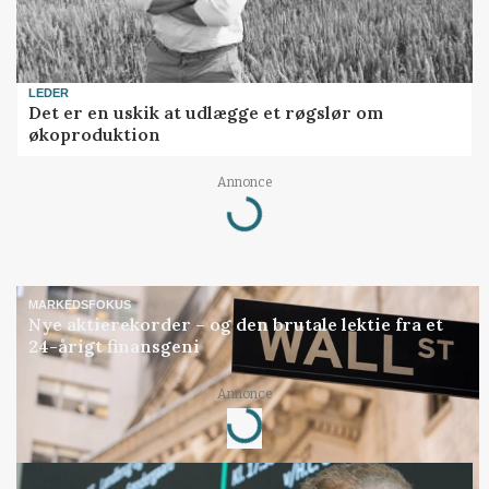
LEDER
Det er en uskik at udlægge et røgslør om
økoproduktion
Annonce
Loading...
MARKEDSFOKUS
Nye aktierekorder – og den brutale lektie fra et
24-årigt finansgeni
Annonce
Loading...