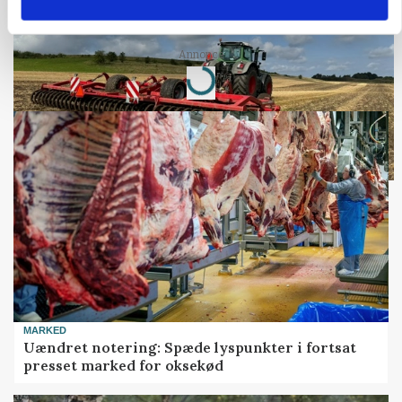
skadedyrsrisici
Annonce
Loading...
MARKED
Uændret notering: Spæde lyspunkter i fortsat
presset marked for oksekød