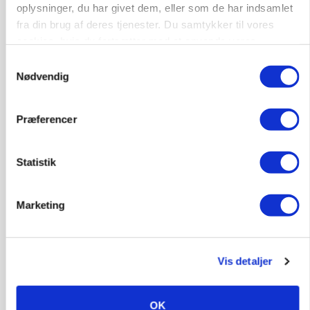
gødskningslov
oplysninger, du har givet dem, eller som de har indsamlet
fra din brug af deres tjenester. Du samtykker til vores
Annonce
cookies, hvis du fortsætter med at anvende vores
hjemmeside.
Samtykkevalg
Nødvendig
Præferencer
Statistik
Marketing
KVÆG
Snart kan man søge tilskud til naturprojekter
Vis detaljer
Annonce
PLANTER
OK
Før såmaskinen kører: Her er efterårets største