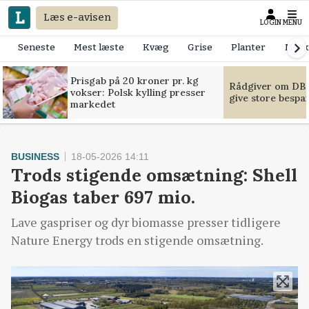
Læs e-avisen
LOGIN
MENU
Seneste
Mest læste
Kvæg
Grise
Planter
Mask
Prisgab på 20 kroner pr. kg
Rådgiver om DB-
vokser: Polsk kylling presser
give store bespa
markedet
BUSINESS
18-05-2026 14:11
Trods stigende omsætning: Shell
Biogas taber 697 mio.
Lave gaspriser og dyr biomasse presser tidligere
Nature Energy trods en stigende omsætning.