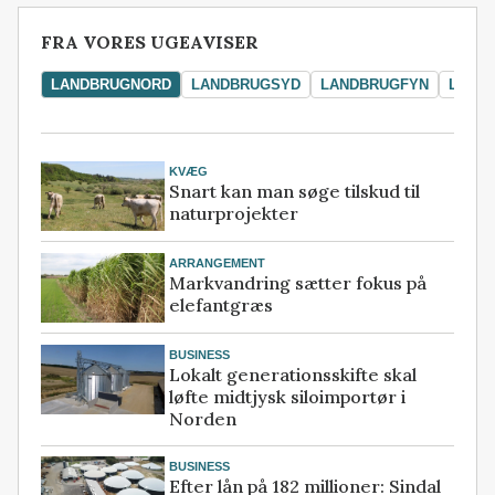
FRA VORES UGEAVISER
LANDBRUGNORD
LANDBRUGSYD
LANDBRUGFYN
LAND
KVÆG
Snart kan man søge tilskud til
naturprojekter
ARRANGEMENT
Markvandring sætter fokus på
elefantgræs
BUSINESS
Lokalt generationsskifte skal
løfte midtjysk siloimportør i
Norden
BUSINESS
Efter lån på 182 millioner: Sindal