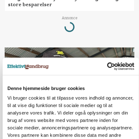
store besparelser
Annonce
Loading...
Denne hjemmeside bruger cookies
Vi bruger cookies til at tilpasse vores indhold og annoncer,
til at vise dig funktioner til sociale medier og til at
analysere vores trafik. Vi deler også oplysninger om din
brug af vores website med vores partnere inden for
POLITIK
sociale medier, annonceringspartnere og analysepartnere.
»Nu stopper I«: Landbrugsdebattør og
protestgruppe vil demonstrere mod ny
Vores partnere kan kombinere disse data med andre