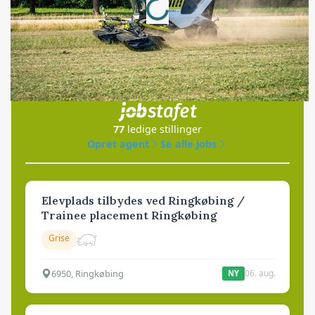
Jobs
i samarbejde med
77
ledige stillinger
Opret agent
Se alle jobs
Elevplads tilbydes ved Ringkøbing /
Trainee placement Ringkøbing
Grise
6950, Ringkøbing
06. aug.
NY