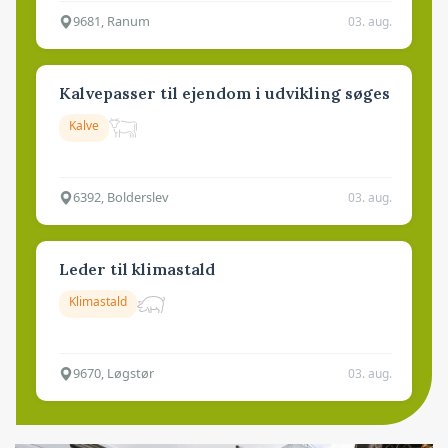
9681, Ranum
03. aug.
Kalvepasser til ejendom i udvikling søges
Kalve
6392, Bolderslev
03. aug.
Leder til klimastald
Klimastald
9670, Løgstør
03. aug.