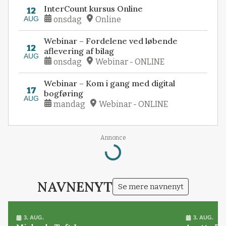
InterCount kursus Online
12
AUG
onsdag
Online
Webinar – Fordelene ved løbende
12
aflevering af bilag
AUG
onsdag
Webinar - ONLINE
Webinar – Kom i gang med digital
17
bogføring
AUG
mandag
Webinar - ONLINE
Annonce
Loading...
NAVNENYT
Se mere navnenyt
3. AUG.
3. AUG.