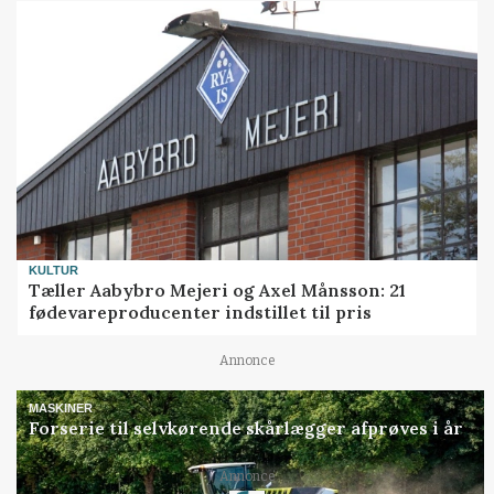
KULTUR
Tæller Aabybro Mejeri og Axel Månsson: 21
fødevareproducenter indstillet til pris
Annonce
MASKINER
Forserie til selvkørende skårlægger afprøves i år
Loading...
Annonce