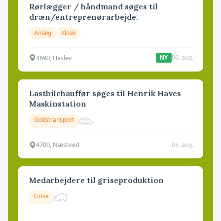
Rørlægger / håndmand søges til
dræn/entreprenørarbejde.
Anlæg
Kloak
4690, Haslev
06. aug.
NY
Lastbilchauffør søges til Henrik Haves
Maskinstation
Godstransport
4700, Næstved
03. aug.
Medarbejdere til griseproduktion
Grise