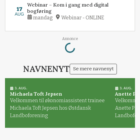
Webinar – Kom i gang med digital
17
bogføring
AUG
mandag
Webinar - ONLINE
Loading...
Annonce
NAVNENYT
Se mere navnenyt
3. AUG.
3. AUG.
Michaela Toft Jepsen
Anette Pl
Velkommen til økonomiassistent trainee
Velkommen 
Michaela Toft Jepsen hos Østdansk
Anette Pl
Landboforening
Landbofor