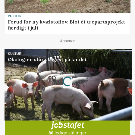
POLITIK
Forud for ny kvælstoflov: Blot ét trepartsprojekt
færdigt i juli
Annonce
KULTUR
Økologien står svagest på landet
Loading...
Annonce
Jobs
i samarbejde med
80
ledige stillinger