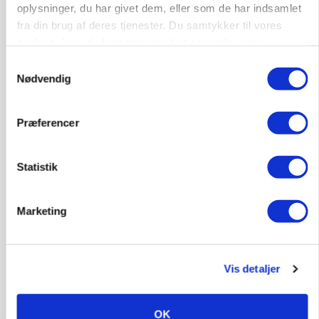
oplysninger, du har givet dem, eller som de har indsamlet
fra din brug af deres tjenester. Du samtykker til vores
cookies, hvis du fortsætter med at anvende vores
hjemmeside.
Samtykkevalg
BUSINESS
Lave grisepriser og nye regler øger landbobanks
Nødvendig
forsigtighed
Præferencer
Annonce
BUSINESS
Grambogård får oksekød på menuen hos
Statistik
københavnsk restaurantkæde
Loading...
Marketing
Annonce
Vis detaljer
HØST-TOUR
OK