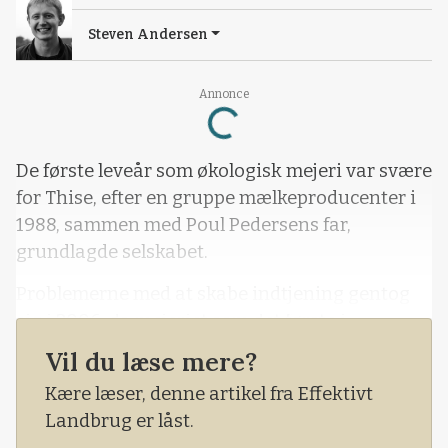
Steven Andersen
Loading...
Annonce
De første leveår som økologisk mejeri var svære
for Thise, efter en gruppe mælkeproducenter i
1988, sammen med Poul Pedersens far,
grundlagde selskabet.
Problemerne med at skabe indtjening gentog
sig i 2006, da mejeriet som det første i
Danmark begyndte at producere det islandske
Vil du læse mere?
morgenmadsprodukt skyr.
Kære læser, denne artikel fra Effektivt
Landbrug er låst.