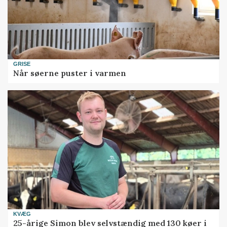
GRISE
Når søerne puster i varmen
KVÆG
25-årige Simon blev selvstændig med 130 køer i