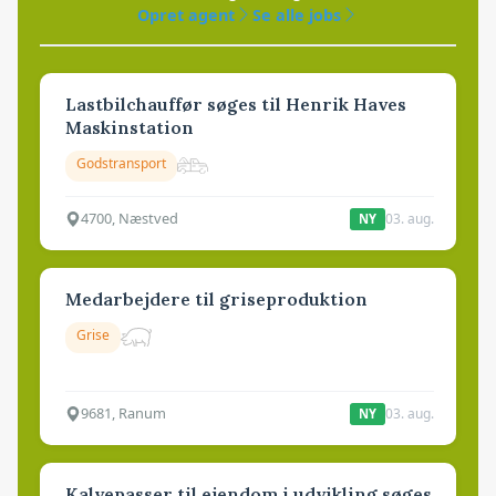
Opret agent
Se alle jobs
Lastbilchauffør søges til Henrik Haves
Maskinstation
Godstransport
4700, Næstved
03. aug.
NY
Medarbejdere til griseproduktion
Grise
9681, Ranum
03. aug.
NY
Kalvepasser til ejendom i udvikling søges