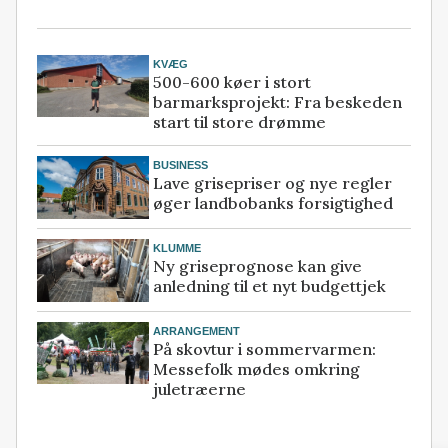
KVÆG
500-600 køer i stort
barmarksprojekt: Fra beskeden
start til store drømme
BUSINESS
Lave grisepriser og nye regler
øger landbobanks forsigtighed
KLUMME
Ny griseprognose kan give
anledning til et nyt budgettjek
ARRANGEMENT
På skovtur i sommervarmen:
Messefolk mødes omkring
juletræerne