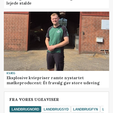
lejede stalde
KVÆG
Eksplosive kviepriser ramte nystartet
mælkeproducent: Ét fravalg gav store udsving
FRA VORES UGEAVISER
LANDBRUGNORD
LANDBRUGSYD
LANDBRUGFYN
LAND