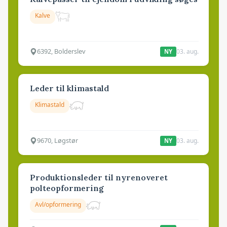
Kalve
6392, Bolderslev
03. aug.
NY
Leder til klimastald
Klimastald
9670, Løgstør
03. aug.
NY
Produktionsleder til nyrenoveret
polteopformering
Avl/opformering