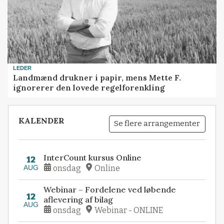
LEDER
Landmænd drukner i papir, mens Mette F.
ignorerer den lovede regelforenkling
KALENDER
Se flere arrangementer
InterCount kursus Online
12
AUG
onsdag
Online
Webinar – Fordelene ved løbende
12
aflevering af bilag
AUG
onsdag
Webinar - ONLINE