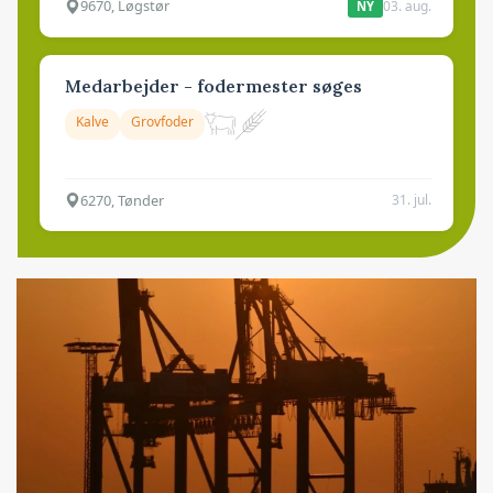
9670, Løgstør
03. aug.
NY
Medarbejder - fodermester søges
Kalve
Grovfoder
6270, Tønder
31. jul.