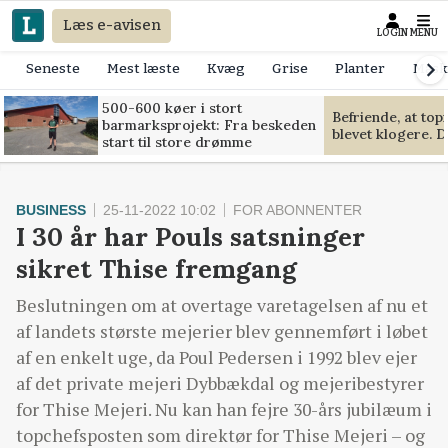
Læs e-avisen
LOGIN
MENU
Seneste
Mest læste
Kvæg
Grise
Planter
Mask
500-600 køer i stort
Befriende, at to
barmarksprojekt: Fra beskeden
blevet klogere. D
start til store drømme
BUSINESS
25-11-2022 10:02
FOR ABONNENTER
I 30 år har Pouls satsninger
sikret Thise fremgang
Beslutningen om at overtage varetagelsen af nu et
af landets største mejerier blev gennemført i løbet
af en enkelt uge, da Poul Pedersen i 1992 blev ejer
af det private mejeri Dybbækdal og mejeribestyrer
for Thise Mejeri. Nu kan han fejre 30-års jubilæum i
topchefsposten som direktør for Thise Mejeri – og