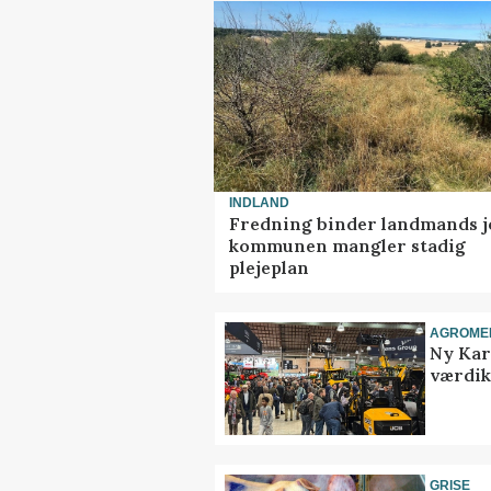
INDLAND
Fredning binder landmands j
kommunen mangler stadig
plejeplan
AGROME
Ny Kar
værdik
GRISE