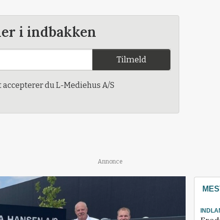
der i indbakken
Tilmeld
t accepterer du L-Mediehus A/S
Annonce
MES
INDLA
Fred