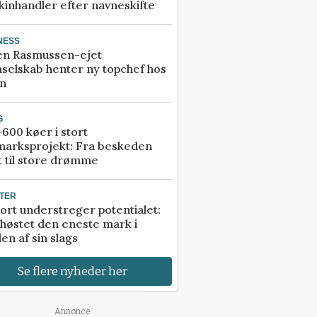
inhandler efter navneskifte
NESS
en Rasmussen-ejet
selskab henter ny topchef hos
an
G
600 køer i stort
marksprojekt: Fra beskeden
t til store drømme
TER
ort understreger potentialet:
høstet den eneste mark i
en af sin slags
Se flere nyheder her
Annonce