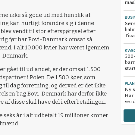
mask
erne ikke så gode ud med henblik af
BUSI
ing kan hurtigt forandre sig i denne
Sør
halm
blev vendt til stor efterspørgsel efter
Tic
drig før har Bovi-Danmark omsat så
nd. I alt 10.000 kvier har været igennem
KVÆ
i-Denmark.
500-
bar
star
er gået til udlandet, er der omsat 1.500
dspartner i Polen. De 1.500 køer, som
PLAN
til dag forretning, og derved er det ikke
Ny s
relsen bag Bovi-Denmark har derfor ikke
Har 
verd
e af disse skal have del i efterbetalingen.
seks år i alt udbetalt 19 millioner kroner
andmænd