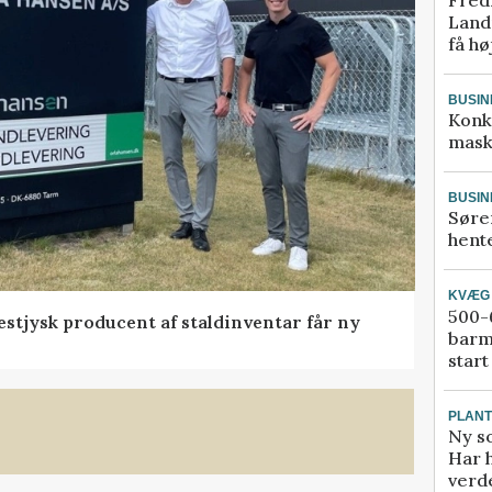
Landm
få hø
BUSIN
Konk
mask
BUSIN
Søre
hente
KVÆG
500-6
 vestjysk producent af staldinventar får ny
barm
start
PLAN
Ny so
Har 
verde