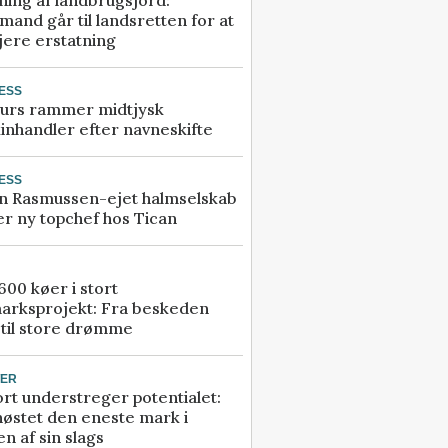
and går til landsretten for at
jere erstatning
ESS
urs rammer midtjysk
inhandler efter navneskifte
ESS
n Rasmussen-ejet halmselskab
r ny topchef hos Tican
00 køer i stort
arksprojekt: Fra beskeden
 til store drømme
TER
rt understreger potentialet:
høstet den eneste mark i
n af sin slags