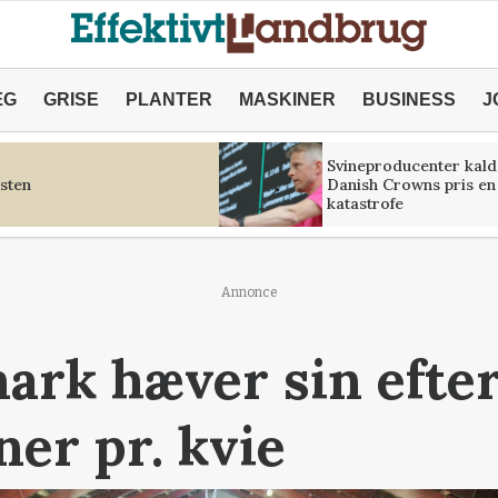
ÆG
GRISE
PLANTER
MASKINER
BUSINESS
J
Svineproducenter kald
sten
Danish Crowns pris en
katastrofe
Annonce
rk hæver sin efter
ner pr. kvie