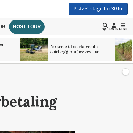
Prøv 30 dage for 30 kr.
OB
HØST-TOUR
SØG
LOGIN
MENU
er
Forserie til selvkørende
skårlægger afprøves i år
betaling