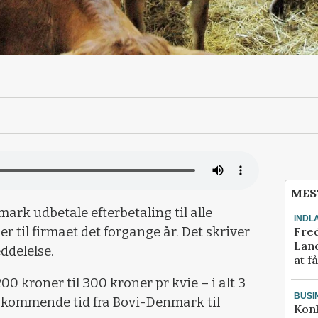
MES
mark udbetale efterbetaling til alle
INDL
Fred
 til firmaet det forgange år. Det skriver
Land
ddelelse.
at f
200 kroner til 300 kroner pr kvie – i alt 3
BUSI
n kommende tid fra Bovi-Denmark til
Kon