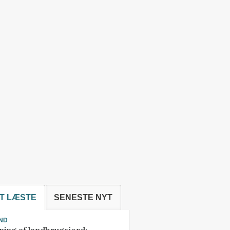
T LÆSTE
SENESTE NYT
ND
ning af landbrugsjord: