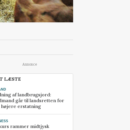
Annonce
T LÆSTE
AND
ning af landbrugsjord:
mand går til landsretten for
å højere erstatning
NESS
kurs rammer midtjysk