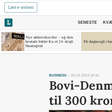
Læs e-avisen
SENESTE
KV
Nye aktierekorder – og den
brutale lektie fra et 24-årigt
På døgnvagt i hø
finansgeni
BUSINESS
20-12-2023 10:42
Bovi-Denma
til 300 kro