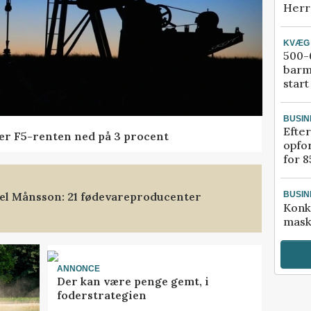
Herr
KVÆG
500-6
barm
start
BUSIN
Efter
der F5-renten ned på 3 procent
opfo
for 8
xel Månsson: 21 fødevareproducenter
BUSIN
Konk
mask
ANNONCE
Der kan være penge gemt, i
foderstrategien