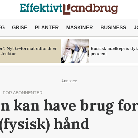
ÆG
GRISE
PLANTER
MASKINER
BUSINESS
J
er? Nyt tv-format udfordrer
Russisk mælkepris dyk
struktur
procent
Annonce
FOR ABONNENTER
n kan have brug fo
(fysisk) hånd