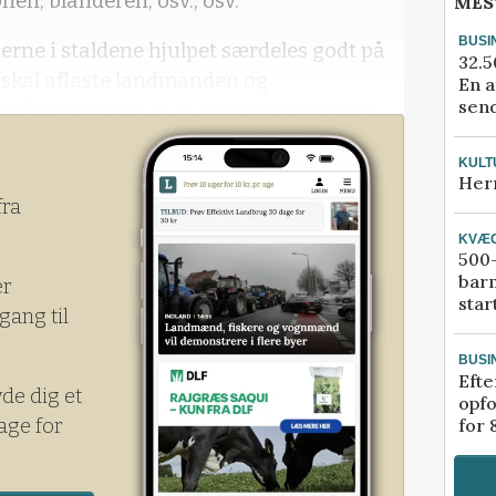
en, blanderen, osv., osv.
MES
BUSI
sserne i staldene hjulpet særdeles godt på
32.5
m skal aflaste landmanden og
En a
send
t få hverdagen til at glide nemmere og
p.
KULT
Her
r det, at der er tale om forskellige
fra
 f
KVÆ
500-
bar
er
star
gang til
BUSI
Efte
yde dig et
opfo
age for
for 