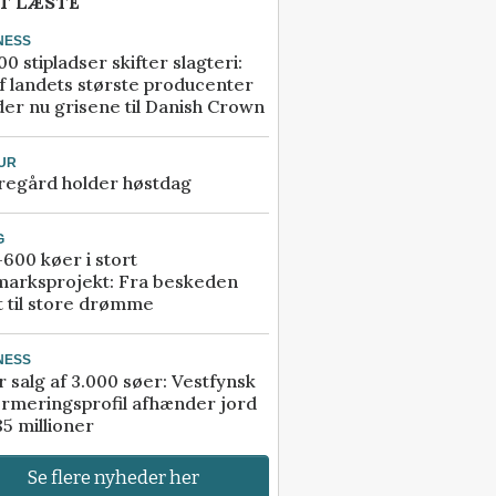
T LÆSTE
NESS
00 stipladser skifter slagteri:
f landets største producenter
er nu grisene til Danish Crown
UR
regård holder høstdag
G
600 køer i stort
marksprojekt: Fra beskeden
t til store drømme
NESS
r salg af 3.000 søer: Vestfynsk
rmeringsprofil afhænder jord
85 millioner
Se flere nyheder her