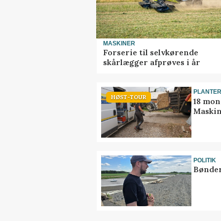
MASKINER
Forserie til selvkørende
skårlægger afprøves i år
PLANTE
HØST-TOUR
18 mon
Maskin
POLITIK
Bønder