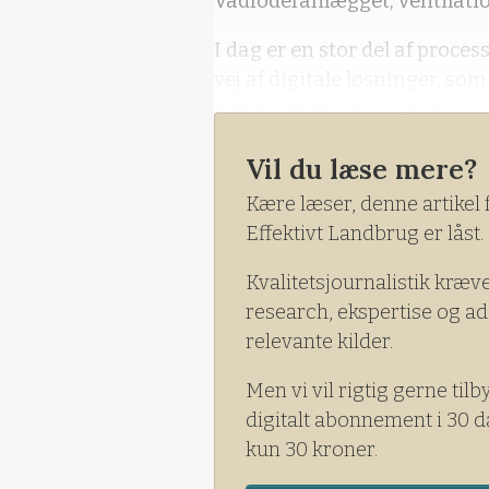
Vådfoderanlægget, ventilation
I dag er en stor del af proce
vej af digitale løsninger, so
medarbejderne og sørge for a
produktionsresultaterne i to
Vil du læse mere?
For flere af løsningerne gælde
Kære læser, denne artikel 
alarmsystemer, som giver lyd
Effektivt Landbrug er låst.
Kvalitetsjournalistik kræv
research, ekspertise og ad
relevante kilder.
Men vi vil rigtig gerne tilb
digitalt abonnement i 30 d
kun 30 kroner.