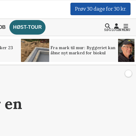
Prøv 30 dage for 30 kr.
OB
HØST-TOUR
SØG
LOGIN
MENU
ker 23
Fra mark til mur: Byggeriet kan
åbne nyt marked for biokul
r en