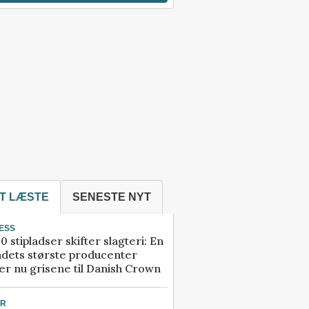
T LÆSTE
SENESTE NYT
ESS
0 stipladser skifter slagteri: En
ndets største producenter
r nu grisene til Danish Crown
UR