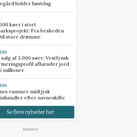
egård holder høstdag
00 køer i stort
arksprojekt: Fra beskeden
 til store drømme
ESS
 salg af 3.000 søer: Vestfynsk
rmeringsprofil afhænder jord
5 millioner
ESS
urs rammer midtjysk
inhandler efter navneskifte
Se flere nyheder her
Annonce