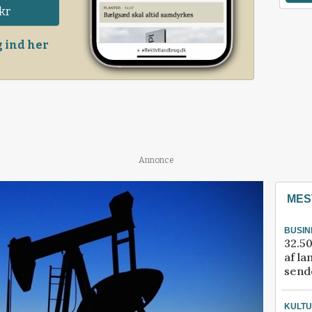
kr
 ind her
Annonce
MES
BUSIN
32.50
af la
sende
KULT