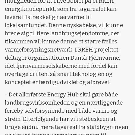
muligheden for at blive koblet på et RREH
energiknudepunkt, som fra tagarealet kan
levere tilstrækkelig nærvarme til
lokalsamfundet. Denne nyskabelse, vil kunne
brede sig til flere landbrugsejendomme, der
tilsammen vil kunne danne et større fælles
varmeforsyningsnetværk. I RREH projektet
deltager organisationen Dansk Fjernvarme,
idet fjernvarmeselskaberne med fordel kan
overtage driften, så snart teknologien og
konceptet er færdigudviklet og afprøvet.
- Det allerførste Energy Hub skal gøre både
landbrugsvirksomheden og en nærtliggende
ferieby selvforsynende med både varme og
strøm. Efterfølgende har vi i støbeskeen at
bruge endnu mere tagareal fra staldbygningen