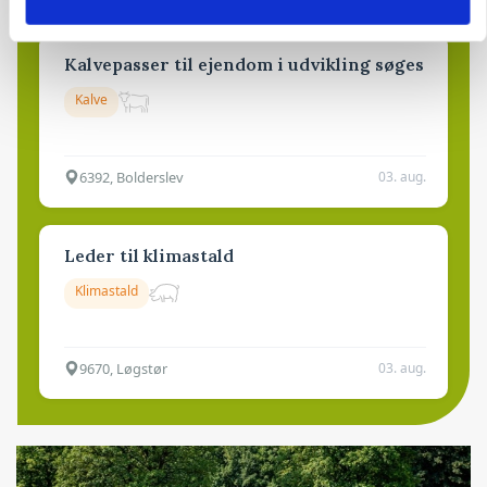
Kalvepasser til ejendom i udvikling søges
Kalve
6392, Bolderslev
03. aug.
Leder til klimastald
Klimastald
9670, Løgstør
03. aug.