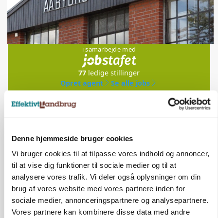
Jobs
i samarbejde med
77
ledige stillinger
Opret agent
Se alle jobs
Elevplads tilbydes ved Ringkøbing /
Trainee placement Ringkøbing
Denne hjemmeside bruger cookies
Grise
Vi bruger cookies til at tilpasse vores indhold og annoncer,
til at vise dig funktioner til sociale medier og til at
6950, Ringkøbing
06. aug.
NY
analysere vores trafik. Vi deler også oplysninger om din
brug af vores website med vores partnere inden for
sociale medier, annonceringspartnere og analysepartnere.
Rørlægger / håndmand søges til
Vores partnere kan kombinere disse data med andre
dræn/entreprenørarbejde.