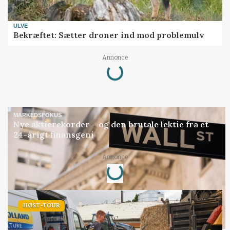
ULVE
Bekræftet: Sætter droner ind mod problemulv
Loading...
Annonce
MARKEDSFOKUS
Nye aktierekorder – og den brutale lektie fra et
24-årigt finansgeni
Loading...
Annonce
HØST-TOUR