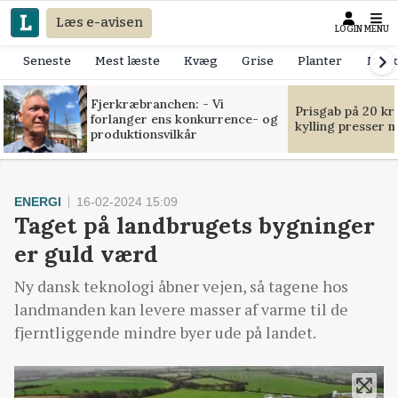
Læs e-avisen
LOGIN
MENU
Seneste
Mest læste
Kvæg
Grise
Planter
Mask
Fjerkræbranchen: - Vi
Prisgab på 20 kr
forlanger ens konkurrence- og
kylling presser 
produktionsvilkår
ENERGI
16-02-2024 15:09
Taget på landbrugets bygninger
er guld værd
Ny dansk teknologi åbner vejen, så tagene hos
landmanden kan levere masser af varme til de
fjerntliggende mindre byer ude på landet.