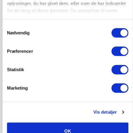
oplysninger, du har givet dem, eller som de har indsamlet
Anlæg
Kloak
fra din brug af deres tjenester. Du samtykker til vores
cookies, hvis du fortsætter med at anvende vores
4690, Haslev
06. aug.
hjemmeside.
NY
Samtykkevalg
Nødvendig
Lastbilchauffør søges til Henrik Haves
Præferencer
Maskinstation
Godstransport
Statistik
4700, Næstved
03. aug.
Marketing
Medarbejdere til griseproduktion
Grise
Vis detaljer
9681, Ranum
03. aug.
OK