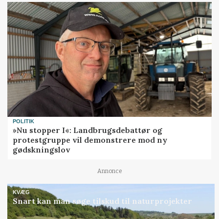
POLITIK
»Nu stopper I«: Landbrugsdebattør og
protestgruppe vil demonstrere mod ny
gødskningslov
Annonce
KVÆG
Snart kan man søge tilskud til naturprojekter