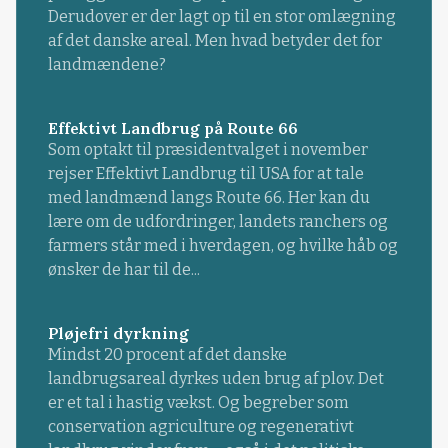
Derudover er der lagt op til en stor omlægning
af det danske areal. Men hvad betyder det for
landmændene?
Effektivt Landbrug på Route 66
Som optakt til præsidentvalget i november
rejser Effektivt Landbrug til USA for at tale
med landmænd langs Route 66. Her kan du
lære om de udfordringer, landets ranchers og
farmers står med i hverdagen, og hvilke håb og
ønsker de har til de...
Pløjefri dyrkning
Mindst 20 procent af det danske
landbrugsareal dyrkes uden brug af plov. Det
er et tal i hastig vækst. Og begreber som
conservation agriculture og regenerativt