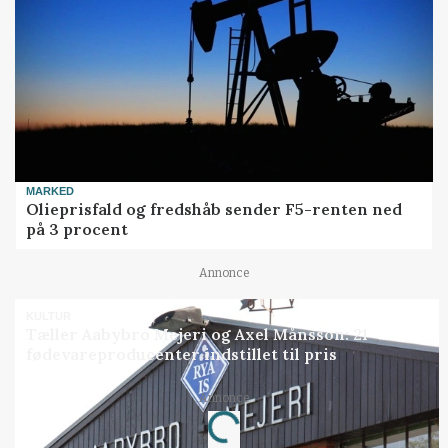
MARKED
Olieprisfald og fredshåb sender F5-renten ned
på 3 procent
Annonce
KULTUR
Tæller Aabybro Mejeri og Axel Månsson: 21
fødevareproducenter indstillet til pris
Annonce
Loading...