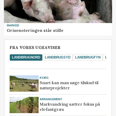
MARKED
Grisenoteringen står stille
FRA VORES UGEAVISER
LANDBRUGNORD
LANDBRUGSYD
LANDBRUGFYN
LAND
KVÆG
Snart kan man søge tilskud til
naturprojekter
ARRANGEMENT
Markvandring sætter fokus på
elefantgræs