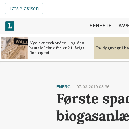
Læs e-avisen
SENESTE
KV
Nye aktierekorder – og den
brutale lektie fra et 24-årigt
På døgnvagt i hø
finansgeni
ENERGI
07-03-2019 08:36
Første spa
biogasanl