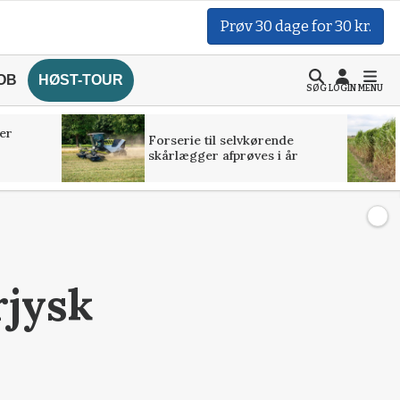
Prøv 30 dage for 30 kr.
OB
HØST-TOUR
SØG
LOGIN
MENU
er
Forserie til selvkørende
skårlægger afprøves i år
rjysk