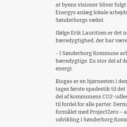
at byens visioner bliver fulg
Energys anlæg lokale arbejds
Sønderborgs vækst.
Ifølge Erik Lauritzen er det
bæredygtighed, der har været
- I Sønderborg Kommune arbe
bæredygtige. En stor del af d
energi.
Biogas er en hjørnesten i den 
tages første spadestik til d
del af kommunens CO2-udled
til fordel for alle parter. D
formålet med ProjectZero – at
udvikling i Sønderborg Ko