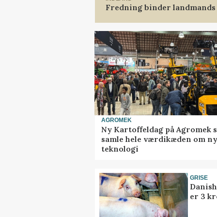
Fredning binder landmands 
AGROMEK
Ny Kartoffeldag på Agromek s
samle hele værdikæden om n
teknologi
GRISE
Danish
er 3 kr