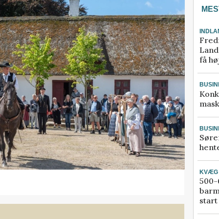
MES
INDLA
Fred
Landm
få hø
BUSIN
Konk
mask
BUSIN
Søre
hente
KVÆG
500-6
barm
start