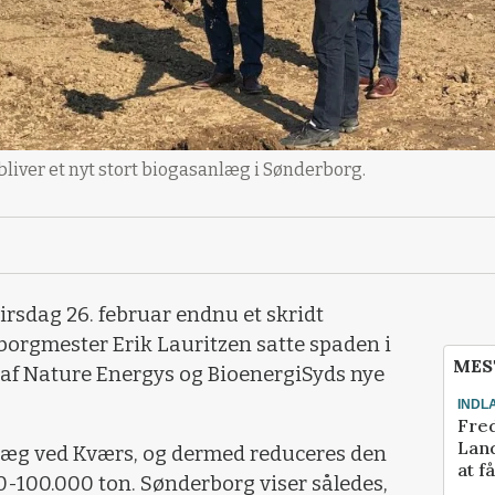
 bliver et nyt stort biogasanlæg i Sønderborg.
sdag 26. februar endnu et skridt
borgmester Erik Lauritzen satte spaden i
MES
 af Nature Energys og BioenergiSyds nye
INDL
Fred
Land
æg ved Kværs, og dermed reduceres den
at f
-100.000 ton. Sønderborg viser således,