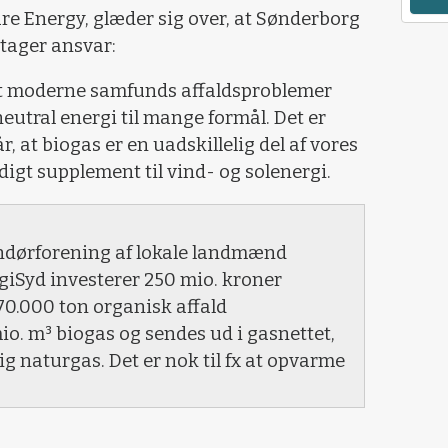
re Energy, glæder sig over, at Sønderborg
tager ansvar:
det moderne samfunds affaldsproblemer
eutral energi til mange formål. Det er
år, at biogas er en uadskillelig del af vores
igt supplement til vind- og solenergi.
andørforening af lokale landmænd
giSyd investerer 250 mio. kroner
0.000 ton organisk affald
io. m³ biogas og sendes ud i gasnettet,
ig naturgas. Det er nok til fx at opvarme