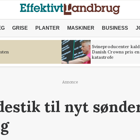
ÆG
GRISE
PLANTER
MASKINER
BUSINESS
J
Svineproducenter kald
sten
Danish Crowns pris en
katastrofe
Annonce
destik til nyt sønde
æg