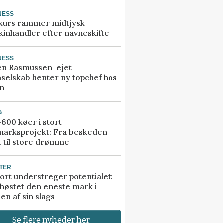
NESS
kurs rammer midtjysk
inhandler efter navneskifte
NESS
en Rasmussen-ejet
selskab henter ny topchef hos
an
G
600 køer i stort
marksprojekt: Fra beskeden
t til store drømme
TER
ort understreger potentialet:
høstet den eneste mark i
en af sin slags
Se flere nyheder her