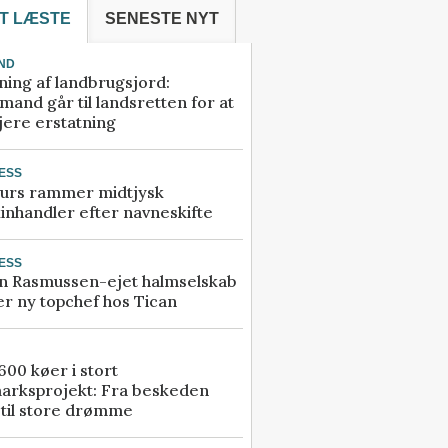
T LÆSTE
SENESTE NYT
ND
ning af landbrugsjord:
and går til landsretten for at
jere erstatning
ESS
urs rammer midtjysk
inhandler efter navneskifte
ESS
n Rasmussen-ejet halmselskab
r ny topchef hos Tican
00 køer i stort
arksprojekt: Fra beskeden
 til store drømme