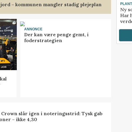
jord – kommunen mangler stadig plejeplan
PLAN
Ny so
Har 
verde
ANNONCE
Der kan være penge gemt, i
foderstrategien
kal
y
 Crown slår igen i noteringsstrid: Tysk gab
oner – ikke 4,30