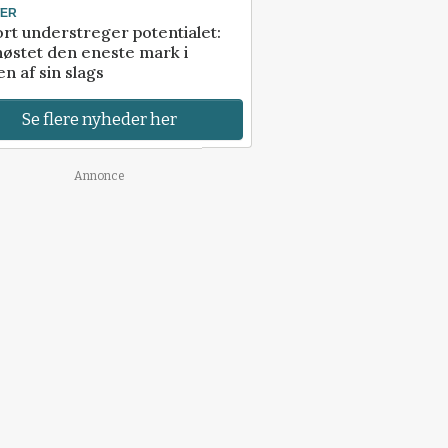
TER
rt understreger potentialet:
høstet den eneste mark i
n af sin slags
Se flere nyheder her
Annonce