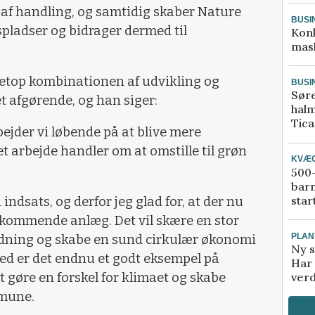
t af handling, og samtidig skaber Nature
BUSI
pladser og bidrager dermed til
Kon
mask
 netop kombinationen af udvikling og
BUSI
Sør
 afgørende, og han siger:
halm
Tic
jder vi løbende på at blive mere
et arbejde handler om at omstille til grøn
KVÆ
500-
bar
star
indsats, og derfor jeg glad for, at der nu
et kommende anlæg. Det vil skære en stor
PLAN
ning og skabe en sund cirkulær økonomi
Ny s
ermed er det endnu et godt eksempel på
Har 
 gøre en forskel for klimaet og skabe
verd
mmune.