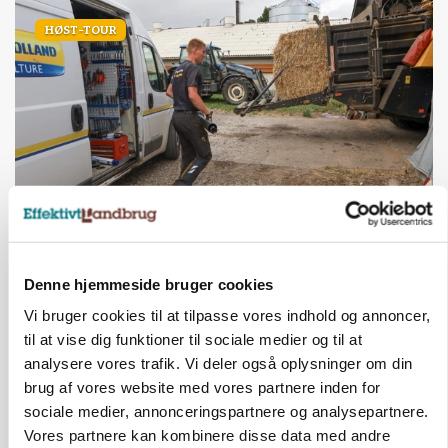
HØST-TOUR
PLANTER
18 montører står klar i høsten: Sådan holder PN
Maskiner landmænd i gang
Denne hjemmeside bruger cookies
Vi bruger cookies til at tilpasse vores indhold og annoncer,
til at vise dig funktioner til sociale medier og til at
analysere vores trafik. Vi deler også oplysninger om din
brug af vores website med vores partnere inden for
sociale medier, annonceringspartnere og analysepartnere.
Vores partnere kan kombinere disse data med andre