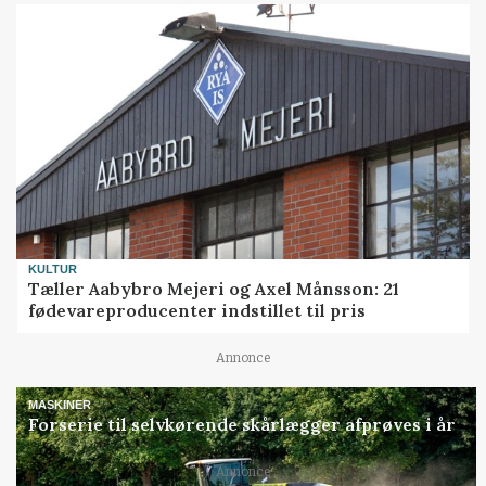
KULTUR
Tæller Aabybro Mejeri og Axel Månsson: 21
fødevareproducenter indstillet til pris
Annonce
MASKINER
Forserie til selvkørende skårlægger afprøves i år
Annonce