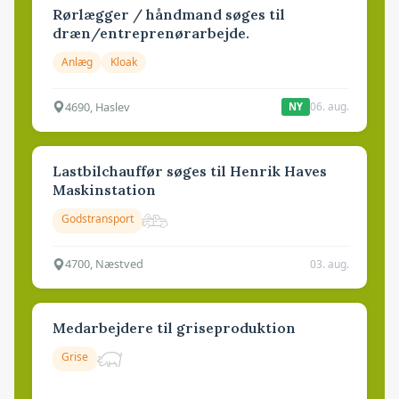
Rørlægger / håndmand søges til
dræn/entreprenørarbejde.
Anlæg
Kloak
4690, Haslev
06. aug.
NY
Lastbilchauffør søges til Henrik Haves
Maskinstation
Godstransport
4700, Næstved
03. aug.
Medarbejdere til griseproduktion
Grise