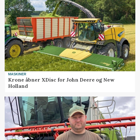
MASKINER
Krone åbner XDisc for John Deere og New
Holland