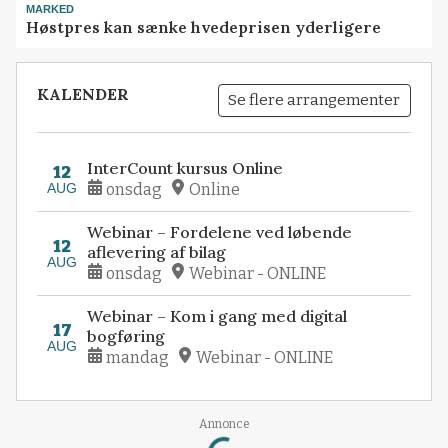
MARKED
Høstpres kan sænke hvedeprisen yderligere
KALENDER
Se flere arrangementer
InterCount kursus Online
12
AUG
onsdag
Online
Webinar – Fordelene ved løbende
12
aflevering af bilag
AUG
onsdag
Webinar - ONLINE
Webinar – Kom i gang med digital
17
bogføring
AUG
mandag
Webinar - ONLINE
Loading...
Annonce