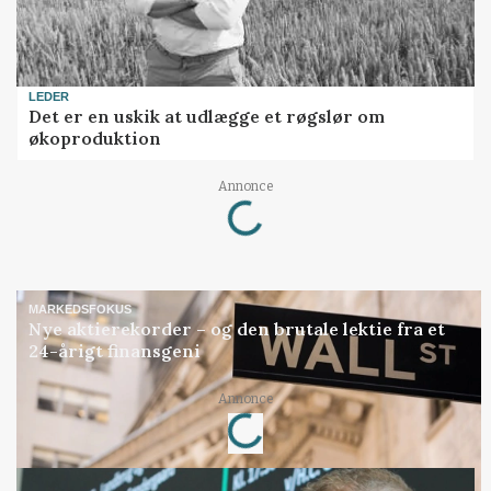
LEDER
Det er en uskik at udlægge et røgslør om
økoproduktion
Loading...
Annonce
MARKEDSFOKUS
Nye aktierekorder – og den brutale lektie fra et
24-årigt finansgeni
Loading...
Annonce