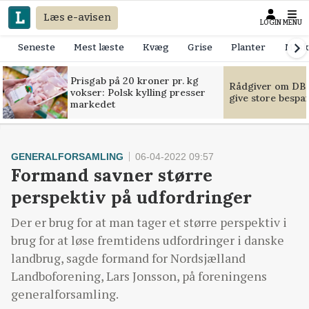
Læs e-avisen
LOGIN
MENU
Seneste
Mest læste
Kvæg
Grise
Planter
Mask
Prisgab på 20 kroner pr. kg
Rådgiver om DB-
vokser: Polsk kylling presser
give store bespa
markedet
GENERALFORSAMLING
06-04-2022 09:57
Formand savner større
perspektiv på udfordringer
Der er brug for at man tager et større perspektiv i
brug for at løse fremtidens udfordringer i danske
landbrug, sagde formand for Nordsjælland
Landboforening, Lars Jonsson, på foreningens
generalforsamling.