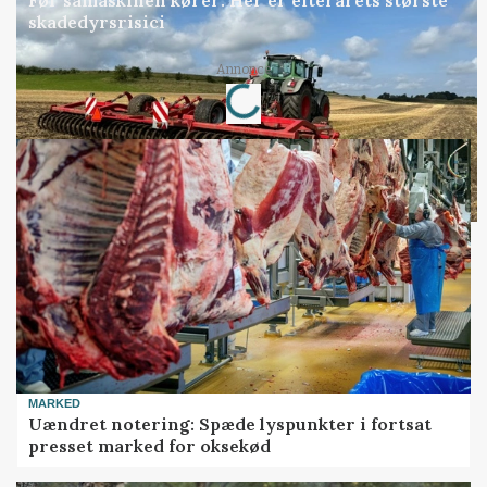
Før såmaskinen kører: Her er efterårets største
skadedyrsrisici
Loading...
Annonce
MARKED
Uændret notering: Spæde lyspunkter i fortsat
presset marked for oksekød