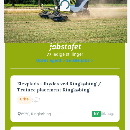
Loading...
Jobs
i samarbejde med
77
ledige stillinger
Opret agent
Se alle jobs
Elevplads tilbydes ved Ringkøbing /
Trainee placement Ringkøbing
Grise
6950, Ringkøbing
06. aug.
NY