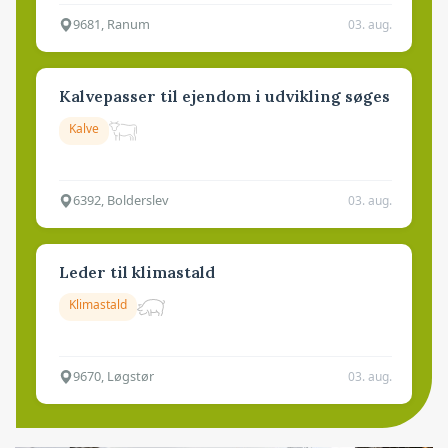
9681, Ranum
03. aug.
Kalvepasser til ejendom i udvikling søges
Kalve
6392, Bolderslev
03. aug.
Leder til klimastald
Klimastald
9670, Løgstør
03. aug.