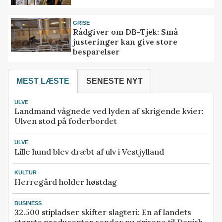
GRISE
Rådgiver om DB-Tjek: Små
justeringer kan give store
besparelser
MEST LÆSTE
SENESTE NYT
ULVE
Landmand vågnede ved lyden af skrigende kvier:
Ulven stod på foderbordet
ULVE
Lille hund blev dræbt af ulv i Vestjylland
KULTUR
Herregård holder høstdag
BUSINESS
32.500 stipladser skifter slagteri: En af landets