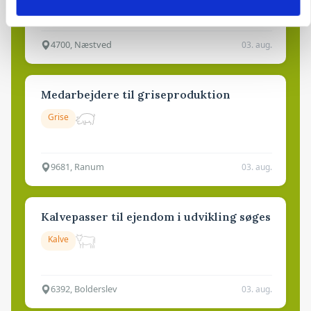
Godstransport
4700, Næstved
03. aug.
Medarbejdere til griseproduktion
Grise
9681, Ranum
03. aug.
Kalvepasser til ejendom i udvikling søges
Kalve
6392, Bolderslev
03. aug.