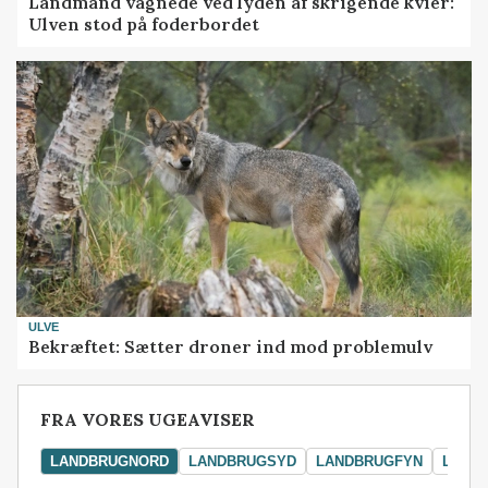
Landmand vågnede ved lyden af skrigende kvier:
Ulven stod på foderbordet
ULVE
Bekræftet: Sætter droner ind mod problemulv
FRA VORES UGEAVISER
LANDBRUGNORD
LANDBRUGSYD
LANDBRUGFYN
LAND