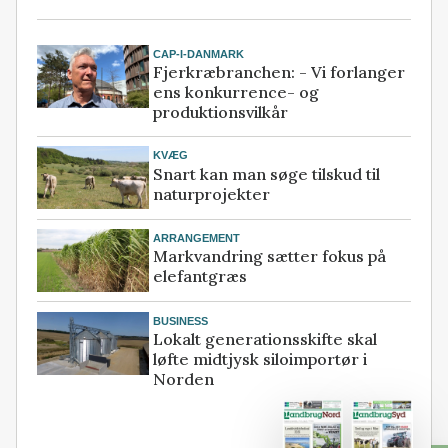
CAP-I-DANMARK
Fjerkræbranchen: - Vi forlanger
ens konkurrence- og
produktionsvilkår
KVÆG
Snart kan man søge tilskud til
naturprojekter
ARRANGEMENT
Markvandring sætter fokus på
elefantgræs
BUSINESS
Lokalt generationsskifte skal
løfte midtjysk siloimportør i
Norden