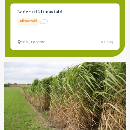
Leder til klimastald
Klimastald
9670, Løgstør
03. aug.