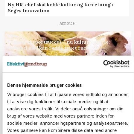
Ny HR-chef skal koble kultur og forretning i
Seges Innovation
Annonce
GRISE
Engang eksportsucces – nu kulturhistorie:
Gammel sæd kan redde truet race
Loading...
Annonce
Denne hjemmeside bruger cookies
Jobs
Vi bruger cookies til at tilpasse vores indhold og annoncer,
til at vise dig funktioner til sociale medier og til at
i samarbejde med
analysere vores trafik. Vi deler også oplysninger om din
brug af vores website med vores partnere inden for
72
ledige stillinger
sociale medier, annonceringspartnere og analysepartnere.
Opret agent
Se alle jobs
Vores partnere kan kombinere disse data med andre