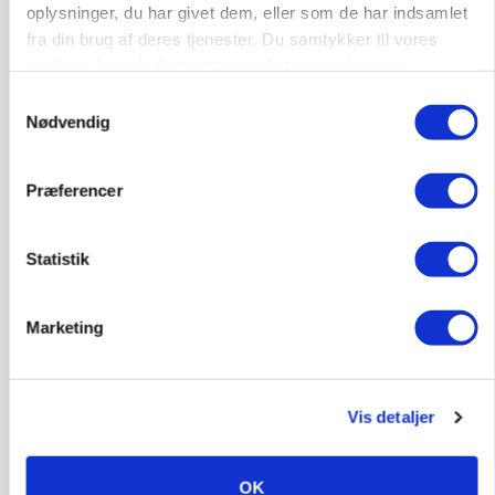
oplysninger, du har givet dem, eller som de har indsamlet
fra din brug af deres tjenester. Du samtykker til vores
Elevplads tilbydes ved Ringkøbing /
cookies, hvis du fortsætter med at anvende vores
Trainee placement Ringkøbing
hjemmeside.
Samtykkevalg
Nødvendig
Grise
6950, Ringkøbing
06. aug.
Præferencer
Rørlægger / håndmand søges til
Statistik
dræn/entreprenørarbejde.
Anlæg
Kloak
Marketing
4690, Haslev
06. aug.
Vis detaljer
Lastbilchauffør søges til Henrik Haves
Maskinstation
OK