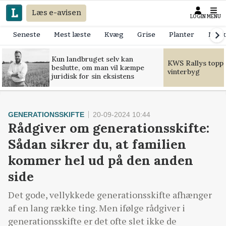
Læs e-avisen
LOGIN
MENU
Seneste
Mest læste
Kvæg
Grise
Planter
Mask
Kun landbruget selv kan
KWS Rallys toppe
beslutte, om man vil kæmpe
vinterbyg
juridisk for sin eksistens
GENERATIONSSKIFTE
20-09-2024 10:44
Rådgiver om generationsskifte:
Sådan sikrer du, at familien
kommer hel ud på den anden
side
Det gode, vellykkede generationsskifte afhænger
af en lang række ting. Men ifølge rådgiver i
generationsskifte er det ofte slet ikke de