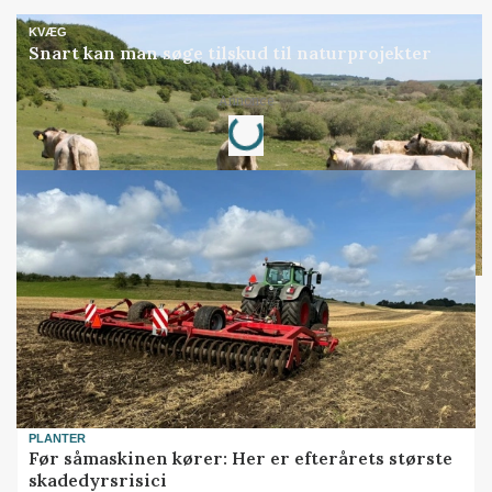
KVÆG
Snart kan man søge tilskud til naturprojekter
Loading...
Annonce
PLANTER
Før såmaskinen kører: Her er efterårets største
skadedyrsrisici