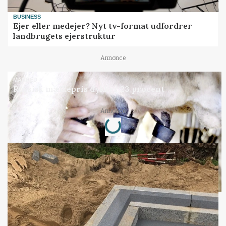
BUSINESS
Ejer eller medejer? Nyt tv-format udfordrer
landbrugets ejerstruktur
Annonce
MARKED
Russisk mælkepris dykker 23 procent
Loading...
Annonce