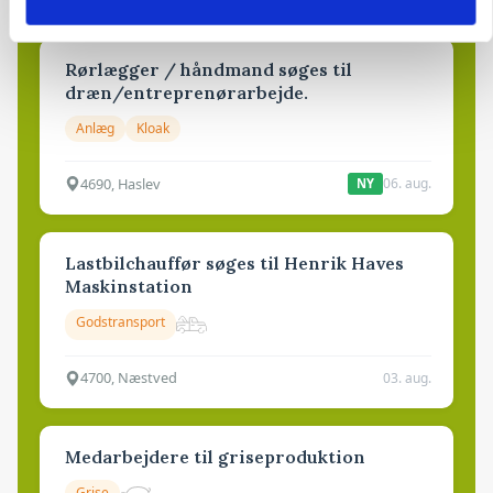
Rørlægger / håndmand søges til
dræn/entreprenørarbejde.
Anlæg
Kloak
4690, Haslev
06. aug.
NY
Lastbilchauffør søges til Henrik Haves
Maskinstation
Godstransport
4700, Næstved
03. aug.
Medarbejdere til griseproduktion
Grise