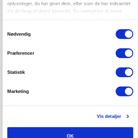
oplysninger, du har givet dem, eller som de har indsamlet
fra din brug af deres tjenester. Du samtykker til vores
Annonce
Loading...
cookies, hvis du fortsætter med at anvende vores
hjemmeside.
Samtykkevalg
Nødvendig
Jobs
Præferencer
i samarbejde med
81
ledige stillinger
Statistik
Opret agent
Se alle jobs
Marketing
Elevplads tilbydes ved Ringkøbing /
Trainee placement Ringkøbing
Vis detaljer
Grise
6950, Ringkøbing
06. aug.
NY
OK