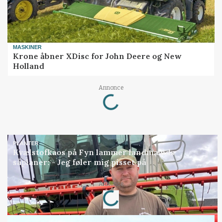
MASKINER
Krone åbner XDisc for John Deere og New
Holland
Loading...
Annonce
PLANTER
Kvælstofkaos på Fyn lammer landmænds
såplaner: - Jeg føler mig pisset på
Loading...
Annonce