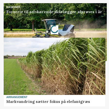
MASKINER
Forserie til selvkørende skårlægger afprøves i år
Loading...
Annonce
ARRANGEMENT
Markvandring sætter fokus på elefantgræs