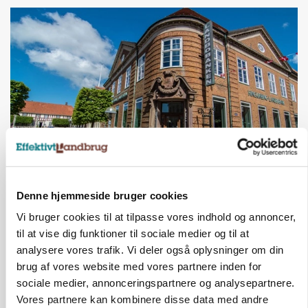
BUSINESS
Lave grisepriser og nye regler øger landbobanks
Denne hjemmeside bruger cookies
forsigtighed
Vi bruger cookies til at tilpasse vores indhold og annoncer,
Annonce
til at vise dig funktioner til sociale medier og til at
analysere vores trafik. Vi deler også oplysninger om din
BUSINESS
brug af vores website med vores partnere inden for
Efter lån på 182 millioner: Sindal Biogas vil
sociale medier, annonceringspartnere og analysepartnere.
fordoble produktionen og behandle 800.000 ton
Vores partnere kan kombinere disse data med andre
biomasse