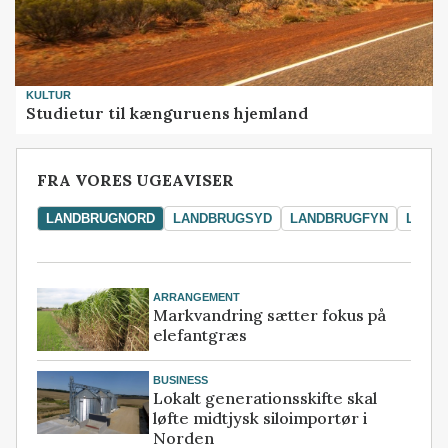
KULTUR
Studietur til kænguruens hjemland
FRA VORES UGEAVISER
LANDBRUGNORD
LANDBRUGSYD
LANDBRUGFYN
LAND
ARRANGEMENT
Markvandring sætter fokus på
elefantgræs
BUSINESS
Lokalt generationsskifte skal
løfte midtjysk siloimportør i
Norden