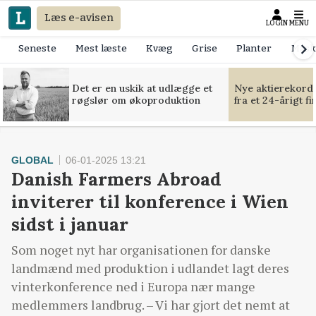
Læs e-avisen
LOGIN
MENU
Seneste
Mest læste
Kvæg
Grise
Planter
Mask
Det er en uskik at udlægge et
Nye aktierekorde
røgslør om økoproduktion
fra et 24-årigt f
GLOBAL
06-01-2025 13:21
Danish Farmers Abroad
inviterer til konference i Wien
sidst i januar
Som noget nyt har organisationen for danske
landmænd med produktion i udlandet lagt deres
vinterkonference ned i Europa nær mange
medlemmers landbrug. – Vi har gjort det nemt at