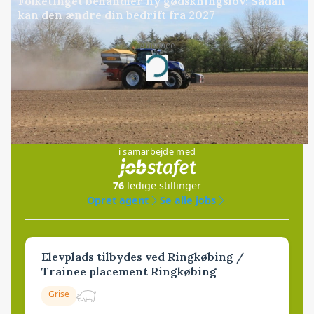
Folketinget behandler ny gødskningslov: Sådan
kan den ændre din bedrift fra 2027
Annonce
Loading...
Jobs
i samarbejde med
76
ledige stillinger
Opret agent
Se alle jobs
Elevplads tilbydes ved Ringkøbing /
Trainee placement Ringkøbing
Grise