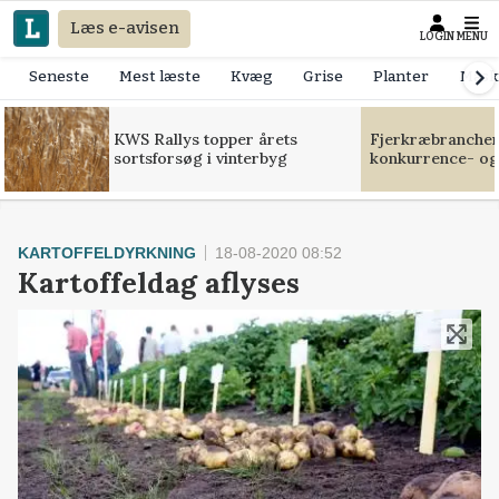
Læs e-avisen
LOGIN
MENU
Seneste
Mest læste
Kvæg
Grise
Planter
Mask
KWS Rallys topper årets
Fjerkræbranchen:
sortsforsøg i vinterbyg
konkurrence- og
KARTOFFELDYRKNING
18-08-2020 08:52
Kartoffeldag aflyses