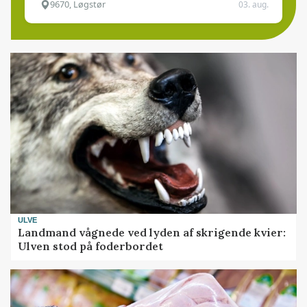
9670, Løgstør
03. aug.
ULVE
Landmand vågnede ved lyden af skrigende kvier:
Ulven stod på foderbordet