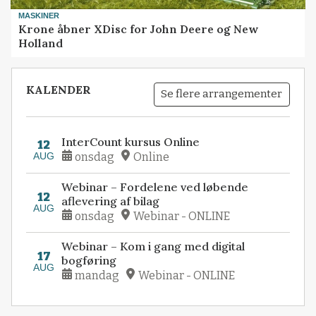
MASKINER
Krone åbner XDisc for John Deere og New
Holland
KALENDER
Se flere arrangementer
InterCount kursus Online
12
AUG
onsdag
Online
Webinar – Fordelene ved løbende
12
aflevering af bilag
AUG
onsdag
Webinar - ONLINE
Webinar – Kom i gang med digital
17
bogføring
AUG
mandag
Webinar - ONLINE