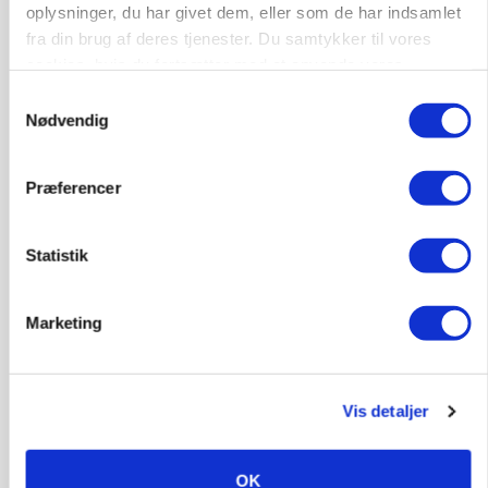
oplysninger, du har givet dem, eller som de har indsamlet
Annonce
fra din brug af deres tjenester. Du samtykker til vores
cookies, hvis du fortsætter med at anvende vores
KVÆG
Snart kan man søge tilskud til naturprojekter
hjemmeside.
Samtykkevalg
Nødvendig
Annonce
Loading...
Præferencer
Statistik
Marketing
Vis detaljer
PLANTER
OK
Før såmaskinen kører: Her er efterårets største