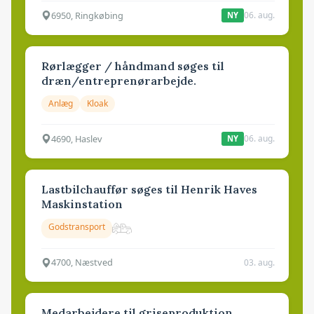
6950, Ringkøbing
06. aug.
NY
Rørlægger / håndmand søges til
dræn/entreprenørarbejde.
Anlæg
Kloak
4690, Haslev
06. aug.
NY
Lastbilchauffør søges til Henrik Haves
Maskinstation
Godstransport
4700, Næstved
03. aug.
Medarbejdere til griseproduktion