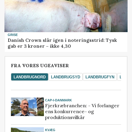
GRISE
Danish Crown slår igen i noteringsstrid: Tysk
gab er 3 kroner – ikke 4,30
FRA VORES UGEAVISER
LANDBRUGNORD
LANDBRUGSYD
LANDBRUGFYN
LAND
CAP-I-DANMARK
Fjerkræbranchen: - Vi forlanger
ens konkurrence- og
produktionsvilkår
KVÆG