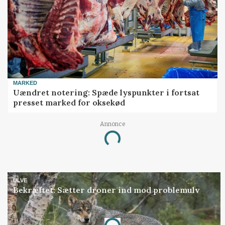
MARKED
Uændret notering: Spæde lyspunkter i fortsat
presset marked for oksekød
Annonce
Loading...
ULVE
Bekræftet: Sætter droner ind mod problemulv
Annonce