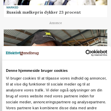
MARKED
Russisk mælkepris dykker 23 procent
Annonce
Denne hjemmeside bruger cookies
Vi bruger cookies til at tilpasse vores indhold og annoncer,
til at vise dig funktioner til sociale medier og til at
analysere vores trafik. Vi deler også oplysninger om din
POLITIK
»Nu stopper I«: Landbrugsdebattør og
brug af vores website med vores partnere inden for
protestgruppe vil demonstrere mod ny
sociale medier, annonceringspartnere og analysepartnere.
gødskningslov
Vores partnere kan kombinere disse data med andre