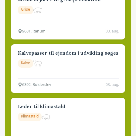
Grise
9681, Ranum
03. aug.
Kalvepasser til ejendom i udvikling søges
Kalve
6392, Bolderslev
03. aug.
Leder til klimastald
Klimastald