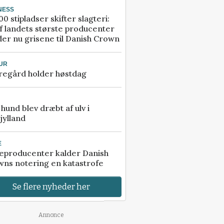
NESS
00 stipladser skifter slagteri:
f landets største producenter
er nu grisene til Danish Crown
UR
regård holder høstdag
e hund blev dræbt af ulv i
jylland
E
eproducenter kalder Danish
ns notering en katastrofe
Se flere nyheder her
Annonce