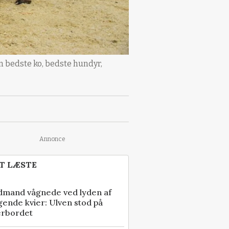
 bedste ko, bedste hundyr,
Annonce
T LÆSTE
dmand vågnede ved lyden af
gende kvier: Ulven stod på
erbordet