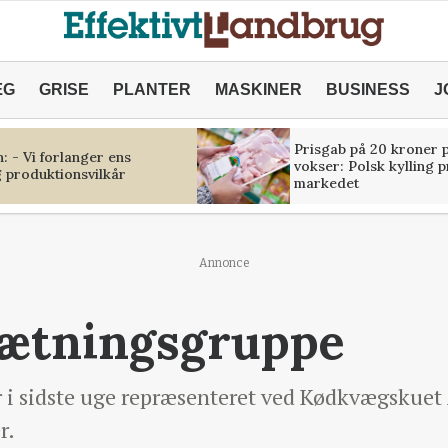
ÆG
GRISE
PLANTER
MASKINER
BUSINESS
J
Prisgab på 20 kroner p
 - Vi forlanger ens
vokser: Polsk kylling 
 produktionsvilkår
markedet
Annonce
sætningsgruppe
r i sidste uge repræsenteret ved Kødkvægskuet
r.