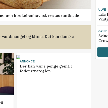
ULVE
Lille
menuen hos københavnsk restaurantkæde
Vestj
GRISE
Svin
 vandmangel og klima: Det kan danske
Crow
ANNONCE
Der kan være penge gemt, i
foderstrategien
og
n