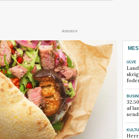
Annonce
MES
ULVE
Land
skrig
fode
BUSIN
32.50
af la
sende
KULT
Herr