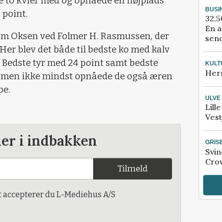
de to kvier med og opnåede en fløjplads
BUSI
 point.
32.5
En a
am Oksen ved Folmer H. Rasmussen, der
send
Her blev det både til bedste ko med kalv
 Bedste tyr med 24 point samt bedste
KULT
Her
e men ikke mindst opnåede de også æren
pe.
ULVE
Lill
Vest
der i indbakken
GRIS
Svin
Crow
Tilmeld
t accepterer du L-Mediehus A/S