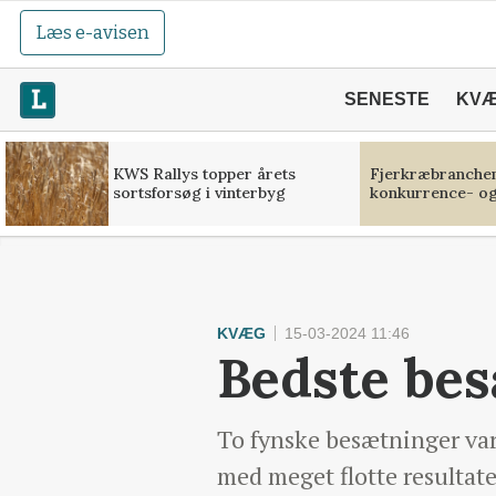
Læs e-avisen
SENESTE
KV
KWS Rallys topper årets
Fjerkræbranchen:
sortsforsøg i vinterbyg
konkurrence- og
KVÆG
15-03-2024 11:46
Bedste be
To fynske besætninger va
med meget flotte resultate