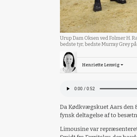
Urup Dam Oksen ved Folmer H. Ra
bedste tyr, bedste Murray Grey p
Henriette Lemvig
Da Kødkvægskuet Aars den 8. 
fynsk deltagelse af to besætn
Limousine var repræsenteret