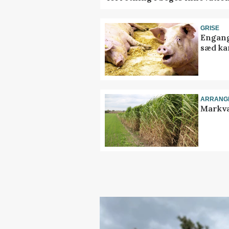
GRISE
Engang
sæd ka
ARRANG
Markva