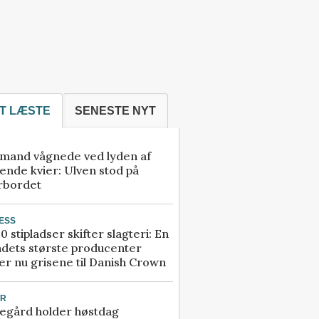
T LÆSTE
SENESTE NYT
mand vågnede ved lyden af
ende kvier: Ulven stod på
rbordet
ESS
0 stipladser skifter slagteri: En
ndets største producenter
r nu grisene til Danish Crown
UR
egård holder høstdag