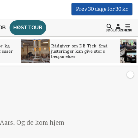
Prøv 30 dage for 30 kr.
OB
HØST-TOUR
SØG
LOGIN
MENU
r. kg
Rådgiver om DB-Tjek: Små
presser
justeringer kan give store
besparelser
 Aars. Og de kom hjem