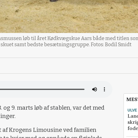
smussen løb til året Kødkvægskue Aars både med titlen som
å skuet samt bedste besætningsgruppe. Fotos: Bodil Smidt
MES
og 9. marts løb af stablen, var det med
ULVE
Lan
inger.
skri
fod
 af Krogens Limousine ved familien