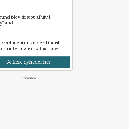
 hund blev dræbt af ulv i
ylland
eproducenter kalder Danish
ns notering en katastrofe
Se flere nyheder her
Annonce