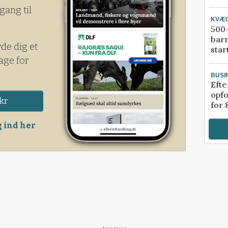
gang til
KVÆ
500-
bar
yde dig et
star
age for
BUSI
Efte
opfo
kr
for 
 ind her