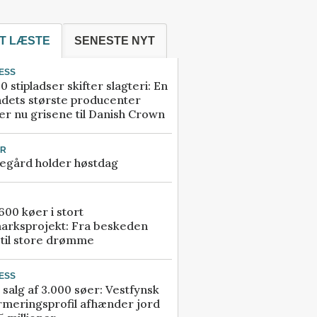
T LÆSTE
SENESTE NYT
ESS
0 stipladser skifter slagteri: En
ndets største producenter
r nu grisene til Danish Crown
UR
egård holder høstdag
00 køer i stort
arksprojekt: Fra beskeden
 til store drømme
ESS
 salg af 3.000 søer: Vestfynsk
rmeringsprofil afhænder jord