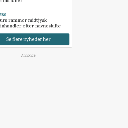
5 millioner
ESS
urs rammer midtjysk
inhandler efter navneskifte
Se flere nyheder her
Annonce