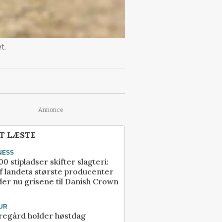
t.
Annonce
T LÆSTE
NESS
00 stipladser skifter slagteri:
f landets største producenter
er nu grisene til Danish Crown
UR
regård holder høstdag