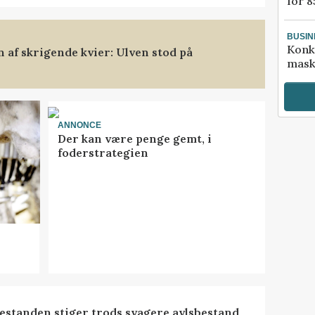
for 8
BUSIN
Konk
af skrigende kvier: Ulven stod på
mask
ANNONCE
Der kan være penge gemt, i
foderstrategien
estanden stiger trods svagere avlsbestand