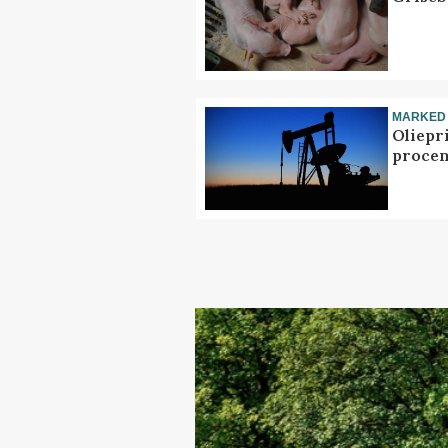
MARKED
Oliepr
procen