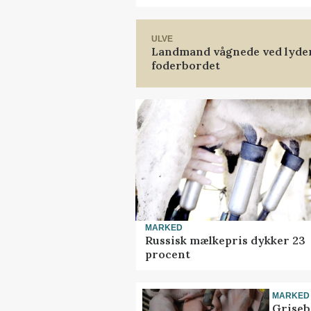
ULVE
Landmand vågnede ved lyden 
foderbordet
MARKED
Russisk mælkepris dykker 23
procent
MARKED
Griseb