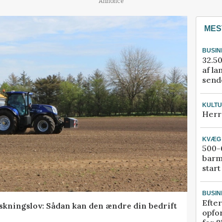
Annonce
MES
BUSIN
32.50
af la
sende
KULT
Herr
KVÆG
500-6
barm
start
BUSIN
Efter
skningslov: Sådan kan den ændre din bedrift
opfo