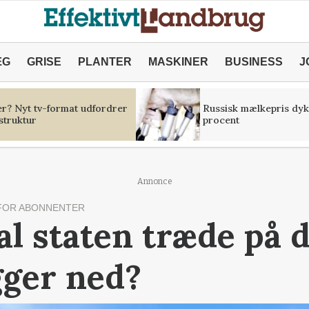
ÆG
GRISE
PLANTER
MASKINER
BUSINESS
J
er? Nyt tv-format udfordrer
Russisk mælkepris dyk
struktur
procent
Annonce
FOR ABONNENTER
al staten træde på
gger ned?