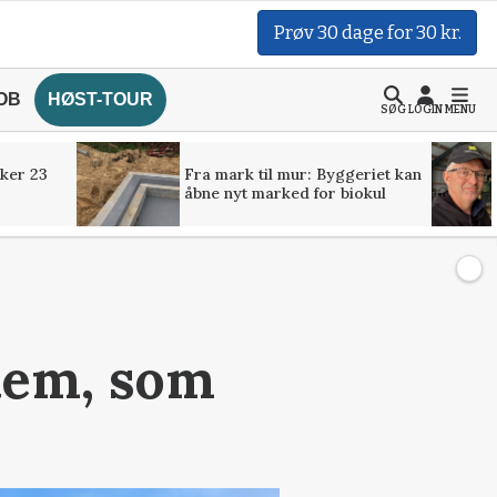
Prøv 30 dage for 30 kr.
OB
HØST-TOUR
SØG
LOGIN
MENU
ker 23
Fra mark til mur: Byggeriet kan
åbne nyt marked for biokul
 dem, som