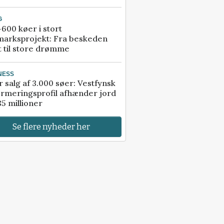
G
600 køer i stort
marksprojekt: Fra beskeden
t til store drømme
NESS
r salg af 3.000 søer: Vestfynsk
rmeringsprofil afhænder jord
85 millioner
Se flere nyheder her