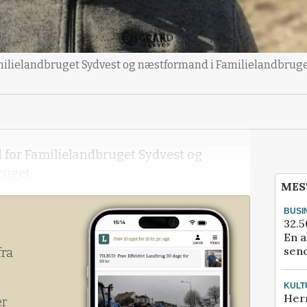
milielandbruget Sydvest og næstformand i Familielandbruge
 for Familielandbruget Sydvest og
ruget
MES
BUSI
32.5
En a
send
fra
KULT
Her
er