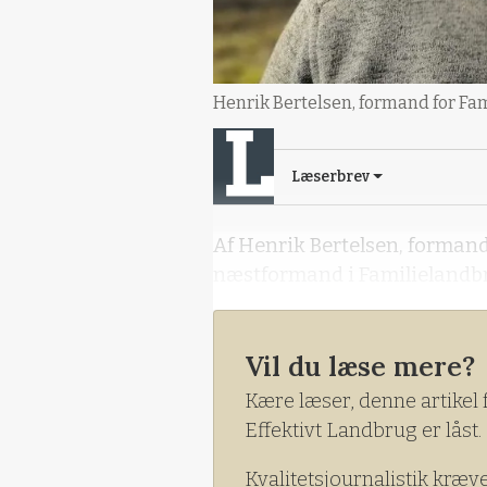
Henrik Bertelsen, formand for Fa
Læserbrev
Af Henrik Bertelsen, formand
næstformand i Familielandb
Vil du læse mere?
Kære læser, denne artikel 
Effektivt Landbrug er låst.
Kvalitetsjournalistik kræv