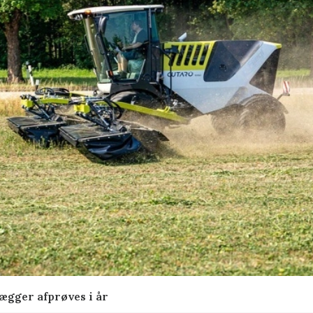
lægger afprøves i år