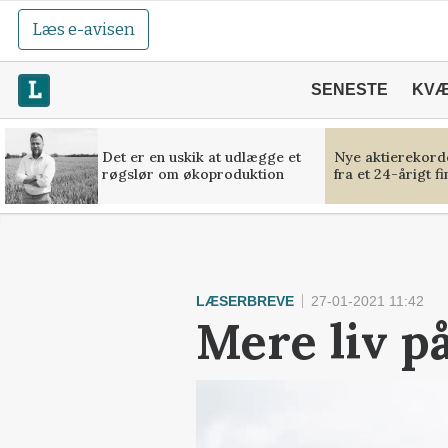
Læs e-avisen
SENESTE
KV
Det er en uskik at udlægge et
Nye aktierekorde
røgslør om økoproduktion
fra et 24-årigt f
LÆSERBREVE
27-01-2021 11:42
Mere liv på