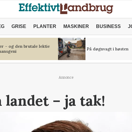
ÆG
GRISE
PLANTER
MASKINER
BUSINESS
J
r – og den brutale lektie
På døgnvagt i høsten
inansgeni
Annonce
 landet – ja tak!