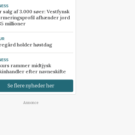
NESS
r salg af 3.000 søer: Vestfynsk
rmeringsprofil afhænder jord
85 millioner
UR
regård holder høstdag
NESS
kurs rammer midtjysk
inhandler efter navneskifte
Se flere nyheder her
Annonce