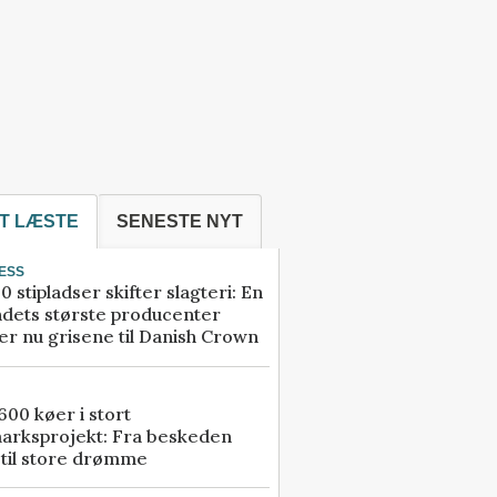
T LÆSTE
SENESTE NYT
ESS
0 stipladser skifter slagteri: En
ndets største producenter
r nu grisene til Danish Crown
00 køer i stort
arksprojekt: Fra beskeden
 til store drømme