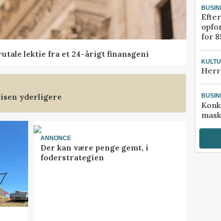
BUSIN
Efter
opfo
for 8
tale lektie fra et 24-årigt finansgeni
KULT
Herr
isen yderligere
BUSIN
Konk
mask
ANNONCE
Der kan være penge gemt, i
foderstrategien