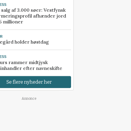
ESS
 salg af 3.000 søer: Vestfynsk
rmeringsprofil afhænder jord
5 millioner
UR
egård holder høstdag
ESS
urs rammer midtjysk
inhandler efter navneskifte
Se flere nyheder her
Annonce