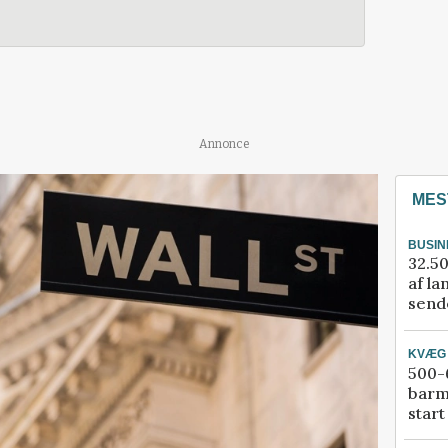
Annonce
MES
BUSIN
32.50
af la
sende
KVÆG
500-6
barm
start