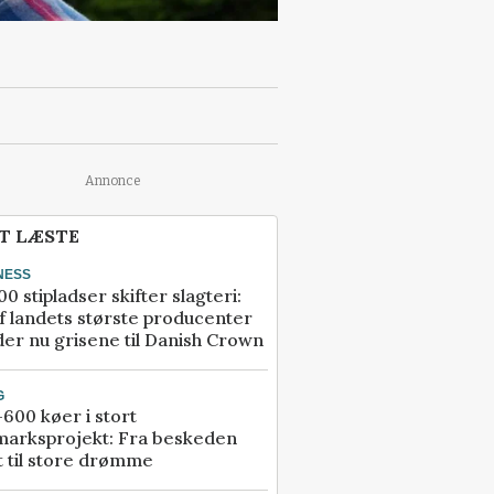
Annonce
T LÆSTE
NESS
00 stipladser skifter slagteri:
f landets største producenter
er nu grisene til Danish Crown
G
600 køer i stort
marksprojekt: Fra beskeden
t til store drømme