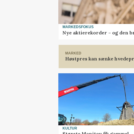
MARKEDSFOKUS
Nye aktierekorder – og den bru
MARKED
Høstpres kan sænke hvedepr
KULTUR
Største Manitou fik gammel