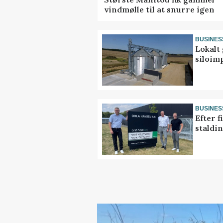
vindmølle til at snurre igen
BUSINES
Lokalt 
siloim
BUSINES
Efter f
staldi