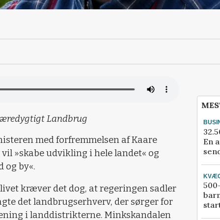
MES
Bæredygtigt Landbrug
BUSI
32.5
ministeren med forfremmelsen af Kaare
En a
send
vil »skabe udvikling i hele landet« og
 og by«.
KVÆ
500-
 livet kræver det dog, at regeringen sadler
bar
agte det landbrugserhverv, der sørger for
star
ening i landdistrikterne. Minkskandalen