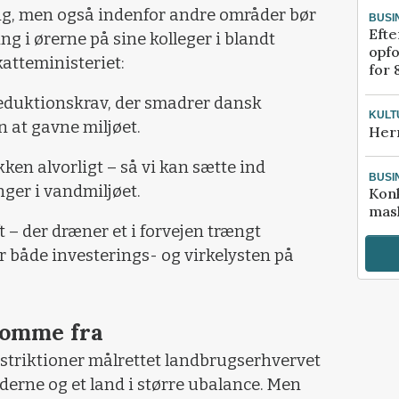
r sig, men også indenfor andre områder bør
BUSI
Efte
g i ørerne på sine kolleger i blandt
opfo
katteministeriet:
for 
reduktionskrav, der smadrer dansk
KULT
 at gavne miljøet.
Her
en alvorligt – så vi kan sætte ind
BUSI
nger i vandmiljøet.
Kon
mask
 – der dræner et i forvejen trængt
 både investerings- og virkelysten på
komme fra
restriktioner målrettet landbrugserhvervet
derne og et land i større ubalance. Men