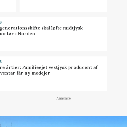
S
generationsskifte skal løfte midtjysk
portør i Norden
S
ire årtier: Familieejet vestjysk producent af
nventar får ny medejer
Annonce