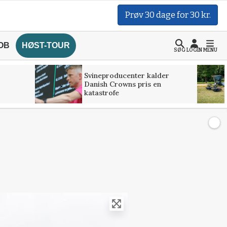
Prøv 30 dage for 30 kr.
OB
HØST-TOUR
SØG
LOGIN
MENU
Svineproducenter kalder
Danish Crowns pris en
katastrofe