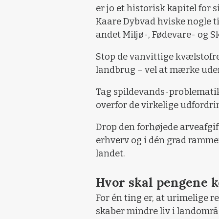
er jo et historisk kapitel fo
Kaare Dybvad hviske nogle tin
andet Miljø-, Fødevare- og S
Stop de vanvittige kvælstof
landbrug – vel at mærke uden
Tag spildevands-problematikk
overfor de virkelige udfordri
Drop den forhøjede arveafgift
erhverv og i dén grad rammer
landet.
Hvor skal pengene 
For én ting er, at urimelige 
skaber mindre liv i landområ