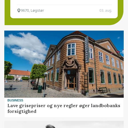
9670, Løgstør
03. aug.
BUSINESS
Lave grisepriser og nye regler øger landbobanks
forsigtighed