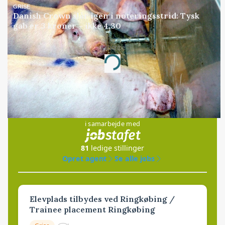
GRISE
Danish Crown slår igen i noteringsstrid: Tysk
gab er 3 kroner – ikke 4,30
Annonce
Loading...
Jobs
i samarbejde med
81
ledige stillinger
Opret agent
Se alle jobs
Elevplads tilbydes ved Ringkøbing /
Trainee placement Ringkøbing