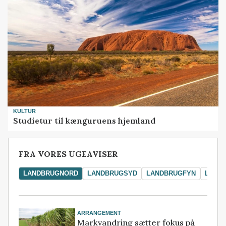
KULTUR
Studietur til kænguruens hjemland
FRA VORES UGEAVISER
LANDBRUGNORD
LANDBRUGSYD
LANDBRUGFYN
LAND
ARRANGEMENT
Markvandring sætter fokus på