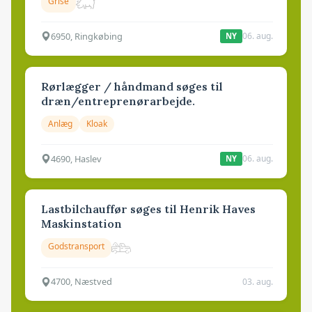
Grise
6950, Ringkøbing
06. aug.
NY
Rørlægger / håndmand søges til
dræn/entreprenørarbejde.
Anlæg
Kloak
4690, Haslev
06. aug.
NY
Lastbilchauffør søges til Henrik Haves
Maskinstation
Godstransport
4700, Næstved
03. aug.