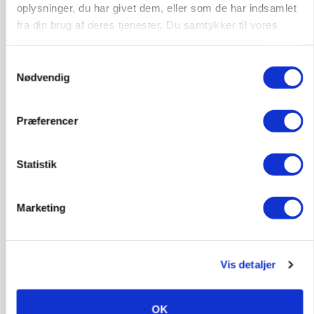
Annonce
oplysninger, du har givet dem, eller som de har indsamlet
fra din brug af deres tjenester. Du samtykker til vores
ARRANGEMENT
cookies, hvis du fortsætter med at anvende vores
Markvandring sætter fokus på elefantgræs
hjemmeside.
Samtykkevalg
Loading...
Nødvendig
Annonce
Præferencer
Statistik
Marketing
Vis detaljer
MARKED
Grisenoteringen står stille
OK