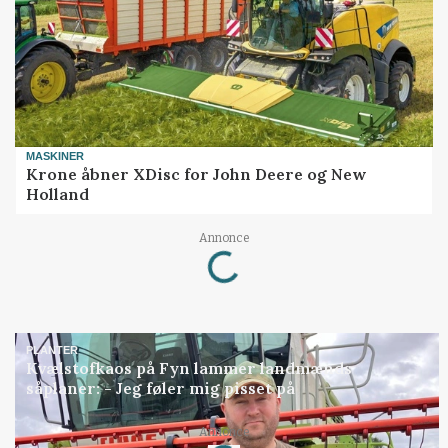
MASKINER
Krone åbner XDisc for John Deere og New
Holland
Loading...
Annonce
PLANTER
Kvælstofkaos på Fyn lammer landmænds
såplaner: - Jeg føler mig pisset på
Loading...
Annonce