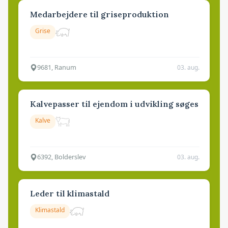
Medarbejdere til griseproduktion
Grise
9681, Ranum
03. aug.
Kalvepasser til ejendom i udvikling søges
Kalve
6392, Bolderslev
03. aug.
Leder til klimastald
Klimastald