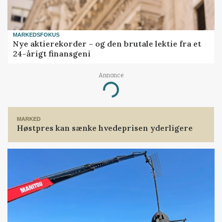
MARKEDSFOKUS
Nye aktierekorder – og den brutale lektie fra et
24-årigt finansgeni
Annonce
Loading...
MARKED
Høstpres kan sænke hvedeprisen yderligere