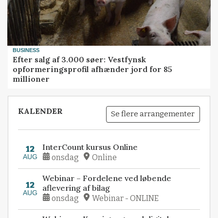
BUSINESS
Efter salg af 3.000 søer: Vestfynsk
opformeringsprofil afhænder jord for 85
millioner
KALENDER
Se flere arrangementer
InterCount kursus Online
12
AUG
onsdag
Online
Webinar – Fordelene ved løbende
12
aflevering af bilag
AUG
onsdag
Webinar - ONLINE