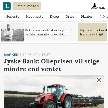
Læs e-avisen
LOGIN
MENU
Seneste
Mest læste
Kvæg
Grise
Planter
Mask
Det er en uskik at udlægge et
Nye aktierekorde
røgslør om økoproduktion
fra et 24-årigt f
MARKED
12-08-2024 17:37
Jyske Bank: Olieprisen vil stige
mindre end ventet