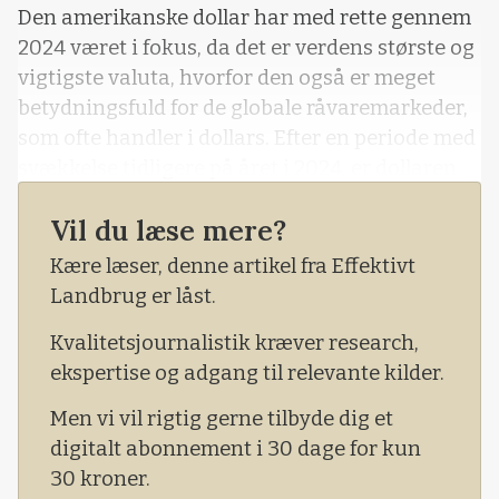
Den amerikanske dollar har med rette gennem
2024 været i fokus, da det er verdens største og
vigtigste valuta, hvorfor den også er meget
betydningsfuld for de globale råvaremarkeder,
som ofte handler i dollars. Efter en periode med
svækkelse tidligere på året i 2024, er dollaren
de seneste måneder blevet styrket markant.
Vil du læse mere?
Kære læser, denne artikel fra Effektivt
Landbrug er låst.
Kvalitetsjournalistik kræver research,
ekspertise og adgang til relevante kilder.
Men vi vil rigtig gerne tilbyde dig et
digitalt abonnement i 30 dage for kun
30 kroner.