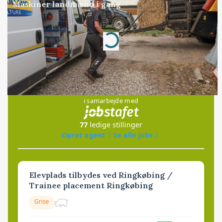
Maskiner landmænd i gang
Annonce
Loading...
Jobs
i samarbejde med
77
ledige stillinger
Opret agent
Se alle jobs
Elevplads tilbydes ved Ringkøbing /
Trainee placement Ringkøbing
Grise