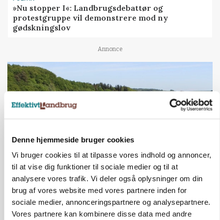
»Nu stopper I«: Landbrugsdebattør og
protestgruppe vil demonstrere mod ny
gødskningslov
Annonce
Denne hjemmeside bruger cookies
Vi bruger cookies til at tilpasse vores indhold og annoncer,
til at vise dig funktioner til sociale medier og til at
analysere vores trafik. Vi deler også oplysninger om din
KVÆG
Snart kan man søge tilskud til naturprojekter
brug af vores website med vores partnere inden for
sociale medier, annonceringspartnere og analysepartnere.
Annonce
Vores partnere kan kombinere disse data med andre