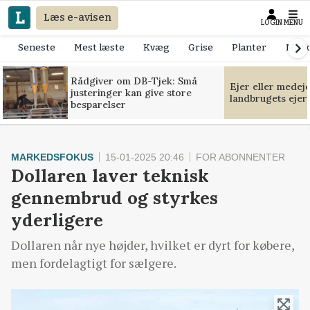
Læs e-avisen
LOGIN
MENU
Seneste
Mest læste
Kvæg
Grise
Planter
Mask
Rådgiver om DB-Tjek: Små
Ejer eller medej
justeringer kan give store
landbrugets ejer
besparelser
MARKEDSFOKUS
15-01-2025 20:46
FOR ABONNENTER
Dollaren laver teknisk
gennembrud og styrkes
yderligere
Dollaren når nye højder, hvilket er dyrt for købere,
men fordelagtigt for sælgere.