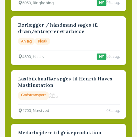
6950, Ringkøbing
06. aug.
NY
Rørlægger / håndmand søges til
dræn/entreprenørarbejde.
Anlæg
Kloak
4690, Haslev
06. aug.
NY
Lastbilchauffør søges til Henrik Haves
Maskinstation
Godstransport
4700, Næstved
03. aug.
Medarbejdere til griseproduktion