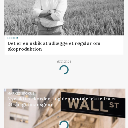
LEDER
Det er en uskik at udlægge et røgslør om
økoproduktion
Annonce
Loading...
MARKEDSFOKUS
Nye aktierekorder – og den brutale lektie fra et
24-årigt finansgeni
Annonce