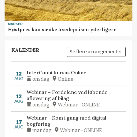
MARKED
Høstpres kan sænke hvedeprisen yderligere
KALENDER
Se flere arrangementer
InterCount kursus Online
12
AUG
onsdag
Online
Webinar – Fordelene ved løbende
12
aflevering af bilag
AUG
onsdag
Webinar - ONLINE
Webinar – Kom i gang med digital
17
bogføring
AUG
mandag
Webinar - ONLINE