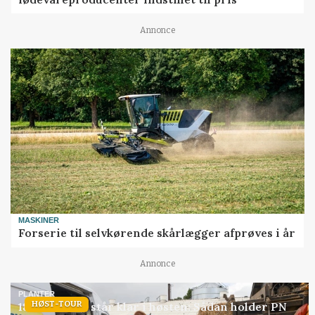
Annonce
MASKINER
Forserie til selvkørende skårlægger afprøves i år
Annonce
PLANTER
HØST-TOUR
18 montører står klar i høsten: Sådan holder PN