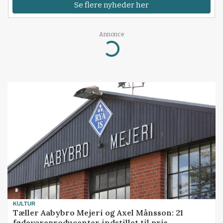
Se flere nyheder her
Annonce
Loading...
KULTUR
Tæller Aabybro Mejeri og Axel Månsson: 21
fødevareproducenter indstillet til pris