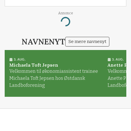
Annonce
Loading...
NAVNENYT
Se mere navnenyt
3. AUG.
3. AUG.
Michaela Toft Jepsen
Anette Pl
Velkommen til økonomiassistent trainee
Velkommen 
Michaela Toft Jepsen hos Østdansk
Anette Pl
Landboforening
Landbofor