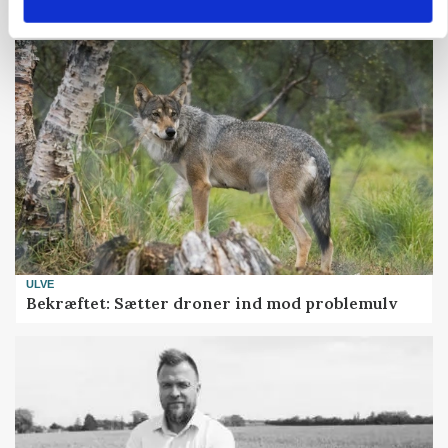
presset marked for oksekød
ULVE
Bekræftet: Sætter droner ind mod problemulv