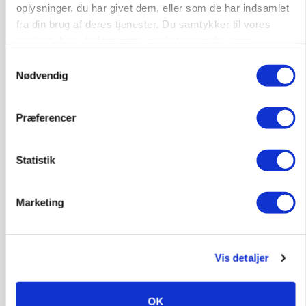
oplysninger, du har givet dem, eller som de har indsamlet
PLANTER
fra din brug af deres tjenester. Du samtykker til vores
Før såmaskinen kører: Her er efterårets største
cookies, hvis du fortsætter med at anvende vores
skadedyrsrisici
hjemmeside.
Samtykkevalg
Nødvendig
Annonce
Loading...
Præferencer
Statistik
Marketing
Vis detaljer
MARKED
Uændret notering: Spæde lyspunkter i fortsat
OK