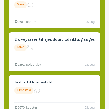
Grise
9681, Ranum
03. aug.
Kalvepasser til ejendom i udvikling søges
Kalve
6392, Bolderslev
03. aug.
Leder til klimastald
Klimastald
9670, Løgstør
03. aug.