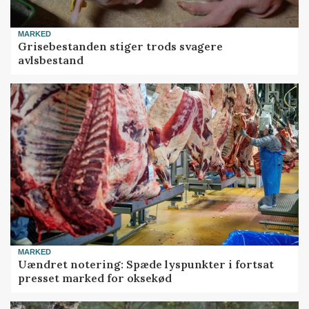
MARKED
Grisebestanden stiger trods svagere
avlsbestand
MARKED
Uændret notering: Spæde lyspunkter i fortsat
presset marked for oksekød