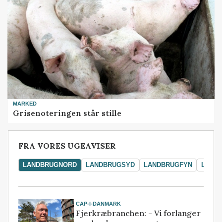
MARKED
Grisenoteringen står stille
FRA VORES UGEAVISER
LANDBRUGNORD
LANDBRUGSYD
LANDBRUGFYN
LAND
CAP-I-DANMARK
Fjerkræbranchen: - Vi forlanger