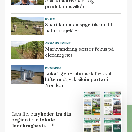
ens konkurrence- og
produktionsvilkår
KVÆG
Snart kan man søge tilskud til
naturprojekter
ARRANGEMENT
Markvandring sætter fokus på
elefantgræs
BUSINESS
Lokalt generationsskifte skal
løfte midtjysk siloimportør i
Norden
Læs flere
nyheder fra din
region
i din
lokale
landbrugsavis