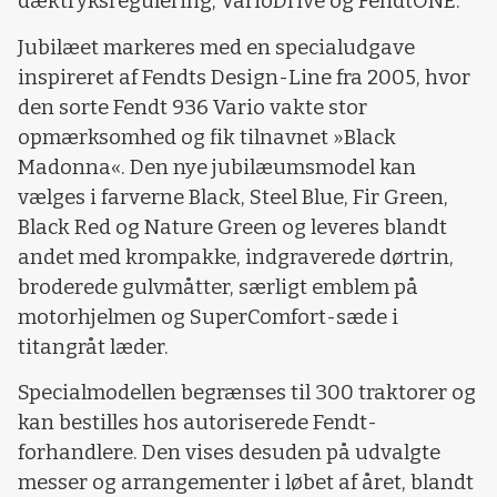
dæktryksregulering, VarioDrive og FendtONE.
Jubilæet markeres med en specialudgave
inspireret af Fendts Design-Line fra 2005, hvor
den sorte Fendt 936 Vario vakte stor
opmærksomhed og fik tilnavnet »Black
Madonna«. Den nye jubilæumsmodel kan
vælges i farverne Black, Steel Blue, Fir Green,
Black Red og Nature Green og leveres blandt
andet med krompakke, indgraverede dørtrin,
broderede gulvmåtter, særligt emblem på
motorhjelmen og SuperComfort-sæde i
titangråt læder.
Specialmodellen begrænses til 300 traktorer og
kan bestilles hos autoriserede Fendt-
forhandlere.
Den vises desuden på udvalgte
messer og arrangementer i løbet af året, blandt