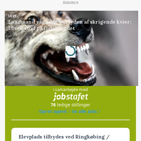
Annonce
ULVE
Landmand vågnede ved lyden af skrigende kvier:
Ulven stod på foderbordet
Loading...
Annonce
Jobs
i samarbejde med
76
ledige stillinger
Opret agent
Se alle jobs
Elevplads tilbydes ved Ringkøbing /