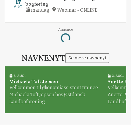
17
bogføring
AUG
mandag
Webinar - ONLINE
Annonce
Loading...
NAVNENYT
Se mere navnenyt
3. AUG.
3. AUG.
Michaela Toft Jepsen
Anette Pl
Velkommen til økonomiassistent trainee
Velkommen 
Michaela Toft Jepsen hos Østdansk
Anette Pl
Landboforening
Landbofor