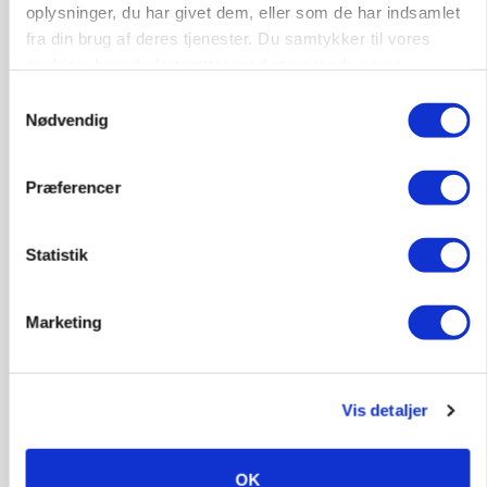
oplysninger, du har givet dem, eller som de har indsamlet
fra din brug af deres tjenester. Du samtykker til vores
cookies, hvis du fortsætter med at anvende vores
POLITIK
hjemmeside.
Samtykkevalg
»Nu stopper I«: Landbrugsdebattør og
Nødvendig
protestgruppe vil demonstrere mod ny
gødskningslov
Præferencer
Annonce
Statistik
Marketing
Vis detaljer
OK