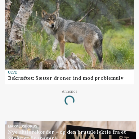
ULVE
Bekræftet: Sætter droner ind mod problemulv
Annonce
Loading...
MARKEDSFOKUS
Nye aktierekorder – og den brutale lektie fra et
24-årigt finansgeni