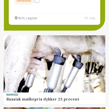
Klimastald
9670, Løgstør
03. aug.
MARKED
Russisk mælkepris dykker 23 procent