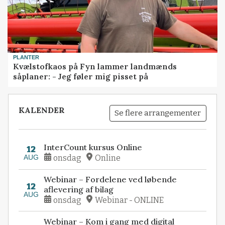
PLANTER
Kvælstofkaos på Fyn lammer landmænds
såplaner: - Jeg føler mig pisset på
KALENDER
Se flere arrangementer
InterCount kursus Online
12
AUG
onsdag
Online
Webinar – Fordelene ved løbende
12
aflevering af bilag
AUG
onsdag
Webinar - ONLINE
Webinar – Kom i gang med digital