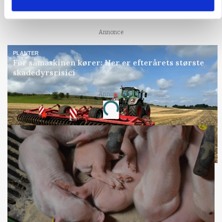
KVÆG
Snart kan man søge tilskud til naturprojekter
Annonce
PLANTER
Før såmaskinen kører: Her er efterårets største
skadedyrsrisici
Annonce
Loading...