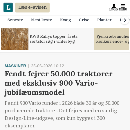
Læs e-avisen
LOGIN
MENU
Seneste
Mest læste
Kvæg
Grise
Planter
Mask
KWS Rallys topper årets
Fjerkræbranchen:
sortsforsøg i vinterbyg
konkurrence- og
MASKINER
25-06-2026 10:12
Fendt fejrer 50.000 traktorer
med eksklusiv 900 Vario-
jubilæumsmodel
Fendt 900 Vario runder i 2026 både 30 år og 50.000
producerede traktorer. Det fejres med en særlig
Design-Line-udgave, som kun bygges i 300
eksemplarer.