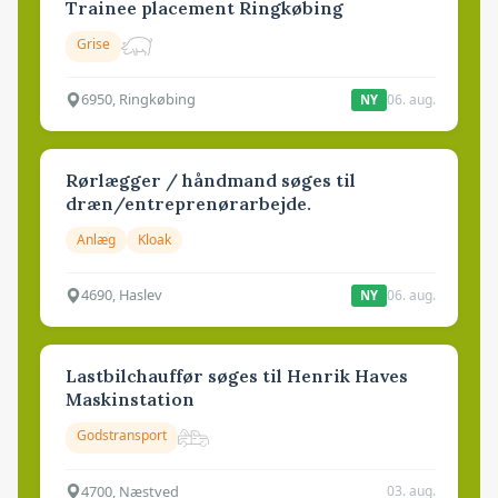
Trainee placement Ringkøbing
Grise
6950, Ringkøbing
06. aug.
NY
Rørlægger / håndmand søges til
dræn/entreprenørarbejde.
Anlæg
Kloak
4690, Haslev
06. aug.
NY
Lastbilchauffør søges til Henrik Haves
Maskinstation
Godstransport
4700, Næstved
03. aug.