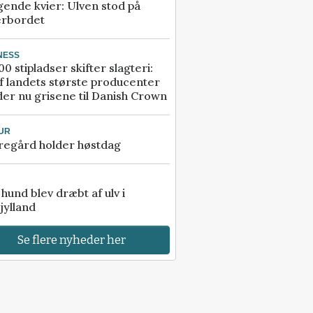
gende kvier: Ulven stod på
erbordet
NESS
00 stipladser skifter slagteri:
f landets største producenter
er nu grisene til Danish Crown
UR
regård holder høstdag
e hund blev dræbt af ulv i
jylland
Se flere nyheder her