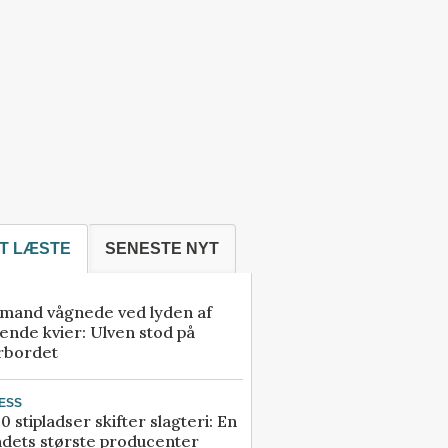
T LÆSTE
SENESTE NYT
mand vågnede ved lyden af
ende kvier: Ulven stod på
rbordet
ESS
0 stipladser skifter slagteri: En
ndets største producenter