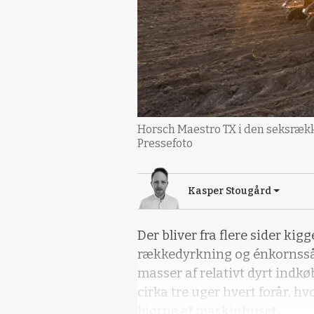
Horsch Maestro TX i den seksrække
Pressefoto
Kasper Stougård
Der bliver fra flere sider kig
rækkedyrkning og énkornssån
masser af relativt dyrt indk
cirka tre uger hvert forår, hvo
hjørne af maskinhuset.