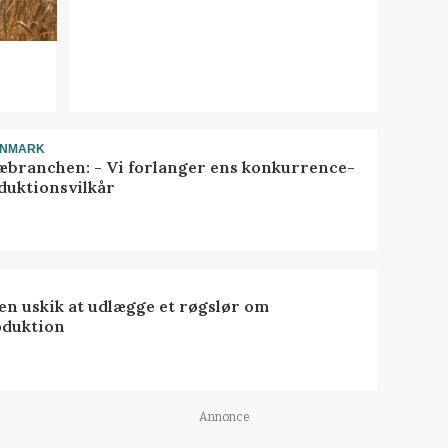
ANMARK
æbranchen: - Vi forlanger ens konkurrence-
duktionsvilkår
 en uskik at udlægge et røgslør om
oduktion
Annonce