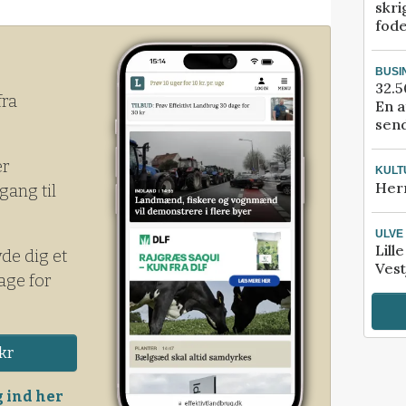
skri
fod
BUSI
32.5
fra
En a
send
er
KULT
Her
gang til
ULVE
Lill
yde dig et
Vest
age for
kr
 ind her