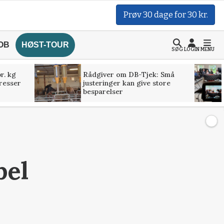
Prøv 30 dage for 30 kr.
OB
HØST-TOUR
SØG
LOGIN
MENU
r. kg
Rådgiver om DB-Tjek: Små
presser
justeringer kan give store
besparelser
bel