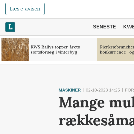
Læs e-avisen
SENESTE
KV
KWS Rallys topper årets
Fjerkræbranchen:
sortsforsøg i vinterbyg
konkurrence- og
MASKINER
02-10-2023 14:25
FOR
Mange mul
rækkesåma