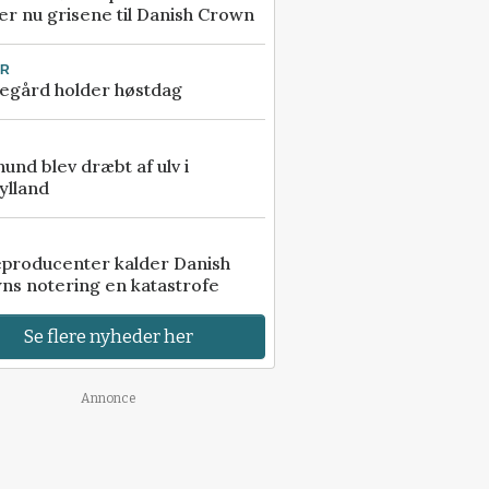
r nu grisene til Danish Crown
UR
egård holder høstdag
 hund blev dræbt af ulv i
ylland
eproducenter kalder Danish
ns notering en katastrofe
Se flere nyheder her
Annonce