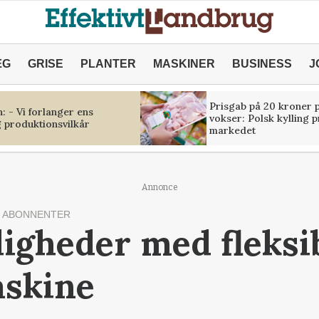
ÆG
GRISE
PLANTER
MASKINER
BUSINESS
J
Prisgab på 20 kroner p
 - Vi forlanger ens
vokser: Polsk kylling 
 produktionsvilkår
markedet
Annonce
 ABONNENTER
igheder med fleksi
skine