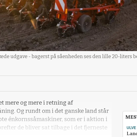
de udgave - bagerst på såenheden ses den lille 20-liters b
get mere og mere i retning af
ing. Og rundt om i det ganske land står
MES
øbte énkornssåmaskiner, som er i aktion i
refter de bliver sat tilbage i det fjerneste
ULVE
Lan