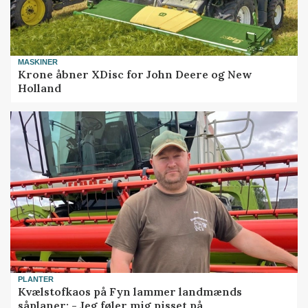
MASKINER
Krone åbner XDisc for John Deere og New
Holland
PLANTER
Kvælstofkaos på Fyn lammer landmænds
såplaner: - Jeg føler mig pisset på