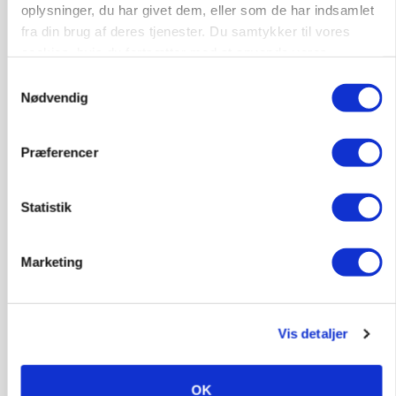
oplysninger, du har givet dem, eller som de har indsamlet
fra din brug af deres tjenester. Du samtykker til vores
cookies, hvis du fortsætter med at anvende vores
hjemmeside.
KVÆG
Samtykkevalg
Snart kan man søge tilskud til naturprojekter
Nødvendig
Annonce
Præferencer
PLANTER
Før såmaskinen kører: Her er efterårets største
skadedyrsrisici
Statistik
Annonce
Loading...
Marketing
Vis detaljer
OK