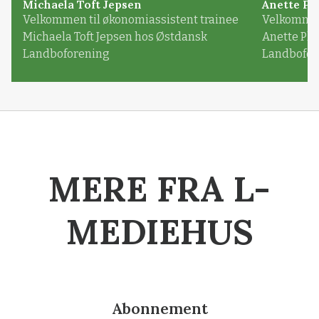
Michaela Toft Jepsen
Anette Pl
Velkommen til økonomiassistent trainee
Velkommen 
Michaela Toft Jepsen hos Østdansk
Anette Pl
Landboforening
Landbofor
MERE FRA L-
MEDIEHUS
Abonnement