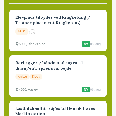
Elevplads tilbydes ved Ringkøbing /
Trainee placement Ringkøbing
Grise
6950, Ringkøbing
06. aug.
NY
Rørlægger / håndmand søges til
dræn/entreprenørarbejde.
Anlæg
Kloak
4690, Haslev
06. aug.
NY
Lastbilchauffør søges til Henrik Haves
Maskinstation