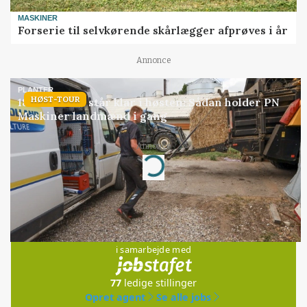
MASKINER
Forserie til selvkørende skårlægger afprøves i år
Annonce
PLANTER
HØST-TOUR
18 montører står klar i høsten: Sådan holder PN
Maskiner landmænd i gang
Annonce
Loading...
Jobs
i samarbejde med
77
ledige stillinger
Opret agent
Se alle jobs