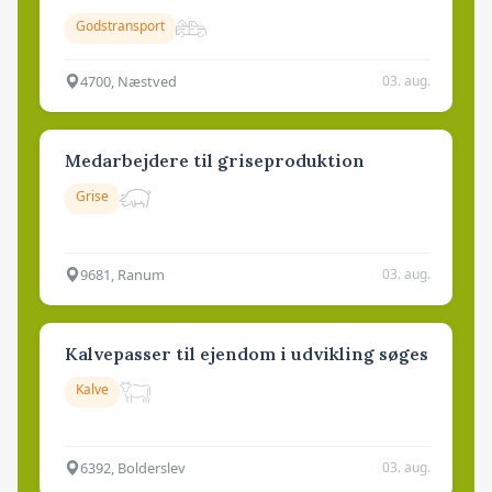
Godstransport
4700, Næstved
03. aug.
Medarbejdere til griseproduktion
Grise
9681, Ranum
03. aug.
Kalvepasser til ejendom i udvikling søges
Kalve
6392, Bolderslev
03. aug.