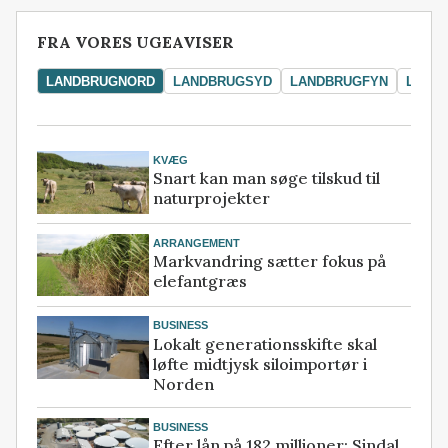
FRA VORES UGEAVISER
LANDBRUGNORD
LANDBRUGSYD
LANDBRUGFYN
LAND
KVÆG
Snart kan man søge tilskud til
naturprojekter
ARRANGEMENT
Markvandring sætter fokus på
elefantgræs
BUSINESS
Lokalt generationsskifte skal
løfte midtjysk siloimportør i
Norden
BUSINESS
Efter lån på 182 millioner: Sindal