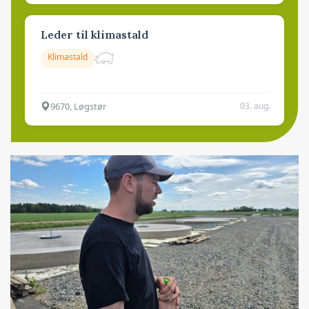
Leder til klimastald
Klimastald
9670, Løgstør
03. aug.