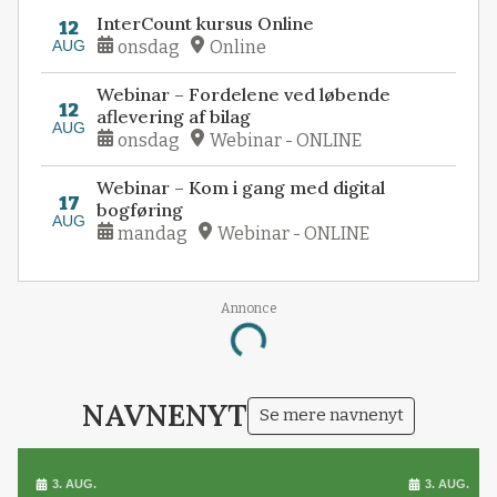
InterCount kursus Online
12
AUG
onsdag
Online
Webinar – Fordelene ved løbende
12
aflevering af bilag
AUG
onsdag
Webinar - ONLINE
Webinar – Kom i gang med digital
17
bogføring
AUG
mandag
Webinar - ONLINE
Annonce
Loading...
NAVNENYT
Se mere navnenyt
3. AUG.
3. AUG.