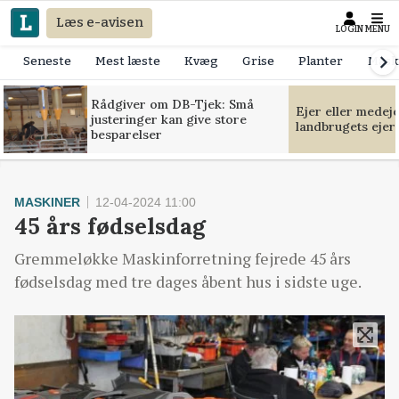
Læs e-avisen
LOGIN
MENU
Seneste
Mest læste
Kvæg
Grise
Planter
Mask
Rådgiver om DB-Tjek: Små
Ejer eller medej
justeringer kan give store
landbrugets ejer
besparelser
MASKINER
12-04-2024 11:00
45 års fødselsdag
Gremmeløkke Maskinforretning fejrede 45 års
fødselsdag med tre dages åbent hus i sidste uge.