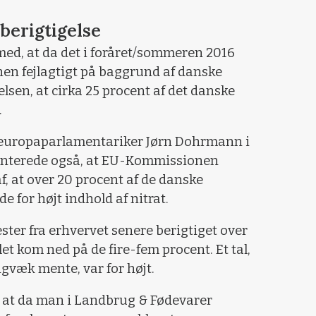
 berigtigelse
d, at da det i foråret/sommeren 2016
n fejlagtigt på baggrund af danske
lsen, at cirka 25 procent af det danske
.
is europaparlamentariker Jørn Dohrmann i
nterede også, at EU-Kommissionen
af, at over 20 procent af de danske
for højt indhold af nitrat.
ester fra erhvervet senere berigtiget over
t kom ned på de fire-fem procent. Et tal,
igvæk mente, var for højt.
r, at da man i Landbrug & Fødevarer