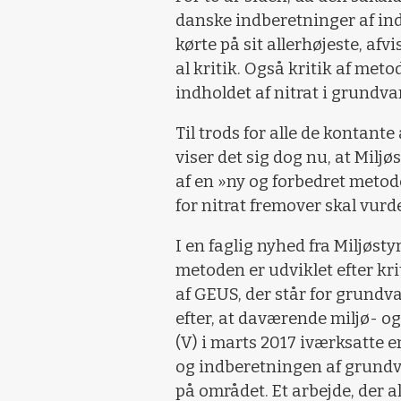
danske indberetninger af indh
kørte på sit allerhøjeste, af
al kritik. Også kritik af met
indholdet af nitrat i grund
Til trods for alle de kontante
viser det sig dog nu, at Miljø
af en »ny og forbedret meto
for nitrat fremover skal vurd
I en faglig nyhed fra Miljøstyr
metoden er udviklet efter kri
af GEUS, der står for grundv
efter, at daværende miljø- 
(V) i marts 2017 iværksatte
og indberetningen af grundva
på området. Et arbejde, der al