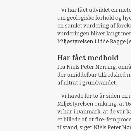
- Vi har fået udviklet en met
om geologiske forhold og hyd
en samlet vurdering af foreko
vurderingen bliver langt mer
Miljøstyrelsen Lidde Bagge J
Har fået medhold
Fra Niels Peter Nørring, omr
der umiddelbar tilfredshed m
af nitrat i grundvandet.
- Vi havde for to år siden e
Miljøstyrelsen omkring, at 
vi har i Danmark, at de var k
et billede af, at fire-fem pr
tilstand, siger Niels Peter Nø