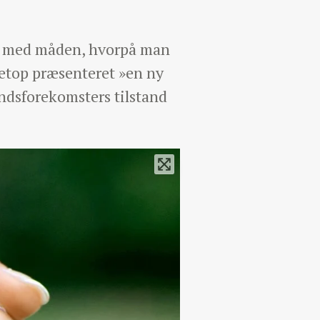
mer med måden, hvorpå man
netop præsenteret »en ny
ndsforekomsters tilstand