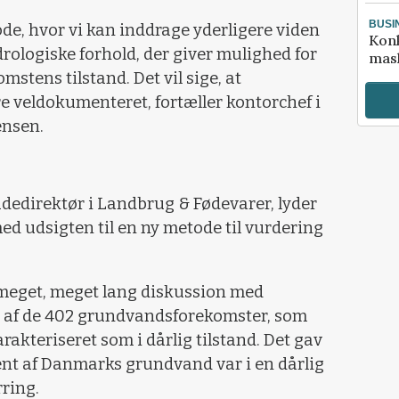
BUSI
ode, hvor vi kan inddrage yderligere viden
Kon
rologiske forhold, der giver mulighed for
mask
mstens tilstand. Det vil sige, at
e veldokumenteret, fortæller kontorchef i
ensen.
ådedirektør i Landbrug & Fødevarer, lyder
ed udsigten til en ny metode til vurdering
n meget, meget lang diskussion med
16 af de 402 grundvandsforekomster, som
arakteriseret som i dårlig tilstand. Det gav
ocent af Danmarks grundvand var i en dårlig
rring.