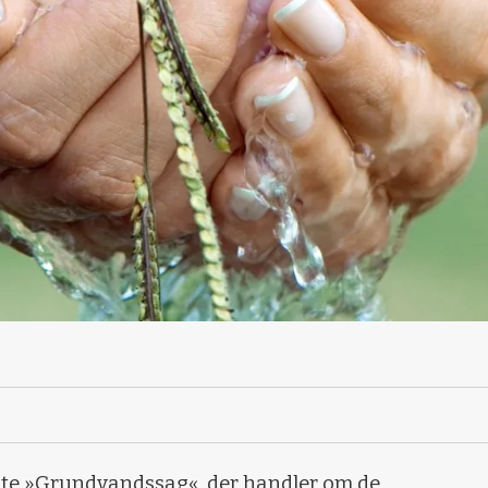
ldte »Grundvandssag«, der handler om de