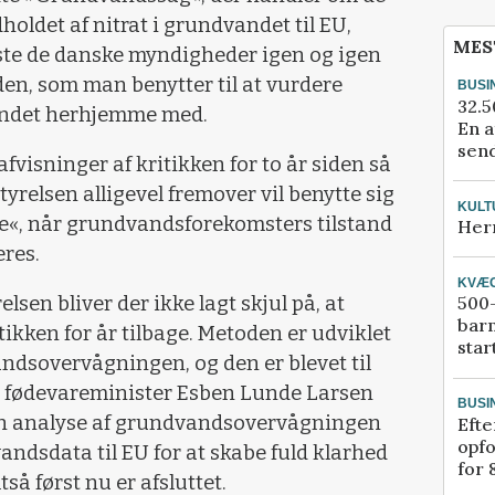
oldet af nitrat i grundvandet til EU,
MES
viste de danske myndigheder igen og igen
oden, som man benytter til at vurdere
BUSI
32.5
vandet herhjemme med.
En a
send
 afvisninger af kritikken for to år siden så
styrelsen alligevel fremover vil benytte sig
KULT
de«, når grundvandsforekomsters tilstand
Her
eres.
KVÆ
elsen bliver der ikke lagt skjul på, at
500-
bar
tikken for år tilbage. Metoden er udviklet
star
andsovervågningen, og den er blevet til
og fødevareminister Esben Lunde Larsen
BUSI
 en analyse af grundvandsovervågningen
Efte
opfo
ndsdata til EU for at skabe fuld klarhed
for 
tså først nu er afsluttet.