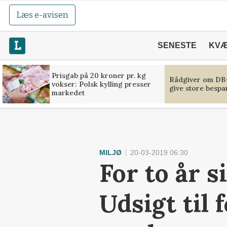
Læs e-avisen
SENESTE
KV
Prisgab på 20 kroner pr. kg
Rådgiver om DB-
vokser: Polsk kylling presser
give store bespa
markedet
MILJØ
20-03-2019 06:30
For to år s
Udsigt til 