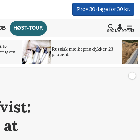
Prøv 30 dage for 30 kr.
OB
HØST-TOUR
SØG
LOGIN
MENU
t tv-
Russisk mælkepris dykker 23
brugets
procent
vist:
 at