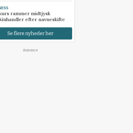
NESS
kurs rammer midtjysk
inhandler efter navneskifte
Se flere nyheder her
Annonce