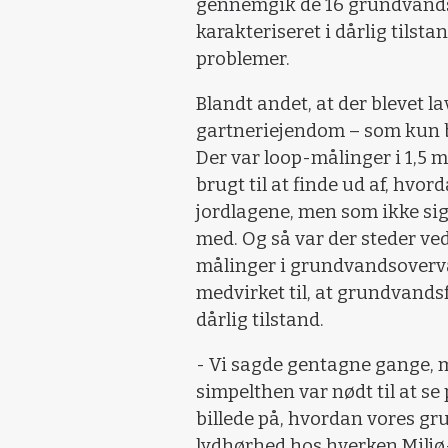
gennemgik de 16 grundvands
karakteriseret i dårlig tilst
problemer.
Blandt andet, at der blevet l
gartneriejendom – som kun bl
Der var loop-målinger i 1,5 
brugt til at finde ud af, hvo
jordlagene, men som ikke sig
med. Og så var der steder ved
målinger i grundvandsoverv
medvirket til, at grundvands
dårlig tilstand.
- Vi sagde gentagne gange, m
simpelthen var nødt til at se
billede på, hvordan vores gr
lydhørhed hos hverken Miljø-