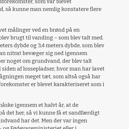
forekomster, som var blevet
and, så kunne man nemlig konstatere flere
avet målinger ved en brønd på en
ev brugt til vanding – som blev talt med.
meters dybde og 3,4 meters dybde, som blev
rdan nitrat bevæger sig ned igennem
er noget om grundvand, der blev talt
 siden af lossepladser, hvor man har lavet
ågningen meget tæt, som altså også har
forekomster er blevet karakteriseret som i
åske igennem et halvt år, at de
 på det her, så vi kunne få et sandfærdigt
undvand har det. Men der var ingen
 og Fødevareministeriet eller i