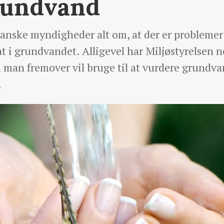
rundvand
e danske myndigheder alt om, at der er proble
at i grundvandet. Alligevel har Miljøstyrelsen 
 man fremover vil bruge til at vurdere grundva
.