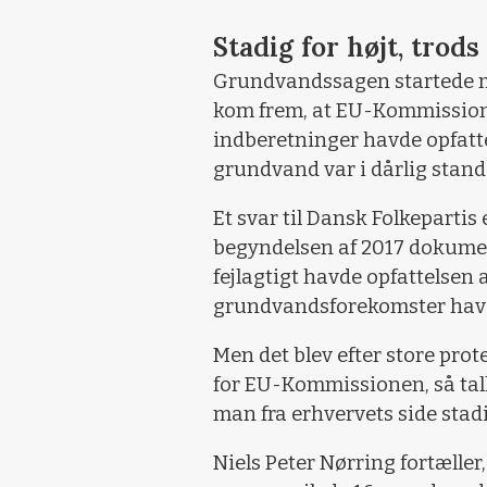
Stadig for højt, trods
Grundvandssagen startede me
kom frem, at EU-Kommissione
indberetninger havde opfatte
grundvand var i dårlig stand
Et svar til Dansk Folkepart
begyndelsen af 2017 dokume
fejlagtigt havde opfattelsen 
grundvandsforekomster havde 
Men det blev efter store prot
for EU-Kommissionen, så talle
man fra erhvervets side stad
Niels Peter Nørring fortælle