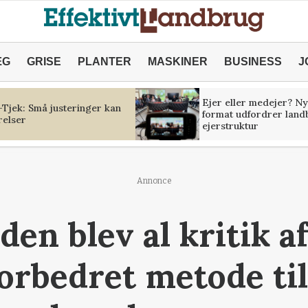
ÆG
GRISE
PLANTER
MASKINER
BUSINESS
J
Ejer eller medejer? Ny
Tjek: Små justeringer kan
format udfordrer land
relser
ejerstruktur
Annonce
iden blev al kritik af
forbedret metode til