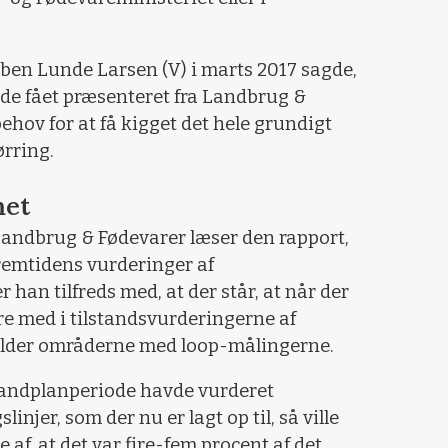
 Esben Lunde Larsen (V) i marts 2017 sagde,
de fået præsenteret fra Landbrug &
behov for at få kigget det hele grundigt
ørring.
met
Landbrug & Fødevarer læser den rapport,
emtidens vurderinger af
han tilfreds med, at der står, at når der
ære med i tilstandsvurderingerne af
lder områderne med loop-målingerne.
vandplanperiode havde vurderet
injer, som der nu er lagt op til, så ville
 af, at det var fire-fem procent af det