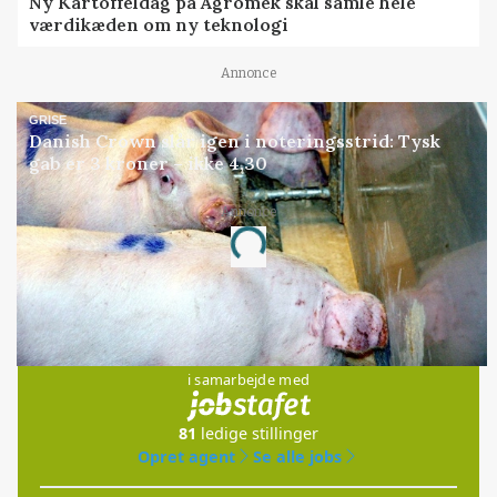
Ny Kartoffeldag på Agromek skal samle hele
værdikæden om ny teknologi
Annonce
GRISE
Danish Crown slår igen i noteringsstrid: Tysk
gab er 3 kroner – ikke 4,30
Annonce
Loading...
Jobs
i samarbejde med
81
ledige stillinger
Opret agent
Se alle jobs