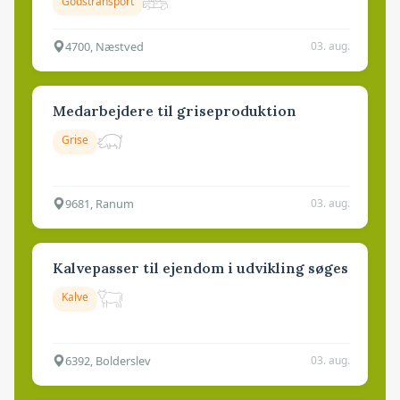
Godstransport
4700, Næstved
03. aug.
Medarbejdere til griseproduktion
Grise
9681, Ranum
03. aug.
Kalvepasser til ejendom i udvikling søges
Kalve
6392, Bolderslev
03. aug.