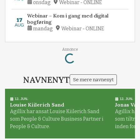
onsdag
Webinar - ONLINE
Webinar – Kom i gang med digital
17
bogføring
AUG
mandag
Webinar - ONLINE
Loading...
Annonce
NAVNENYT
Se mere navnenyt
12. JUN.
12. JUN.
Louise Kiilerich Sand
Jonas Val
Agillix har ansat Louise Kiilerich Sand
Agillix har
som People & Culture Business Partner i
som tiltr
People & Culture.
inden for