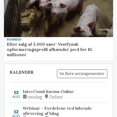
BUSINESS
Efter salg af 3.000 søer: Vestfynsk
opformeringsprofil afhænder jord for 85
millioner
KALENDER
Se flere arrangementer
InterCount kursus Online
12
AUG
onsdag
Online
Webinar – Fordelene ved løbende
12
aflevering af bilag
AUG