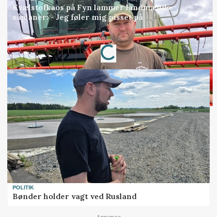
Kvælstofkaos på Fyn lammer landmænds
såplaner: - Jeg føler mig pisset på
Loading...
Annonce
POLITIK
Bønder holder vagt ved Rusland