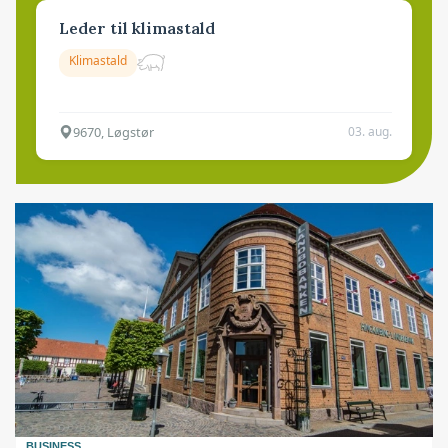
Leder til klimastald
Klimastald
9670, Løgstør
03. aug.
BUSINESS