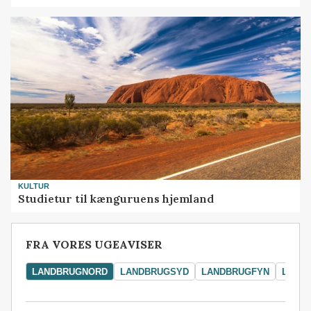
KULTUR
Studietur til kænguruens hjemland
FRA VORES UGEAVISER
LANDBRUGNORD
LANDBRUGSYD
LANDBRUGFYN
LAND