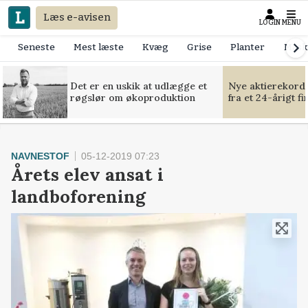
Læs e-avisen
LOGIN
MENU
Seneste
Mest læste
Kvæg
Grise
Planter
Mask
Det er en uskik at udlægge et
Nye aktierekorde
røgslør om økoproduktion
fra et 24-årigt f
NAVNESTOF
05-12-2019 07:23
Årets elev ansat i
landboforening