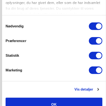
oplysninger, du har givet dem, eller som de har indsamlet
fra din brug af deres tjenester. Du samtykker til vores
MASKINER
Forserie til selvkørende skårlægger afprøves i år
cookies, hvis du fortsætter med at anvende vores
hjemmeside.
Samtykkevalg
Annonce
Nødvendig
ARRANGEMENT
Markvandring sætter fokus på elefantgræs
Præferencer
Loading...
Annonce
Statistik
Marketing
Vis detaljer
OK