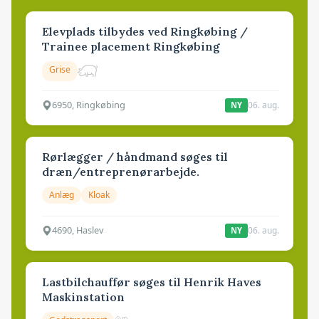
Elevplads tilbydes ved Ringkøbing /
Trainee placement Ringkøbing
Grise
6950, Ringkøbing
06. aug.
NY
Rørlægger / håndmand søges til
dræn/entreprenørarbejde.
Anlæg
Kloak
4690, Haslev
06. aug.
NY
Lastbilchauffør søges til Henrik Haves
Maskinstation