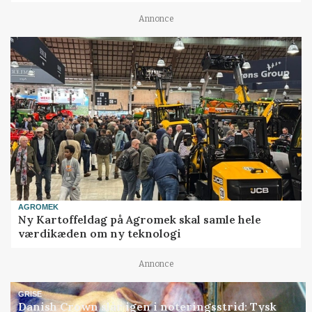
Annonce
AGROMEK
Ny Kartoffeldag på Agromek skal samle hele
værdikæden om ny teknologi
Annonce
GRISE
Danish Crown slår igen i noteringsstrid: Tysk