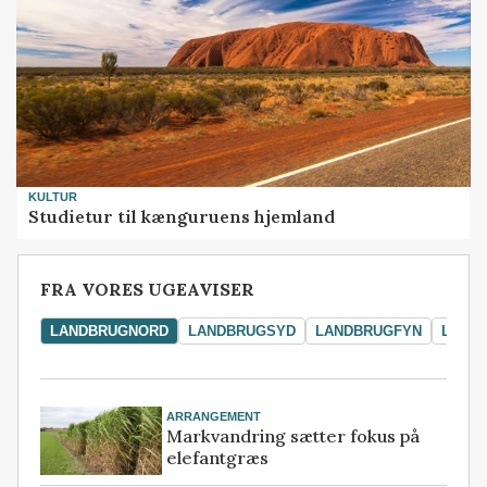
KULTUR
Studietur til kænguruens hjemland
FRA VORES UGEAVISER
LANDBRUGNORD
LANDBRUGSYD
LANDBRUGFYN
LAND
ARRANGEMENT
Markvandring sætter fokus på
elefantgræs