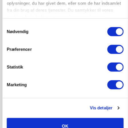
oplysninger, du har givet dem, eller som de har indsamlet
ARRANGEMENT
Markvandring sætter fokus på elefantgræs
fra din brug af deres tjenester. Du samtykker til vores
Loading...
cookies, hvis du fortsætter med at anvende vores
Annonce
hjemmeside.
Samtykkevalg
Nødvendig
Præferencer
Statistik
Marketing
Vis detaljer
MARKED
Grisenoteringen står stille
OK