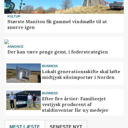
KULTUR
Største Manitou fik gammel vindmølle til at
snurre igen
ANNONCE
Der kan være penge gemt, i foderstrategien
BUSINESS
Lokalt generationsskifte skal løfte
midtjysk siloimportør i Norden
BUSINESS
Efter fire årtier: Familieejet
vestjysk producent af
staldinventar får ny medejer
MEST LÆSTE
SENESTE NYT