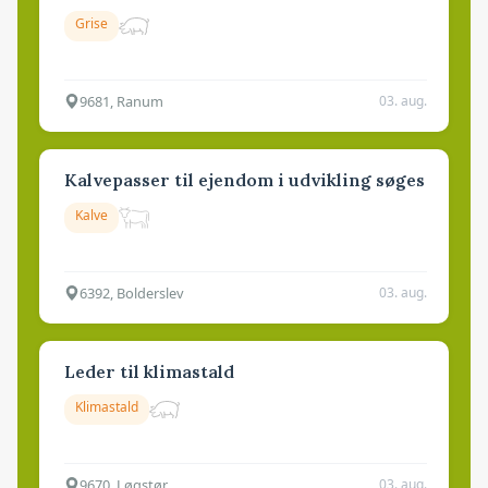
Grise
9681, Ranum
03. aug.
Kalvepasser til ejendom i udvikling søges
Kalve
6392, Bolderslev
03. aug.
Leder til klimastald
Klimastald
9670, Løgstør
03. aug.