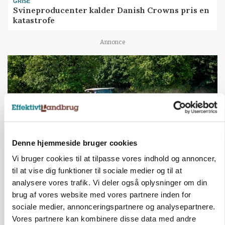
GRISE
Svineproducenter kalder Danish Crowns pris en
katastrofe
Annonce
Denne hjemmeside bruger cookies
Vi bruger cookies til at tilpasse vores indhold og annoncer,
til at vise dig funktioner til sociale medier og til at
MASKINER
analysere vores trafik. Vi deler også oplysninger om din
Forserie til selvkørende skårlægger afprøves i år
brug af vores website med vores partnere inden for
sociale medier, annonceringspartnere og analysepartnere.
Annonce
Vores partnere kan kombinere disse data med andre