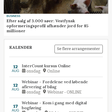
BUSINESS
Efter salg af 3.000 søer: Vestfynsk
opformeringsprofil afhænder jord for 85
millioner
KALENDER
Se flere arrangementer
InterCount kursus Online
12
AUG
onsdag
Online
Webinar – Fordelene ved løbende
12
aflevering af bilag
AUG
onsdag
Webinar - ONLINE
Webinar – Kom i gang med digital
17
bogføring
AUG