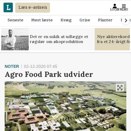
Læs e-avisen
LOGIN
MENU
Seneste
Mest læste
Kvæg
Grise
Planter
Mask
Det er en uskik at udlægge et
Nye aktierekorde
røgslør om økoproduktion
fra et 24-årigt f
NOTER
02-12-2020 07:45
Agro Food Park udvider