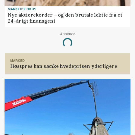
MARKEDSFOKUS
Nye aktierekorder – og den brutale lektie fra et
24-årigt finansgeni
Annonce
Loading...
MARKED
Høstpres kan sænke hvedeprisen yderligere