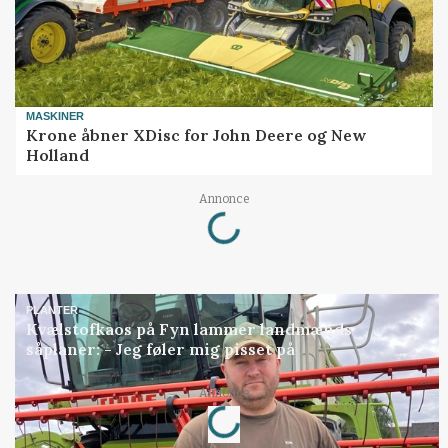
MASKINER
Krone åbner XDisc for John Deere og New
Holland
Loading...
Annonce
PLANTER
Kvælstofkaos på Fyn lammer landmænds
såplaner: - Jeg føler mig pisset på
Loading...
Annonce