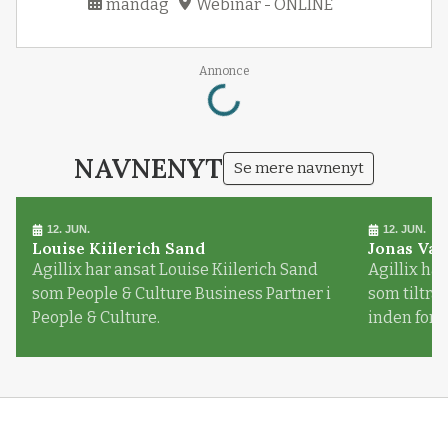
mandag
Webinar - ONLINE
Loading...
Annonce
NAVNENYT
Se mere navnenyt
12. JUN.
12. JUN.
Louise Kiilerich Sand
Jonas Val
Agillix har ansat Louise Kiilerich Sand
Agillix har
som People & Culture Business Partner i
som tiltr
People & Culture.
inden for