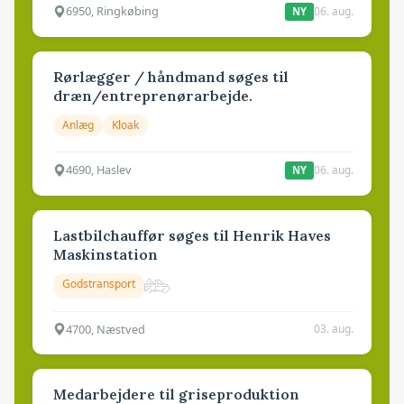
6950, Ringkøbing
06. aug.
NY
Rørlægger / håndmand søges til
dræn/entreprenørarbejde.
Anlæg
Kloak
4690, Haslev
06. aug.
NY
Lastbilchauffør søges til Henrik Haves
Maskinstation
Godstransport
4700, Næstved
03. aug.
Medarbejdere til griseproduktion