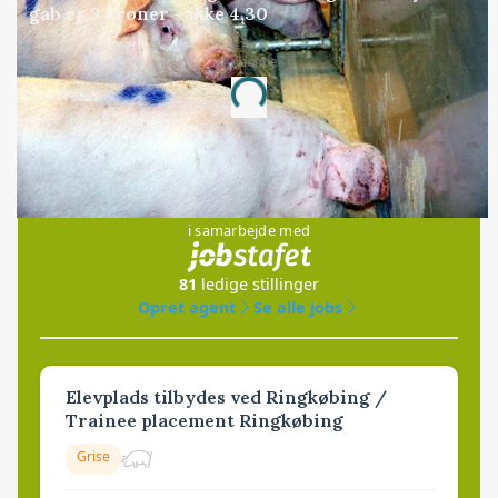
gab er 3 kroner – ikke 4,30
Annonce
Loading...
Jobs
i samarbejde med
81
ledige stillinger
Opret agent
Se alle jobs
Elevplads tilbydes ved Ringkøbing /
Trainee placement Ringkøbing
Grise