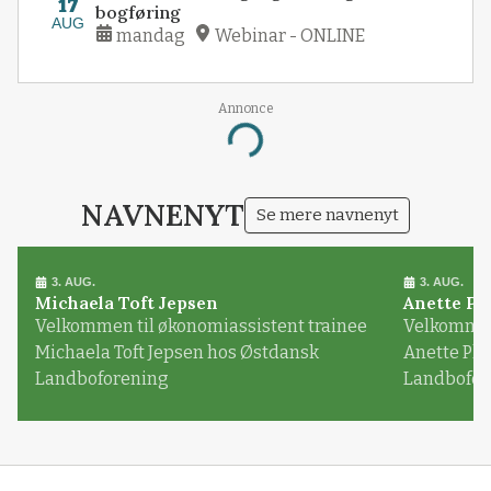
17
bogføring
AUG
mandag
Webinar - ONLINE
Annonce
Loading...
NAVNENYT
Se mere navnenyt
3. AUG.
3. AUG.
Michaela Toft Jepsen
Anette Pl
Velkommen til økonomiassistent trainee
Velkommen 
Michaela Toft Jepsen hos Østdansk
Anette Pl
Landboforening
Landbofor