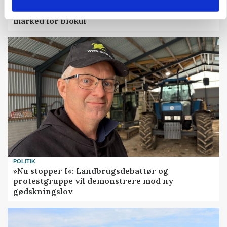
BUSINESS
Fra mark til mur: Byggeriet kan åbne nyt
marked for biokul
POLITIK
»Nu stopper I«: Landbrugsdebattør og
protestgruppe vil demonstrere mod ny
gødskningslov