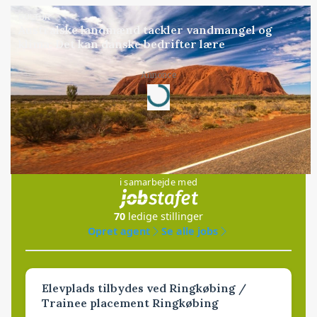
KULTUR
Australske landmænd tackler vandmangel og
klima: Det kan danske bedrifter lære
Annonce
Loading...
Jobs
i samarbejde med
70
ledige stillinger
Opret agent
Se alle jobs
Elevplads tilbydes ved Ringkøbing /
Trainee placement Ringkøbing