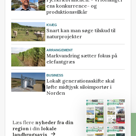
ens konkurrence- og
produktionsvilkår
KVÆG
Snart kan man søge tilskud til
naturprojekter
ARRANGEMENT
Markvandring sætter fokus på
elefantgræs
BUSINESS
Lokalt generationsskifte skal
løfte midtjysk siloimportør i
Norden
Læs flere
nyheder fra din
region
i din
lokale
landbrugsavis