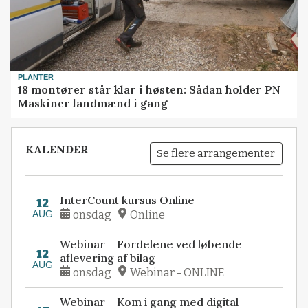
PLANTER
18 montører står klar i høsten: Sådan holder PN
Maskiner landmænd i gang
KALENDER
Se flere arrangementer
InterCount kursus Online
12
AUG
onsdag
Online
Webinar – Fordelene ved løbende
12
aflevering af bilag
AUG
onsdag
Webinar - ONLINE
Webinar – Kom i gang med digital