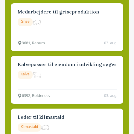
Medarbejdere til griseproduktion
Grise
9681, Ranum
03. aug.
Kalvepasser til ejendom i udvikling søges
Kalve
6392, Bolderslev
03. aug.
Leder til klimastald
Klimastald