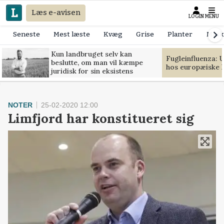
Læs e-avisen
LOGIN
MENU
Seneste
Mest læste
Kvæg
Grise
Planter
Mask
Kun landbruget selv kan
Fugleinfluenza: 
beslutte, om man vil kæmpe
hos europæiske 
juridisk for sin eksistens
NOTER
25-02-2020 12:00
Limfjord har konstitueret sig