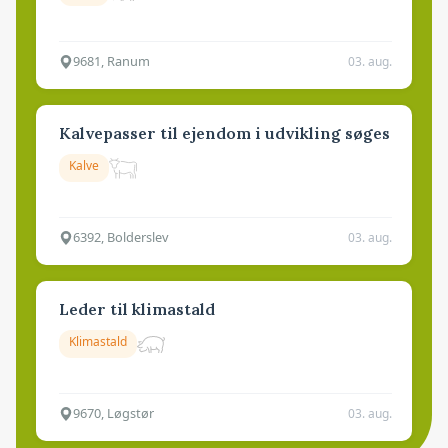
9681, Ranum
03. aug.
Kalvepasser til ejendom i udvikling søges
Kalve
6392, Bolderslev
03. aug.
Leder til klimastald
Klimastald
9670, Løgstør
03. aug.