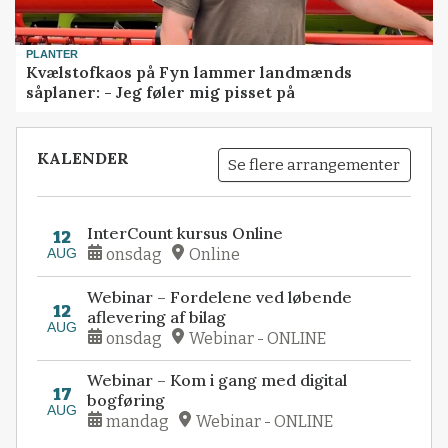
PLANTER
Kvælstofkaos på Fyn lammer landmænds
såplaner: - Jeg føler mig pisset på
KALENDER
Se flere arrangementer
InterCount kursus Online
12
AUG
onsdag
Online
Webinar – Fordelene ved løbende
12
aflevering af bilag
AUG
onsdag
Webinar - ONLINE
Webinar – Kom i gang med digital
17
bogføring
AUG
mandag
Webinar - ONLINE