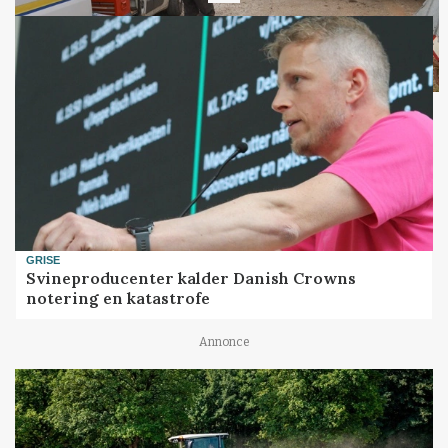
GRISE
Svineproducenter kalder Danish Crowns
notering en katastrofe
Annonce