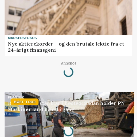
MARKEDSFOKUS
Nye aktierekorder – og den brutale lektie fra et
24-årigt finansgeni
Loading...
Annonce
PLANTER
HØST-TOUR
18 montører står klar i høsten: Sådan holder PN
Maskiner landmænd i gang
Loading...
Annonce