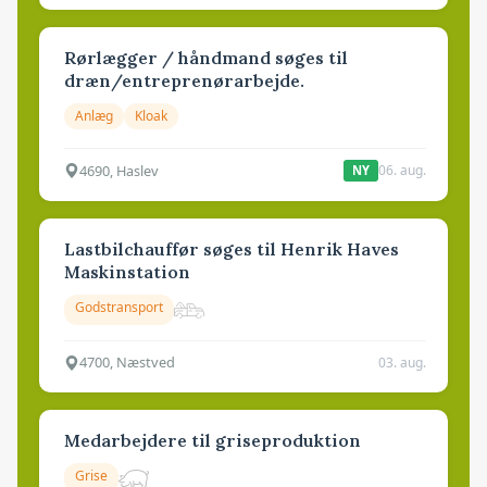
Rørlægger / håndmand søges til
dræn/entreprenørarbejde.
Anlæg
Kloak
4690, Haslev
06. aug.
NY
Lastbilchauffør søges til Henrik Haves
Maskinstation
Godstransport
4700, Næstved
03. aug.
Medarbejdere til griseproduktion
Grise