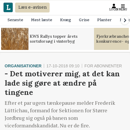
Læs e-avisen
LOGIN
MENU
Seneste
Mest læste
Kvæg
Grise
Planter
Mask
KWS Rallys topper årets
Fjerkræbranchen:
sortsforsøg i vinterbyg
konkurrence- og
ORGANISATIONER
17-10-2018 09:10
FOR ABONNENTER
- Det motiverer mig, at det kan
lade sig gøre at ændre på
tingene
Efter et par ugers tænkepause melder Frederik
Lüttichau, formand for Sektionen for Større
Jordbrug sig også på banen som
viceformandskandidat. Nu er de fire.