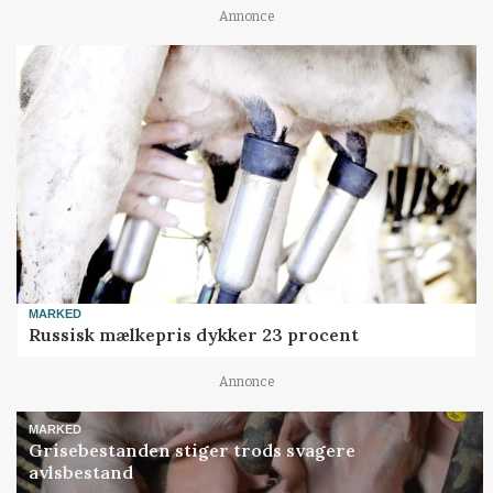
Annonce
MARKED
Russisk mælkepris dykker 23 procent
Annonce
MARKED
Grisebestanden stiger trods svagere
avlsbestand