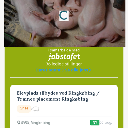
Loading...
Annonce
Jobs
i samarbejde med
76
ledige stillinger
Opret agent
Se alle jobs
Elevplads tilbydes ved Ringkøbing /
Trainee placement Ringkøbing
Grise
6950, Ringkøbing
06. aug.
NY