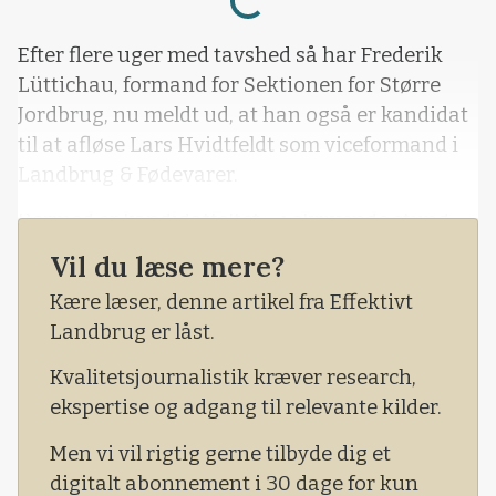
Efter flere uger med tavshed så har Frederik
Lüttichau, formand for Sektionen for Større
Jordbrug, nu meldt ud, at han også er kandidat
til at afløse Lars Hvidtfeldt som viceformand i
Landbrug & Fødevarer.
Dermed er kandidatfeltet – i skrivende stund
tirsdag eftermiddag – oppe på fire personer.
Vil du læse mere?
Frederik Lüttichau blev formand for Sektionen
Kære læser, denne artikel fra Effektivt
for Større Jordbrug i 2012, som dengang hed
Landbrug er låst.
tolvmandssektionen, og han afl
Kvalitetsjournalistik kræver research,
ekspertise og adgang til relevante kilder.
Men vi vil rigtig gerne tilbyde dig et
digitalt abonnement i 30 dage for kun