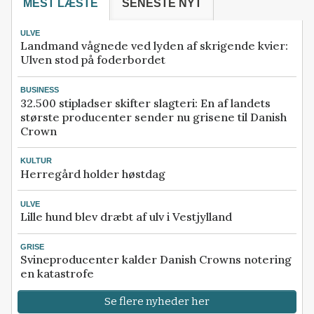
MEST LÆSTE
SENESTE NYT
ULVE
Landmand vågnede ved lyden af skrigende kvier:
Ulven stod på foderbordet
BUSINESS
32.500 stipladser skifter slagteri: En af landets
største producenter sender nu grisene til Danish
Crown
KULTUR
Herregård holder høstdag
ULVE
Lille hund blev dræbt af ulv i Vestjylland
GRISE
Svineproducenter kalder Danish Crowns notering
en katastrofe
Se flere nyheder her