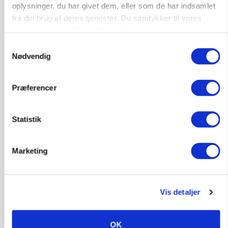
oplysninger, du har givet dem, eller som de har indsamlet
PLANTER
fra din brug af deres tjenester. Du samtykker til vores
Før såmaskinen kører: Her er efterårets største
skadedyrsrisici
cookies, hvis du fortsætter med at anvende vores
hjemmeside.
Samtykkevalg
Loading...
Annonce
Nødvendig
Præferencer
Statistik
Marketing
Vis detaljer
MARKED
Uændret notering: Spæde lyspunkter i fortsat
OK
presset marked for oksekød