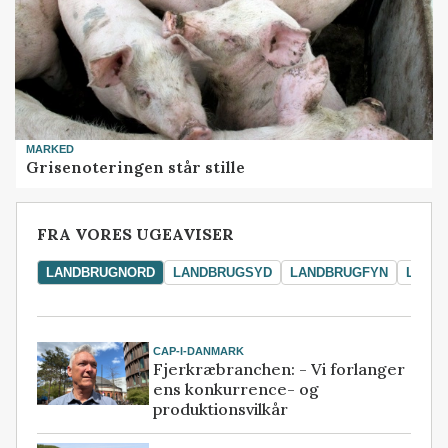
MARKED
Grisenoteringen står stille
FRA VORES UGEAVISER
LANDBRUGNORD
LANDBRUGSYD
LANDBRUGFYN
LAND
CAP-I-DANMARK
Fjerkræbranchen: - Vi forlanger
ens konkurrence- og
produktionsvilkår