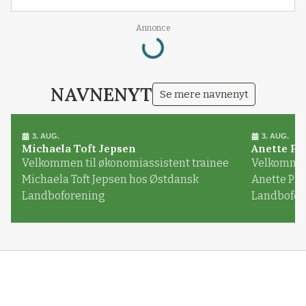
Loading...
Annonce
NAVNENYT
Se mere navnenyt
3. AUG.
3. AUG.
Michaela Toft Jepsen
Anette Pl
Velkommen til økonomiassistent trainee
Velkommen 
Michaela Toft Jepsen hos Østdansk
Anette Pl
Landboforening
Landbofor