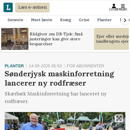
Læs e-avisen
LOGIN
MENU
Seneste
Mest læste
Kvæg
Grise
Planter
Mask
Rådgiver om DB-Tjek: Små
Ejer eller medej
justeringer kan give store
landbrugets ejer
besparelser
PLANTER
14-09-2025 05:50
FOR ABONNENTER
Sønderjysk maskinforretning
lancerer ny rodfræser
Skærbæk Maskinforretning har lanceret ny
rodfræser.