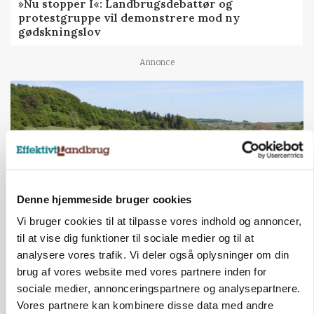
»Nu stopper I«: Landbrugsdebattør og
protestgruppe vil demonstrere mod ny
gødskningslov
Annonce
Denne hjemmeside bruger cookies
Vi bruger cookies til at tilpasse vores indhold og annoncer,
til at vise dig funktioner til sociale medier og til at
KVÆG
analysere vores trafik. Vi deler også oplysninger om din
Snart kan man søge tilskud til naturprojekter
brug af vores website med vores partnere inden for
sociale medier, annonceringspartnere og analysepartnere.
Annonce
Vores partnere kan kombinere disse data med andre