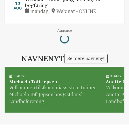
17
bogføring
AUG
mandag
Webinar - ONLINE
Loading...
Annonce
NAVNENYT
Se mere navnenyt
3. AUG.
3. AUG.
Michaela Toft Jepsen
Anette Pl
Velkommen til økonomiassistent trainee
Velkommen 
Michaela Toft Jepsen hos Østdansk
Anette Pl
Landboforening
Landbofor