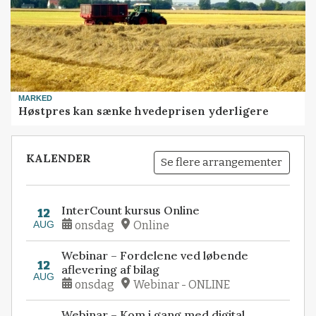
MARKED
Høstpres kan sænke hvedeprisen yderligere
KALENDER
Se flere arrangementer
InterCount kursus Online
12
AUG
onsdag
Online
Webinar – Fordelene ved løbende
12
aflevering af bilag
AUG
onsdag
Webinar - ONLINE
Webinar – Kom i gang med digital