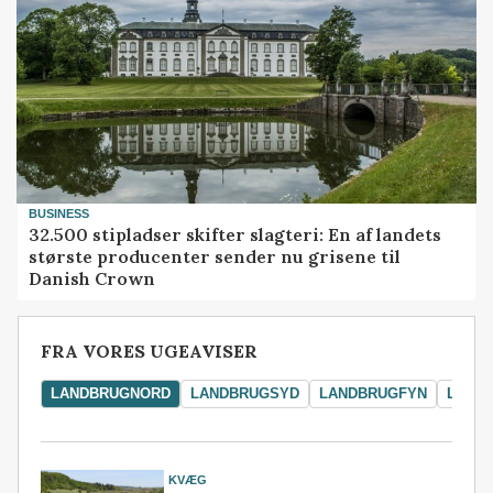
BUSINESS
32.500 stipladser skifter slagteri: En af landets
største producenter sender nu grisene til
Danish Crown
FRA VORES UGEAVISER
LANDBRUGNORD
LANDBRUGSYD
LANDBRUGFYN
LAND
KVÆG