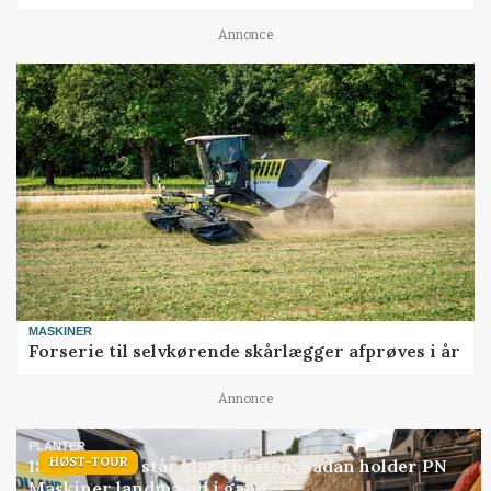
Annonce
MASKINER
Forserie til selvkørende skårlægger afprøves i år
Annonce
PLANTER
HØST-TOUR
18 montører står klar i høsten: Sådan holder PN
Maskiner landmænd i gang