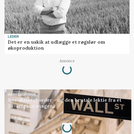
LEDER
Det er en uskik at udlægge et røgslør om
økoproduktion
Loading...
Annonce
MARKEDSFOKUS
Nye aktierekorder – og den brutale lektie fra et
24-årigt finansgeni
Loading...
Annonce