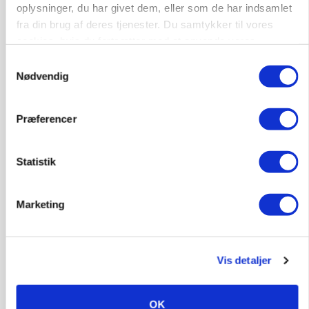
oplysninger, du har givet dem, eller som de har indsamlet
PLANTER
Før såmaskinen kører: Her er efterårets største
fra din brug af deres tjenester. Du samtykker til vores
skadedyrsrisici
cookies, hvis du fortsætter med at anvende vores
hjemmeside.
Samtykkevalg
Loading...
Annonce
Nødvendig
Præferencer
Statistik
Marketing
Vis detaljer
MARKED
Uændret notering: Spæde lyspunkter i fortsat
OK
presset marked for oksekød