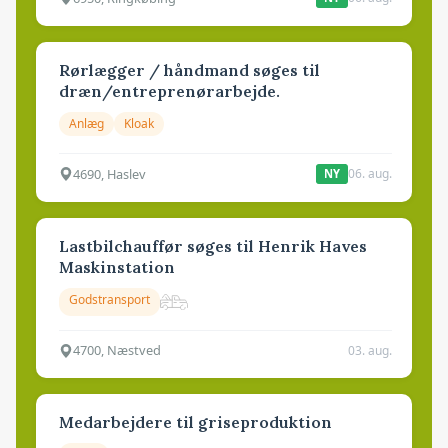
Rørlægger / håndmand søges til
dræn/entreprenørarbejde.
Anlæg
Kloak
4690, Haslev
06. aug.
NY
Lastbilchauffør søges til Henrik Haves
Maskinstation
Godstransport
4700, Næstved
03. aug.
Medarbejdere til griseproduktion