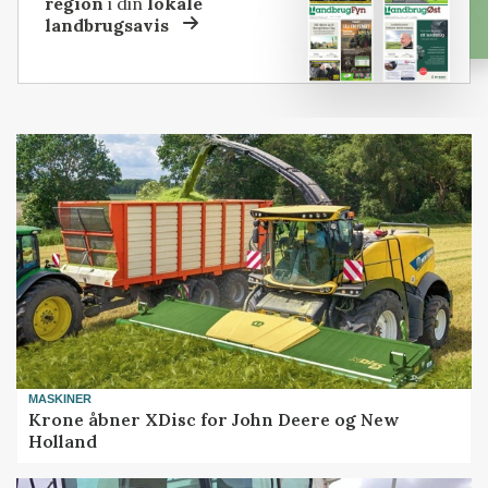
region
i din
lokale
landbrugsavis
MASKINER
Krone åbner XDisc for John Deere og New
Holland