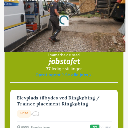
Annonce
Loading...
Jobs
i samarbejde med
77
ledige stillinger
Opret agent
Se alle jobs
Elevplads tilbydes ved Ringkøbing /
Trainee placement Ringkøbing
Grise
6950, Ringkøbing
06. aug.
NY