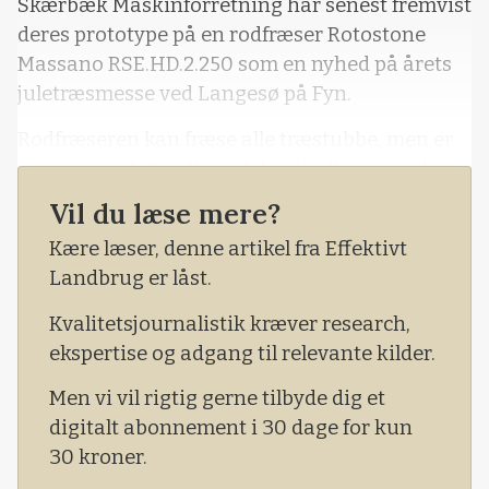
Skærbæk Maskinforretning har senest fremvist
deres prototype på en rodfræser Rotostone
Massano RSE.HD.2.250 som en nyhed på årets
juletræsmesse ved Langesø på Fyn.
Rodfræseren kan fræse alle træstubbe, men er
især anvendelig efter juletræskulturer med en
arbejdsdybde ned til 30 centimeter og en
Vil du læse mere?
opbygning med kraftige gearkasser, der
Kære læser, denne artikel fra Effektivt
sagtens kan holde til arbejdet.
Landbrug er låst.
Kvalitetsjournalistik kræver research,
ekspertise og adgang til relevante kilder.
Men vi vil rigtig gerne tilbyde dig et
digitalt abonnement i 30 dage for kun
30 kroner.