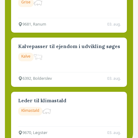
Grise
9681, Ranum
03. aug.
Kalvepasser til ejendom i udvikling søges
Kalve
6392, Bolderslev
03. aug.
Leder til klimastald
Klimastald
9670, Løgstør
03. aug.