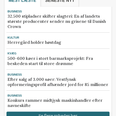
MEST LÆSTE
SENESTE NYT
BUSINESS
32.500 stipladser skifter slagteri: En af landets
største producenter sender nu grisene til Danish
Crown
KULTUR
Herregård holder høstdag
KVÆG
500-600 køer i stort barmarksprojekt: Fra
beskeden start til store drømme
BUSINESS
Efter salg af 3.000 søer: Vestfynsk
opformeringsprofil afhænder jord for 85 millioner
BUSINESS
Konkurs rammer midtjysk maskinhandler efter
navneskifte
Se flere nyheder her