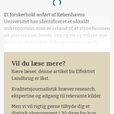
Loading...
Et forskerhold anført af Københavns
Universitet har identificeret et såkaldt
mikroprotein, som er i stand til at styre faconen
på planter som hvede, byg og ris og måske øge
deres produktivitet. Mikroproteinet har de
givet navnet Little Ninja.
Vil du læse mere?
Kære læser, denne artikel fra Effektivt
Landbrug er låst.
Kvalitetsjournalistik kræver research,
ekspertise og adgang til relevante kilder.
Men vi vil rigtig gerne tilbyde dig et
digitalt abonnement i 30 dage for kun