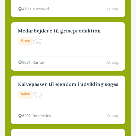
4700, Næstved
03. aug.
Medarbejdere til griseproduktion
Grise
9681, Ranum
03. aug.
Kalvepasser til ejendom i udvikling søges
Kalve
6392, Bolderslev
03. aug.