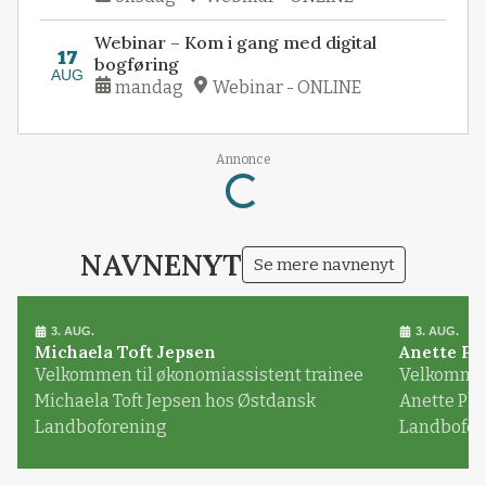
Webinar – Kom i gang med digital
17
bogføring
AUG
mandag
Webinar - ONLINE
Annonce
Loading...
NAVNENYT
Se mere navnenyt
3. AUG.
3. AUG.
Michaela Toft Jepsen
Anette Pl
Velkommen til økonomiassistent trainee
Velkommen 
Michaela Toft Jepsen hos Østdansk
Anette Pl
Landboforening
Landbofor