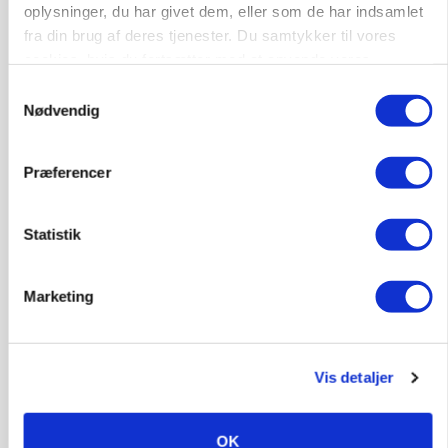
oplysninger, du har givet dem, eller som de har indsamlet
MASKINER
Forserie til selvkørende skårlægger afprøves i år
fra din brug af deres tjenester. Du samtykker til vores
cookies, hvis du fortsætter med at anvende vores
Annonce
hjemmeside.
Samtykkevalg
Nødvendig
ARRANGEMENT
Markvandring sætter fokus på elefantgræs
Præferencer
Annonce
Loading...
Statistik
Marketing
Vis detaljer
OK