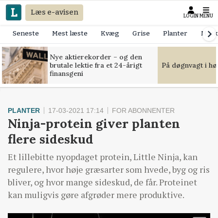
Læs e-avisen
LOGIN
MENU
Seneste
Mest læste
Kvæg
Grise
Planter
Mask
Nye aktierekorder – og den
brutale lektie fra et 24-årigt
På døgnvagt i hø
finansgeni
PLANTER
17-03-2021 17:14
FOR ABONNENTER
Ninja-protein giver planten
flere sideskud
Et lillebitte nyopdaget protein, Little Ninja, kan
regulere, hvor høje græsarter som hvede, byg og ris
bliver, og hvor mange sideskud, de får. Proteinet
kan muligvis gøre afgrøder mere produktive.