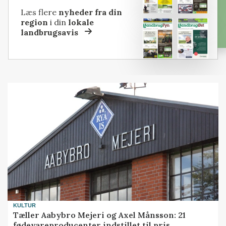
Læs flere
nyheder fra din
region
i din
lokale
landbrugsavis
KULTUR
Tæller Aabybro Mejeri og Axel Månsson: 21
fødevareproducenter indstillet til pris