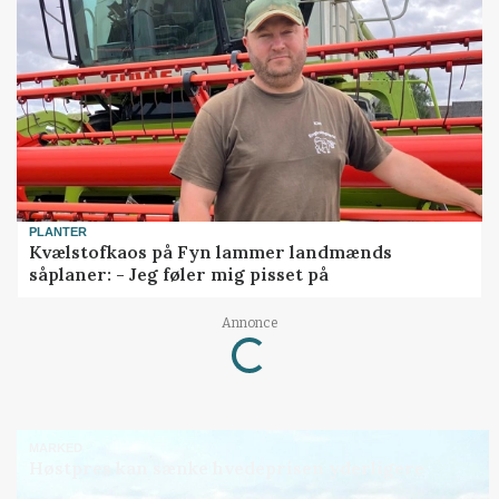
PLANTER
Kvælstofkaos på Fyn lammer landmænds
såplaner: - Jeg føler mig pisset på
Annonce
Loading...
MARKED
Høstpres kan sænke hvedeprisen yderligere