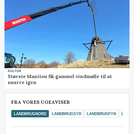
KULTUR
Største Manitou fik gammel vindmølle til at
snurre igen
FRA VORES UGEAVISER
LANDBRUGNORD
LANDBRUGSYD
LANDBRUGFYN
LAND