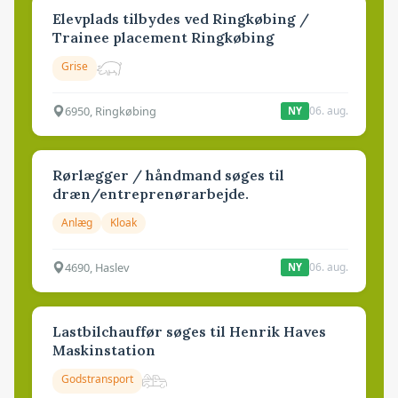
Elevplads tilbydes ved Ringkøbing /
Trainee placement Ringkøbing
Grise
6950, Ringkøbing
06. aug.
NY
Rørlægger / håndmand søges til
dræn/entreprenørarbejde.
Anlæg
Kloak
4690, Haslev
06. aug.
NY
Lastbilchauffør søges til Henrik Haves
Maskinstation
Godstransport