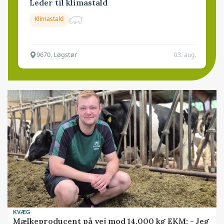
Leder til klimastald
Klimastald
9670, Løgstør
03. aug.
KVÆG
Mælkeproducent på vej mod 14.000 kg EKM: - Jeg