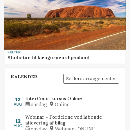
KULTUR
Studietur til kænguruens hjemland
KALENDER
Se flere arrangementer
InterCount kursus Online
12
AUG
onsdag
Online
Webinar – Fordelene ved løbende
12
aflevering af bilag
AUG
onsdag
Webinar - ONLINE