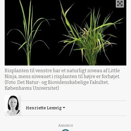
Risplanten til venstre har et naturligt niveau af Little
Ninja, mens niveauet i risplanten til højre er forhøjet.
(Foto: Det Natur- og Biovidenskabelige Fakultet,
Københavns Universitet)
Henriette Lemvig
Annonce