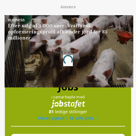
Annonce
BUSINESS
Efter salg af 3.000 søer: Vestfynsk
opformeringsprofil afhænder jord for 85
millioner
Annonce
Loading...
Jobs
i samarbejde med
81
ledige stillinger
Opret agent
Se alle jobs