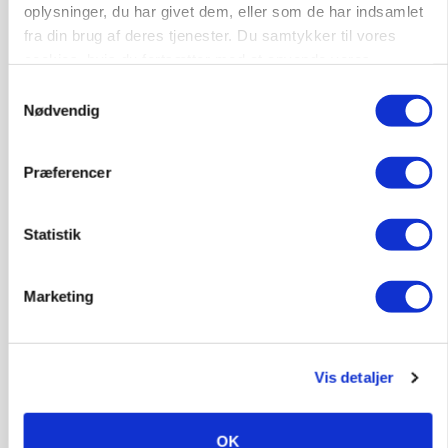
oplysninger, du har givet dem, eller som de har indsamlet
Annonce
Loading...
fra din brug af deres tjenester. Du samtykker til vores
cookies, hvis du fortsætter med at anvende vores
hjemmeside.
Samtykkevalg
Nødvendig
Præferencer
Statistik
Marketing
ARRANGEMENT
Markvandring sætter fokus på elefantgræs
Vis detaljer
OK