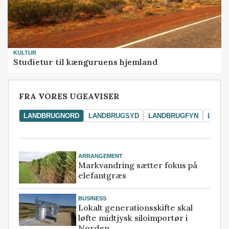
KULTUR
Studietur til kænguruens hjemland
FRA VORES UGEAVISER
LANDBRUGNORD
LANDBRUGSYD
LANDBRUGFYN
LAND
ARRANGEMENT
Markvandring sætter fokus på
elefantgræs
BUSINESS
Lokalt generationsskifte skal
løfte midtjysk siloimportør i
Norden