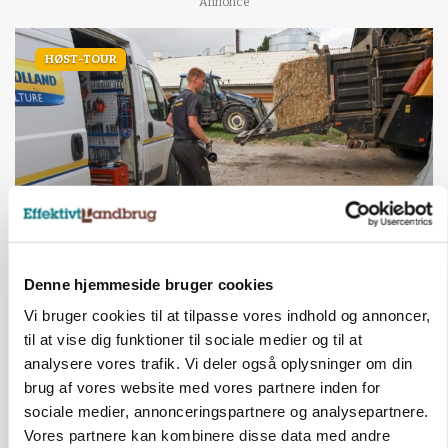
Annonce
HØST-TOUR
PLANTER
Denne hjemmeside bruger cookies
18 montører står klar i høsten: Sådan holder PN
Maskiner landmænd i gang
Vi bruger cookies til at tilpasse vores indhold og annoncer,
til at vise dig funktioner til sociale medier og til at
Annonce
analysere vores trafik. Vi deler også oplysninger om din
brug af vores website med vores partnere inden for
MASKINER
sociale medier, annonceringspartnere og analysepartnere.
Forserie til selvkørende skårlægger afprøves i år
Vores partnere kan kombinere disse data med andre