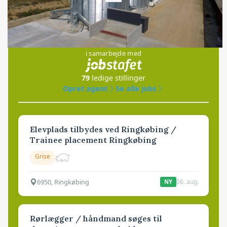
Loading...
Jobs
i samarbejde med
79
ledige stillinger
Opret agent
Se alle jobs
Elevplads tilbydes ved Ringkøbing /
Trainee placement Ringkøbing
Grise
6950, Ringkøbing
06. aug.
NY
Rørlægger / håndmand søges til