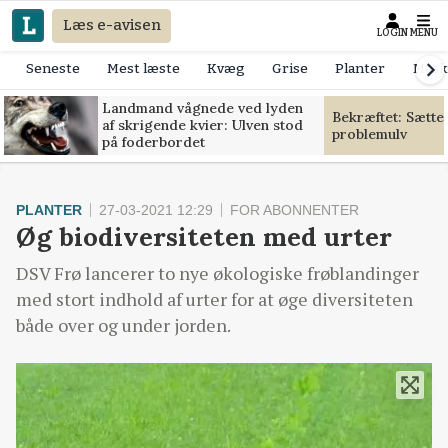
Læs e-avisen
LOGIN
MENU
Seneste
Mest læste
Kvæg
Grise
Planter
Mask
Landmand vågnede ved lyden
Bekræftet: Sætte
af skrigende kvier: Ulven stod
problemulv
på foderbordet
PLANTER
27-03-2021 12:29
FOR ABONNENTER
Øg biodiversiteten med urter
DSV Frø lancerer to nye økologiske frøblandinger
med stort indhold af urter for at øge diversiteten
både over og under jorden.