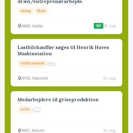
dræn/entreprenørarbejde.
Anlæg
Kloak
4690, Haslev
06. aug.
NY
Lastbilchauffør søges til Henrik Haves
Maskinstation
Godstransport
4700, Næstved
03. aug.
Medarbejdere til griseproduktion
Grise
9681, Ranum
03. aug.