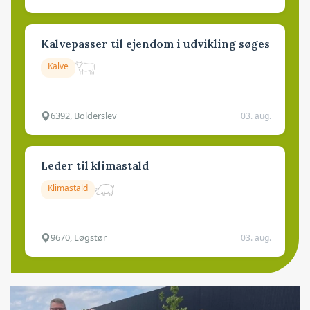
Kalvepasser til ejendom i udvikling søges
Kalve
6392, Bolderslev
03. aug.
Leder til klimastald
Klimastald
9670, Løgstør
03. aug.