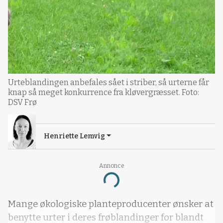
Urteblandingen anbefales sået i striber, så urterne får
knap så meget konkurrence fra kløvergræsset. Foto:
DSV Frø
Henriette Lemvig
Annonce
Loading...
Mange økologiske planteproducenter ønsker at
benytte urter i deres frøblandinger for blandt