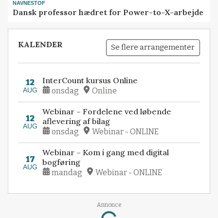
NAVNESTOF
Dansk professor hædret for Power-to-X-arbejde
KALENDER
Se flere arrangementer
InterCount kursus Online
12
AUG
onsdag
Online
Webinar – Fordelene ved løbende
12
aflevering af bilag
AUG
onsdag
Webinar - ONLINE
Webinar – Kom i gang med digital
17
bogføring
AUG
mandag
Webinar - ONLINE
Annonce
Loading...