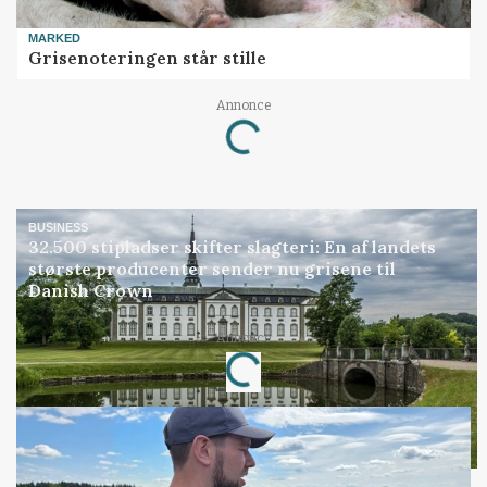
MARKED
Grisenoteringen står stille
Annonce
Loading...
BUSINESS
32.500 stipladser skifter slagteri: En af landets
største producenter sender nu grisene til
Danish Crown
Annonce
Loading...