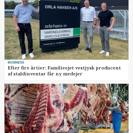
BUSINESS
Efter fire årtier: Familieejet vestjysk producent
af staldinventar får ny medejer