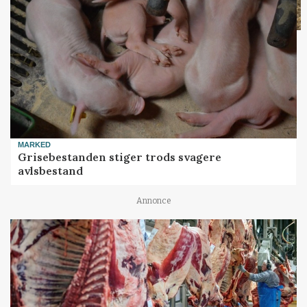
MARKED
Grisebestanden stiger trods svagere
avlsbestand
Annonce