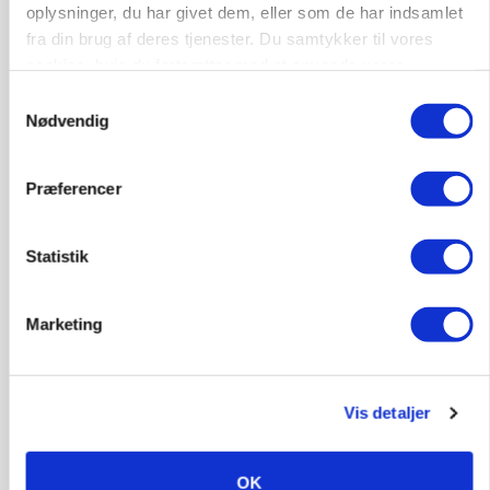
oplysninger, du har givet dem, eller som de har indsamlet
fra din brug af deres tjenester. Du samtykker til vores
cookies, hvis du fortsætter med at anvende vores
hjemmeside.
Samtykkevalg
CAP-I-DANMARK
Nødvendig
Fjerkræbranchen: - Vi forlanger ens
konkurrence- og produktionsvilkår
Præferencer
Statistik
Marketing
Vis detaljer
MARKEDSFOKUS
Prisgab på 20 kroner pr. kg vokser: Polsk kylling
OK