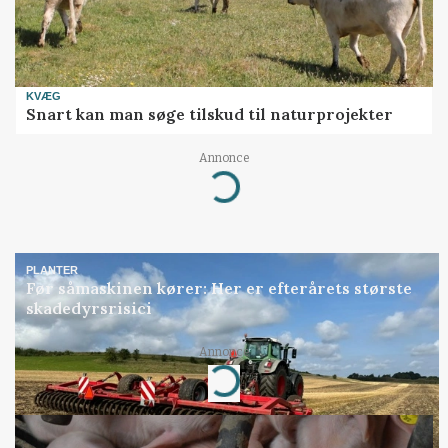
KVÆG
Snart kan man søge tilskud til naturprojekter
Annonce
Loading...
PLANTER
Før såmaskinen kører: Her er efterårets største
skadedyrsrisici
Annonce
Loading...