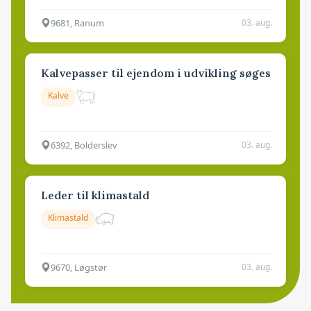
9681, Ranum
03. aug.
Kalvepasser til ejendom i udvikling søges
Kalve
6392, Bolderslev
03. aug.
Leder til klimastald
Klimastald
9670, Løgstør
03. aug.