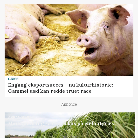
GRISE
Engang eksportsucces – nu kulturhistorie:
Gammel sæd kan redde truet race
Annonce
ARRANGEMENT
Markvandring sætter fokus på elefantgræs
Annonce