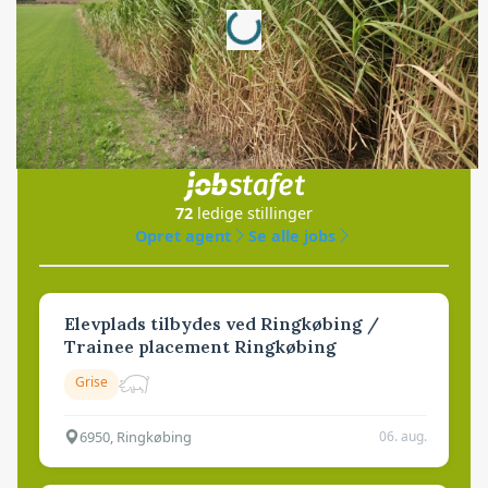
Loading...
Jobs
i samarbejde med
72
ledige stillinger
Opret agent
Se alle jobs
Elevplads tilbydes ved Ringkøbing /
Trainee placement Ringkøbing
Grise
6950, Ringkøbing
06. aug.