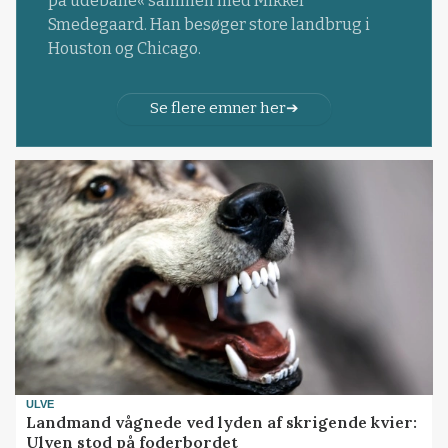
på udebane« sammen med Mikkel
Smedegaard. Han besøger store landbrug i
Houston og Chicago.
Se flere emner her
ULVE
Landmand vågnede ved lyden af skrigende kvier:
Ulven stod på foderbordet