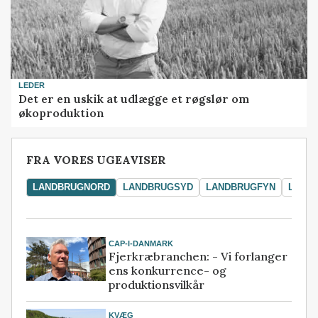
LEDER
Det er en uskik at udlægge et røgslør om
økoproduktion
FRA VORES UGEAVISER
LANDBRUGNORD
LANDBRUGSYD
LANDBRUGFYN
LAND
CAP-I-DANMARK
Fjerkræbranchen: - Vi forlanger
ens konkurrence- og
produktionsvilkår
KVÆG