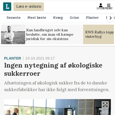
Læs e-avisen
LOGIN
MENU
Seneste
Mest læste
Kvæg
Grise
Planter
Mask
Kun landbruget selv kan
KWS Rallys toppe
beslutte, om man vil kæmpe
vinterbyg
juridisk for sin eksistens
PLANTER
23-10-2021 09:17
Ingen nytegning af økologiske
sukkerroer
Afsætningen af økologisk sukker fra de to danske
sukkerfabrikker har ikke fulgt med forventningen.