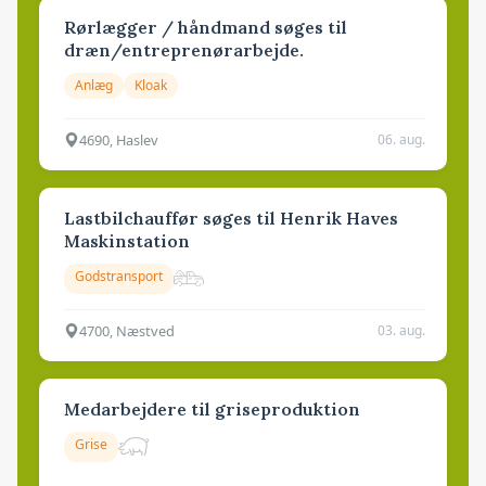
Rørlægger / håndmand søges til
dræn/entreprenørarbejde.
Anlæg
Kloak
4690, Haslev
06. aug.
Lastbilchauffør søges til Henrik Haves
Maskinstation
Godstransport
4700, Næstved
03. aug.
Medarbejdere til griseproduktion
Grise