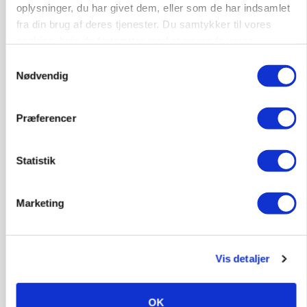
oplysninger, du har givet dem, eller som de har indsamlet
fra din brug af deres tjenester. Du samtykker til vores
GRISE
cookies, hvis du fortsætter med at anvende vores
Svineproducenter kalder Danish Crowns pris en
hjemmeside.
katastrofe
Samtykkevalg
Nødvendig
Annonce
Præferencer
MASKINER
Forserie til selvkørende skårlægger afprøves i år
Statistik
Annonce
Loading...
Marketing
Vis detaljer
OK