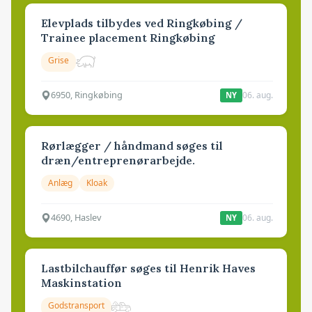
Elevplads tilbydes ved Ringkøbing /
Trainee placement Ringkøbing
Grise
6950, Ringkøbing
06. aug.
NY
Rørlægger / håndmand søges til
dræn/entreprenørarbejde.
Anlæg
Kloak
4690, Haslev
06. aug.
NY
Lastbilchauffør søges til Henrik Haves
Maskinstation
Godstransport