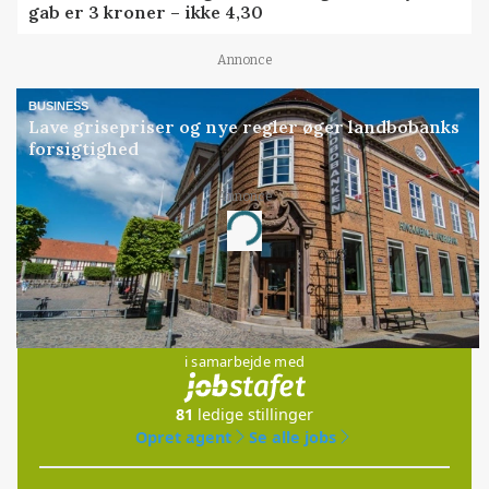
gab er 3 kroner – ikke 4,30
Annonce
BUSINESS
Lave grisepriser og nye regler øger landbobanks
forsigtighed
Annonce
Loading...
Jobs
i samarbejde med
81
ledige stillinger
Opret agent
Se alle jobs