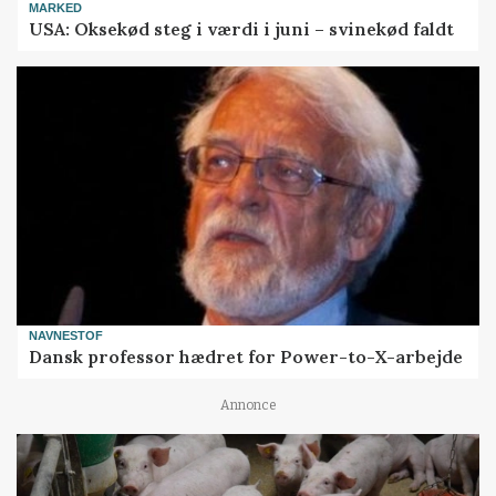
MARKED
USA: Oksekød steg i værdi i juni – svinekød faldt
NAVNESTOF
Dansk professor hædret for Power-to-X-arbejde
Annonce