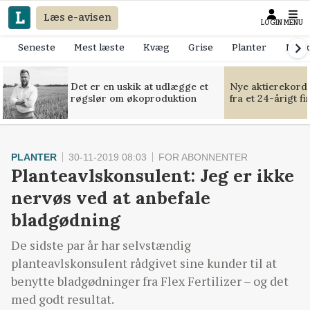
Læs e-avisen
LOGIN
MENU
Seneste
Mest læste
Kvæg
Grise
Planter
Mask
Det er en uskik at udlægge et
Nye aktierekorde
røgslør om økoproduktion
fra et 24-årigt f
PLANTER
30-11-2019 08:03
FOR ABONNENTER
Planteavlskonsulent: Jeg er ikke
nervøs ved at anbefale
bladgødning
De sidste par år har selvstændig
planteavlskonsulent rådgivet sine kunder til at
benytte bladgødninger fra Flex Fertilizer – og det
med godt resultat.