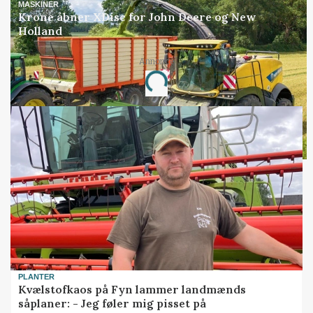
MASKINER
Krone åbner XDisc for John Deere og New
Holland
Annonce
Loading...
PLANTER
Kvælstofkaos på Fyn lammer landmænds
såplaner: - Jeg føler mig pisset på