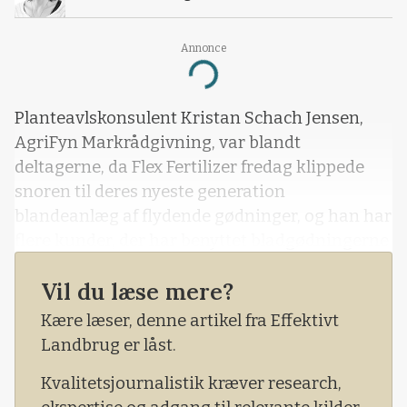
Annonce
Loading...
Planteavlskonsulent Kristan Schach Jensen,
AgriFyn Markrådgivning, var blandt
deltagerne, da Flex Fertilizer fredag klippede
snoren til deres nyeste generation
blandeanlæg af flydende gødninger, og han har
flere kunder, der har benyttet bladgødningerne
de sidste par år.
Vil du læse mere?
- Vi bruger det primært som startgødning i
Kære læser, denne artikel fra Effektivt
majsen eller som sengødskning i spinat til frø
Landbrug er låst.
og det har haft god effekt, sagde han og
fastslog, at han ikke vil væ
Kvalitetsjournalistik kræver research,