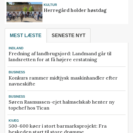
KULTUR
Herregård holder høstdag
MEST LÆSTE
SENESTE NYT
INDLAND
Fredning af landbrugsjord: Landmand går til
landsretten for at få højere erstatning
BUSINESS
Konkurs rammer midtjysk maskinhandler efter
navneskifte
BUSINESS
Søren Rasmussen-ejet halmselskab henter ny
topchef hos Tican
KVÆG
500-600 køer i stort barmarksprojekt: Fra
beskeden start til store drømme