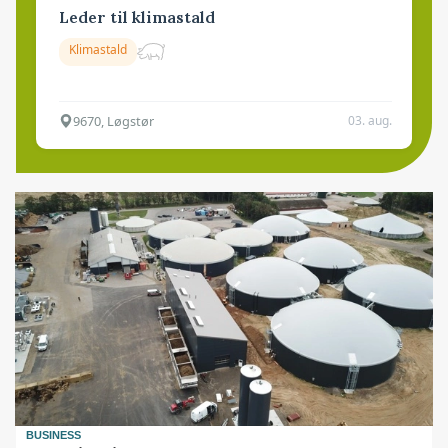
Leder til klimastald
Klimastald
9670, Løgstør
03. aug.
BUSINESS