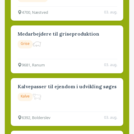
4700, Næstved
03. aug.
Medarbejdere til griseproduktion
Grise
9681, Ranum
03. aug.
Kalvepasser til ejendom i udvikling søges
Kalve
6392, Bolderslev
03. aug.