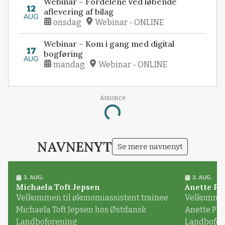
Webinar – Fordelene ved løbende
12
aflevering af bilag
AUG
onsdag
Webinar - ONLINE
Webinar – Kom i gang med digital
17
bogføring
AUG
mandag
Webinar - ONLINE
Annonce
Loading...
NAVNENYT
Se mere navnenyt
3. AUG.
3. AUG.
Michaela Toft Jepsen
Anette Pl
Velkommen til økonomiassistent trainee
Velkommen 
Michaela Toft Jepsen hos Østdansk
Anette Pl
Landboforening
Landbofor