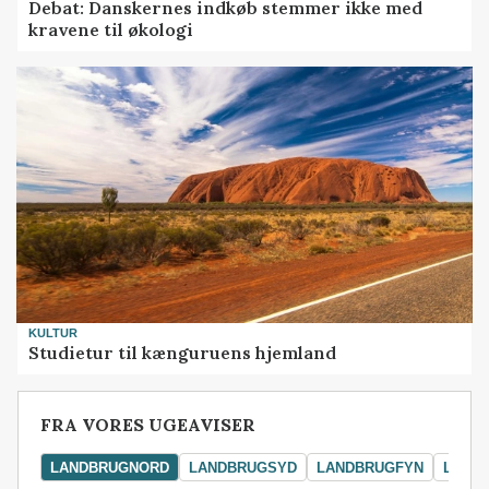
Debat: Danskernes indkøb stemmer ikke med
kravene til økologi
KULTUR
Studietur til kænguruens hjemland
FRA VORES UGEAVISER
LANDBRUGNORD
LANDBRUGSYD
LANDBRUGFYN
LAND