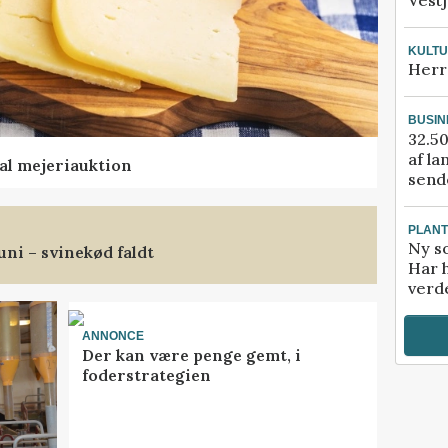
Vestj
KULT
Herr
BUSIN
32.50
af la
al mejeriauktion
sende
PLAN
Ny so
uni – svinekød faldt
Har 
verde
ANNONCE
Der kan være penge gemt, i
foderstrategien