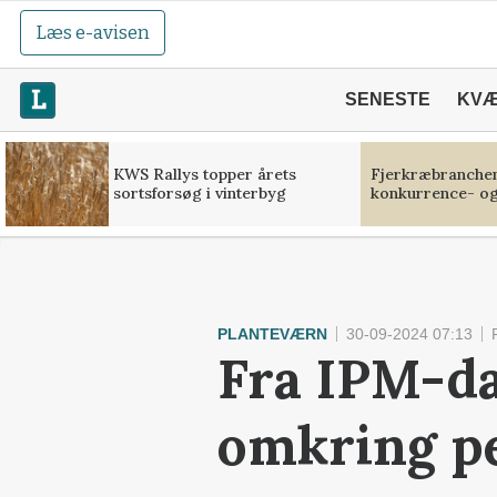
Læs e-avisen
SENESTE
KV
KWS Rallys topper årets
Fjerkræbranchen:
sortsforsøg i vinterbyg
konkurrence- og
PLANTEVÆRN
30-09-2024 07:13
Fra IPM-da
omkring pe