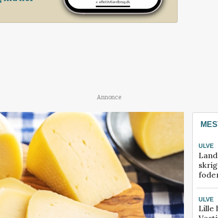
Annonce
MES
ULVE
Land
skrig
fode
ULVE
Lille