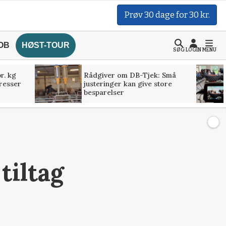
Prøv 30 dage for 30 kr.
OB
HØST-TOUR
SØG
LOGIN
MENU
r. kg
Rådgiver om DB-Tjek: Små
presser
justeringer kan give store
besparelser
tiltag