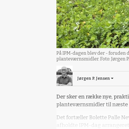
På IPM-dagen blev der - foruden d
planteværnsmidler. Foto: Jørgen P
Jørgen P. Jensen
Der sker en række nye, prakt
planteværnsmidler til næste 
Det fortæller Bolette Palle 
afholdte IPM-dag arrangeret