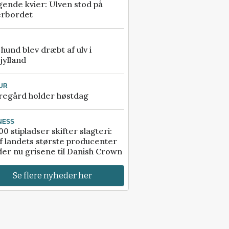
gende kvier: Ulven stod på
erbordet
e hund blev dræbt af ulv i
jylland
UR
regård holder høstdag
NESS
00 stipladser skifter slagteri:
f landets største producenter
er nu grisene til Danish Crown
Se flere nyheder her