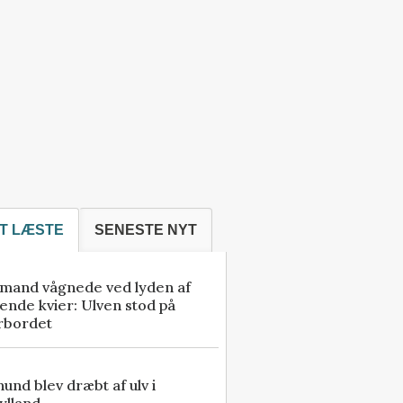
T LÆSTE
SENESTE NYT
mand vågnede ved lyden af
ende kvier: Ulven stod på
rbordet
 hund blev dræbt af ulv i