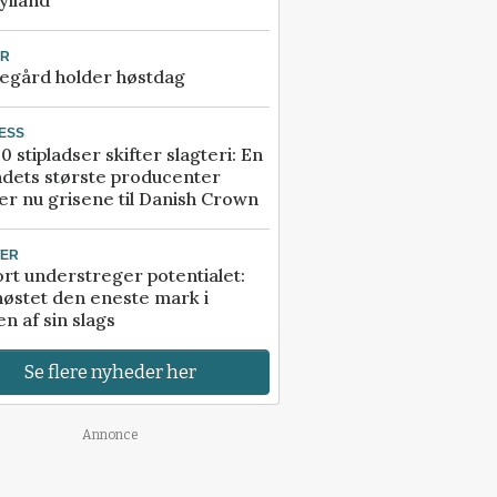
ylland
UR
egård holder høstdag
ESS
0 stipladser skifter slagteri: En
ndets største producenter
r nu grisene til Danish Crown
TER
rt understreger potentialet:
høstet den eneste mark i
n af sin slags
Se flere nyheder her
Annonce