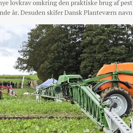
e lovkrav omkring den praktiske brug af pesti
de år. Desuden skifer Dansk Planteværn navn f