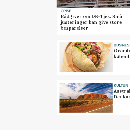
GRISE
Rådgiver om DB-Tjek: Små
justeringer kan give store
besparelser
BUSINES
Grambo
københ
KULTUR
Austra
Det ka