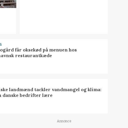
S
gård får oksekød på menuen hos
avnsk restaurantkæde
lske landmænd tackler vandmangel og klima:
n danske bedrifter lære
Annonce