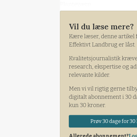
Planteværn.
- Jeg vil omtale tre nye tiltag
Vil du læse mere?
LandbrugsPlast Indsamling (
Kære læser, denne artikel 
Effektivt Landbrug er låst.
Kvalitetsjournalistik kræv
research, ekspertise og ad
relevante kilder.
Men vi vil rigtig gerne tilb
digitalt abonnement i 30 d
kun 30 kroner.
Prøv 30 dage for 30 
Allerede abonnement?
Log