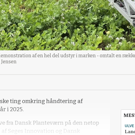
emonstration af en hel del udstyr i marken - omtalt en række
. Jensen
iske ting omkring håndtering af
år i 2025.
MES
Neve fra Dansk Planteværn på den netop
ULVE
 af Seges Innovation og Dansk
Lan