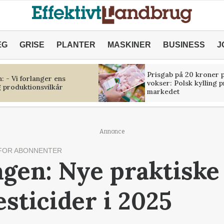
ÆG
GRISE
PLANTER
MASKINER
BUSINESS
J
Prisgab på 20 kroner p
 - Vi forlanger ens
vokser: Polsk kylling 
 produktionsvilkår
markedet
Annonce
FOR ABONNENTER
gen: Nye praktiske 
sticider i 2025