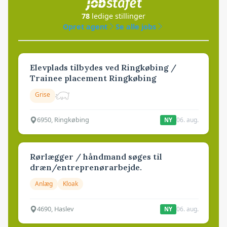
78
ledige stillinger
Opret agent
Se alle jobs
Elevplads tilbydes ved Ringkøbing /
Trainee placement Ringkøbing
Grise
6950, Ringkøbing
06. aug.
NY
Rørlægger / håndmand søges til
dræn/entreprenørarbejde.
Anlæg
Kloak
4690, Haslev
06. aug.
NY