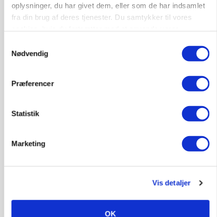
oplysninger, du har givet dem, eller som de har indsamlet
fra din brug af deres tjenester. Du samtykker til vores
cookies, hvis du fortsætter med at anvende vores
hjemmeside.
Samtykkevalg
Nødvendig
Præferencer
Statistik
BUSINESS
Ejer eller medejer? Nyt tv-format udfordrer
Marketing
landbrugets ejerstruktur
Annonce
Vis detaljer
Loading...
OK