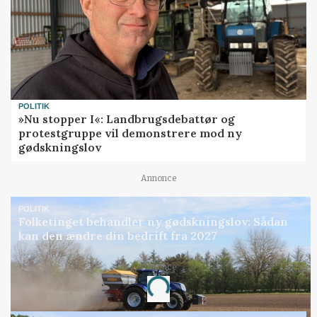
POLITIK
»Nu stopper I«: Landbrugsdebattør og
protestgruppe vil demonstrere mod ny
gødskningslov
Annonce
POLITIK
Folketinget behandler ny gødskningslov: Sådan
kan den ændre din bedrift fra 2027
Annonce
Loading...