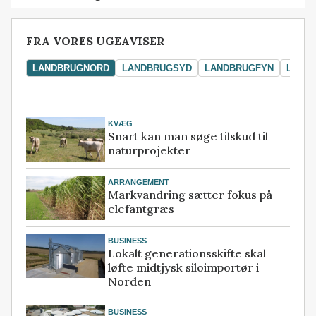
FRA VORES UGEAVISER
LANDBRUGNORD
LANDBRUGSYD
LANDBRUGFYN
LAND
KVÆG
Snart kan man søge tilskud til
naturprojekter
ARRANGEMENT
Markvandring sætter fokus på
elefantgræs
BUSINESS
Lokalt generationsskifte skal
løfte midtjysk siloimportør i
Norden
BUSINESS