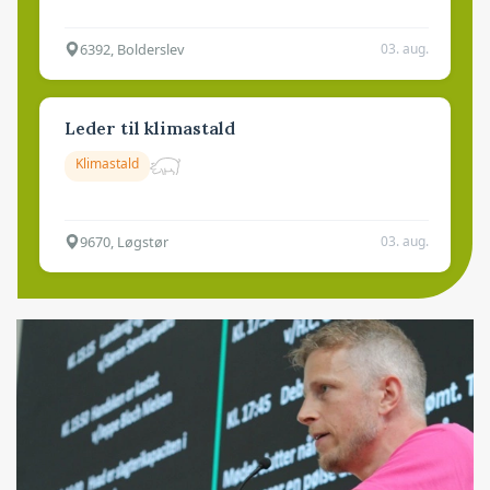
6392, Bolderslev
03. aug.
Leder til klimastald
Klimastald
9670, Løgstør
03. aug.