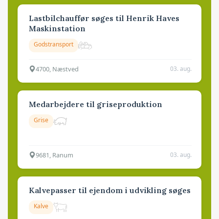
Lastbilchauffør søges til Henrik Haves
Maskinstation
Godstransport
4700, Næstved
03. aug.
Medarbejdere til griseproduktion
Grise
9681, Ranum
03. aug.
Kalvepasser til ejendom i udvikling søges
Kalve