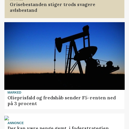
Grisebestanden stiger trods svagere
avlsbestand
MARKED
Olieprisfald og fredshåb sender F5-renten ned
på 3 procent
ANNONCE
Der kan være penge gemt, i foderstrategien