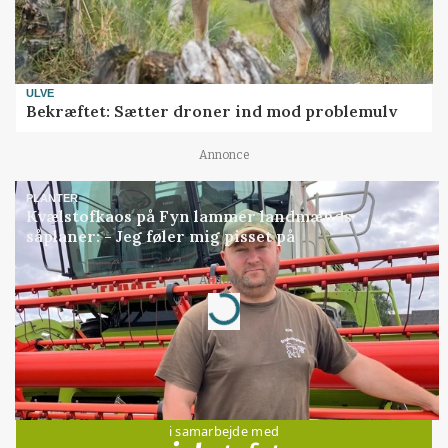
ULVE
Bekræftet: Sætter droner ind mod problemulv
Annonce
PLANTER
Kvælstofkaos på Fyn lammer landmænds
såplaner: - Jeg føler mig pisset på
Loading...
Annonce
Jobs
i samarbejde med