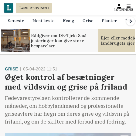
Læs e-avisen
LOGIN
MENU
Seneste
Mest læste
Kvæg
Grise
Planter
Mask
Rådgiver om DB-Tjek: Små
Ejer eller medej
justeringer kan give store
landbrugets ejer
besparelser
GRISE
05-04-2022 11:51
Øget kontrol af besætninger
med vildsvin og grise på friland
Fødevarestyrelsen kontrollerer de kommende
måneder, om hobbylandmænd og professionelle
griseavlere har hegn om deres grise og vildsvin på
friland, og om de skilter med forbud mod fodring.