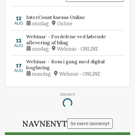
InterCount kursus Online
12
AUG
onsdag
Online
Webinar – Fordelene ved løbende
12
aflevering af bilag
AUG
onsdag
Webinar - ONLINE
Webinar – Kom i gang med digital
17
bogføring
AUG
mandag
Webinar - ONLINE
Annonce
Loading...
NAVNENYT
Se mere navnenyt