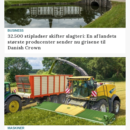
BUSINESS
32.500 stipladser skifter slagteri: En af landets
største producenter sender nu grisene til
Danish Crown
MASKINER