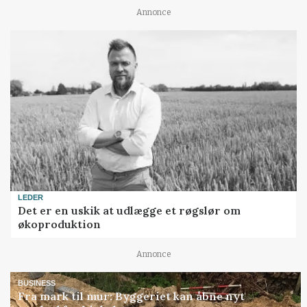
Annonce
LEDER
Det er en uskik at udlægge et røgslør om
økoproduktion
Annonce
BUSINESS
Fra mark til mur: Byggeriet kan åbne nyt