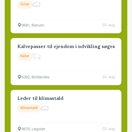
Grise
9681, Ranum
03. aug.
Kalvepasser til ejendom i udvikling søges
Kalve
6392, Bolderslev
03. aug.
Leder til klimastald
Klimastald
9670, Løgstør
03. aug.