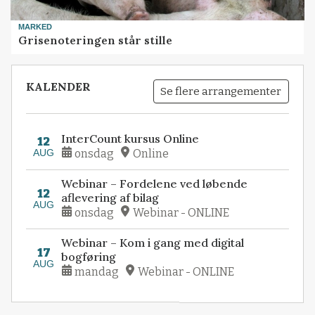
MARKED
Grisenoteringen står stille
KALENDER
Se flere arrangementer
InterCount kursus Online
12
AUG
onsdag
Online
Webinar – Fordelene ved løbende
12
aflevering af bilag
AUG
onsdag
Webinar - ONLINE
Webinar – Kom i gang med digital
17
bogføring
AUG
mandag
Webinar - ONLINE