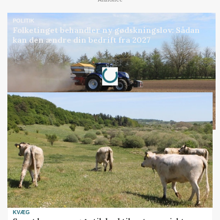
POLITIK
Folketinget behandler ny gødskningslov: Sådan
kan den ændre din bedrift fra 2027
Loading...
Annonce
KVÆG