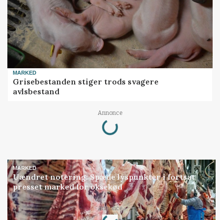
MARKED
Grisebestanden stiger trods svagere
avlsbestand
Loading...
Annonce
MARKED
Uændret notering: Spæde lyspunkter i fortsat
presset marked for oksekød
Loading...
Annonce