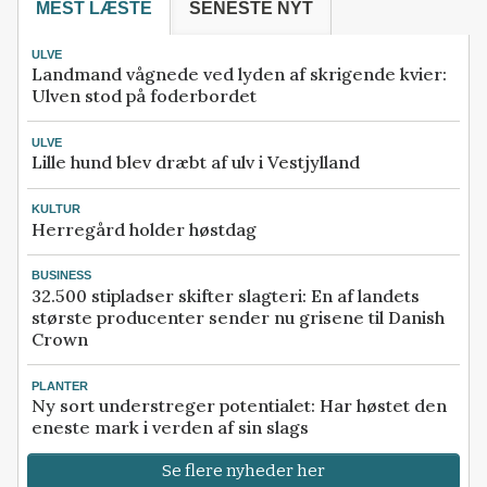
MEST LÆSTE
SENESTE NYT
ULVE
Landmand vågnede ved lyden af skrigende kvier:
Ulven stod på foderbordet
ULVE
Lille hund blev dræbt af ulv i Vestjylland
KULTUR
Herregård holder høstdag
BUSINESS
32.500 stipladser skifter slagteri: En af landets
største producenter sender nu grisene til Danish
Crown
PLANTER
Ny sort understreger potentialet: Har høstet den
eneste mark i verden af sin slags
Se flere nyheder her