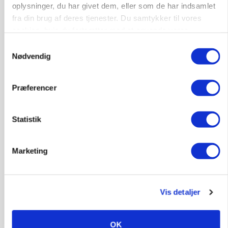
oplysninger, du har givet dem, eller som de har indsamlet
fra din brug af deres tjenester. Du samtykker til vores
cookies, hvis du fortsætter med at anvende vores
hjemmeside.
Samtykkevalg
Nødvendig
Præferencer
MARKEDSFOKUS
Prisgab på 20 kroner pr. kg vokser: Polsk kylling
presser markedet
Statistik
Marketing
Vis detaljer
OK