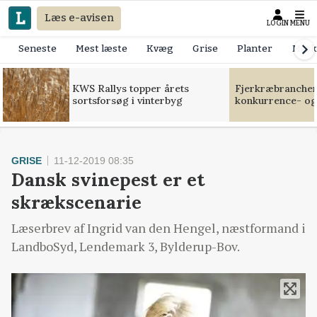
Læs e-avisen
LOGIN
MENU
Seneste
Mest læste
Kvæg
Grise
Planter
Mask
KWS Rallys topper årets
Fjerkræbranchen:
sortsforsøg i vinterbyg
konkurrence- og
GRISE
11-12-2019 08:35
Dansk svinepest er et
skrækscenarie
Læserbrev af Ingrid van den Hengel, næstformand i
LandboSyd, Lendemark 3, Bylderup-Bov.