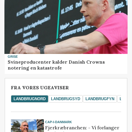
GRISE
Svineproducenter kalder Danish Crowns
notering en katastrofe
FRA VORES UGEAVISER
LANDBRUGNORD
LANDBRUGSYD
LANDBRUGFYN
LAND
CAP-I-DANMARK
Fjerkræbranchen: - Vi forlanger