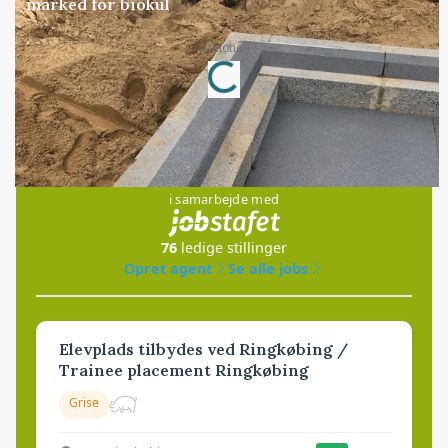
marked for biokul
Annonce
Loading...
Jobs
i samarbejde med
76
ledige stillinger
Opret agent
Se alle jobs
Elevplads tilbydes ved Ringkøbing /
Trainee placement Ringkøbing
Grise