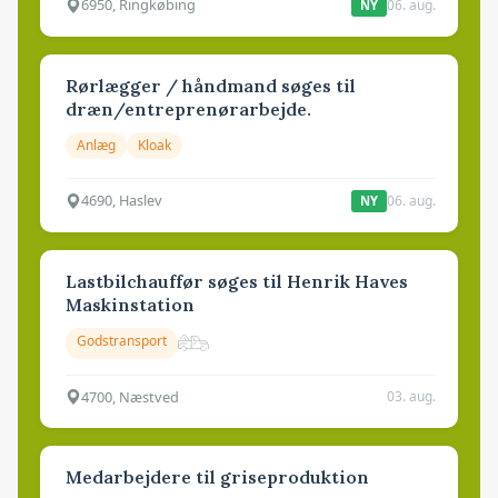
6950, Ringkøbing
06. aug.
NY
Rørlægger / håndmand søges til
dræn/entreprenørarbejde.
Anlæg
Kloak
4690, Haslev
06. aug.
NY
Lastbilchauffør søges til Henrik Haves
Maskinstation
Godstransport
4700, Næstved
03. aug.
Medarbejdere til griseproduktion