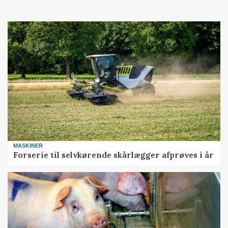
MASKINER
Forserie til selvkørende skårlægger afprøves i år