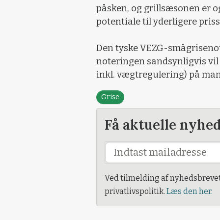
påsken, og grillsæsonen er ogs
potentiale til yderligere pris
Den tyske VEZG-smågrisenot
noteringen sandsynligvis vil 
inkl. vægtregulering) på ma
Grise
Få aktuelle nyhe
Ved tilmelding af nyhedsbreve
privatlivspolitik.
Læs den her.