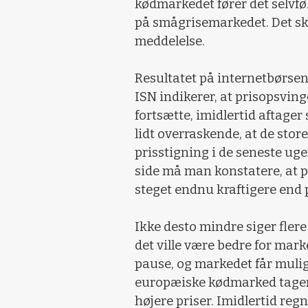
kødmarkedet fører det selvføl
på smågrisemarkedet. Det sk
meddelelse.
Resultatet på internetbørse
ISN indikerer, at prisopsvin
fortsætte, imidlertid aftager
lidt overraskende, at de stor
prisstigning i de seneste uge
side må man konstatere, at pr
steget endnu kraftigere end 
Ikke desto mindre siger flere
det ville være bedre for mark
pause, og markedet får muligh
europæiske kødmarked tager d
højere priser. Imidlertid re