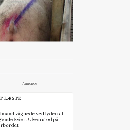
Annonce
T LÆSTE
dmand vågnede ved lyden af
gende kvier: Ulven stod på
erbordet