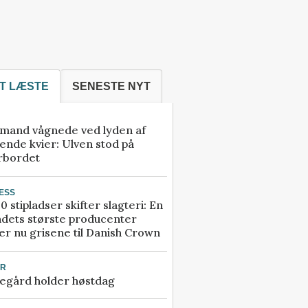
T LÆSTE
SENESTE NYT
mand vågnede ved lyden af
ende kvier: Ulven stod på
rbordet
ESS
0 stipladser skifter slagteri: En
ndets største producenter
r nu grisene til Danish Crown
UR
egård holder høstdag