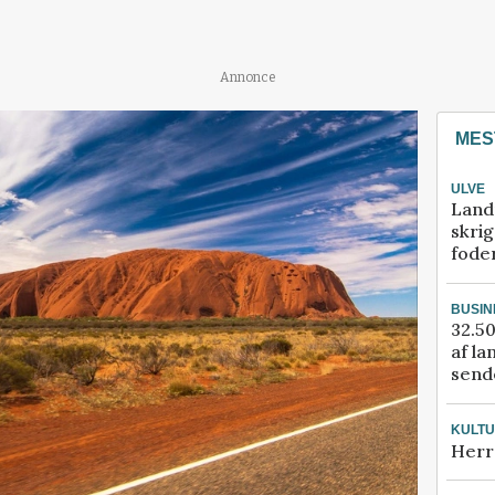
Annonce
MES
ULVE
Land
skrig
fode
BUSIN
32.50
af la
sende
KULT
Herr