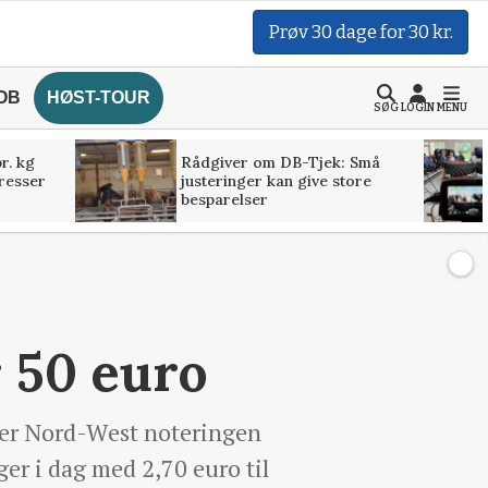
Prøv 30 dage for 30 kr.
OB
HØST-TOUR
SØG
LOGIN
MENU
r. kg
Rådgiver om DB-Tjek: Små
presser
justeringer kan give store
besparelser
 50 euro
ger Nord-West noteringen
ger i dag med 2,70 euro til