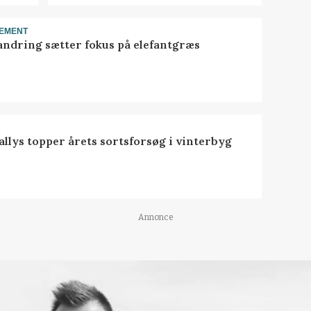
EMENT
ndring sætter fokus på elefantgræs
R
llys topper årets sortsforsøg i vinterbyg
Annonce