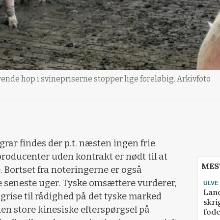
ærende hop i svinepriserne stopper lige foreløbig. Arkivfoto
grar findes der p.t. næsten ingen frie
producenter uden kontrakt er nødt til at
MES
 Bortset fra noteringerne er også
de seneste uger. Tyske omsættere vurderer,
ULVE
Lan
e grise til rådighed på det tyske marked
skri
n store kinesiske efterspørgsel på
fod