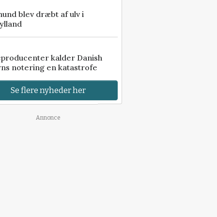
 hund blev dræbt af ulv i
ylland
eproducenter kalder Danish
ns notering en katastrofe
Se flere nyheder her
Annonce