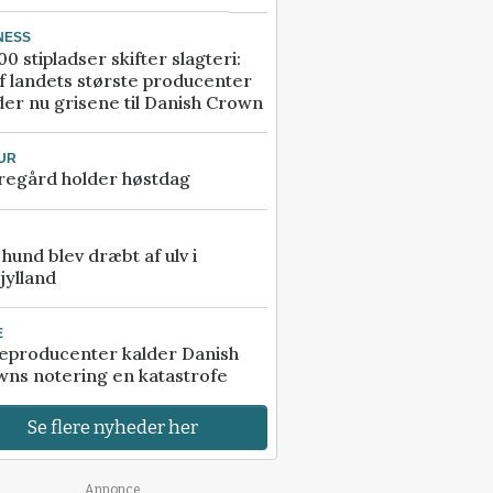
NESS
00 stipladser skifter slagteri:
f landets største producenter
er nu grisene til Danish Crown
UR
regård holder høstdag
e hund blev dræbt af ulv i
jylland
E
eproducenter kalder Danish
ns notering en katastrofe
Se flere nyheder her
Annonce