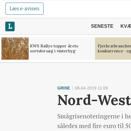
Læs e-avisen
SENESTE
KV
KWS Rallys topper årets
Fjerkræbranchen:
sortsforsøg i vinterbyg
konkurrence- og
GRISE
08-04-2019 11:09
Nord-West
Smågrisenoteringerne i he
således med fire euro til 5