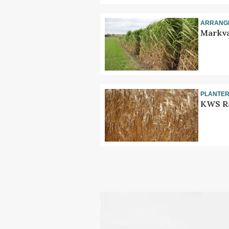
ARRANG
Markva
PLANTE
KWS Ra