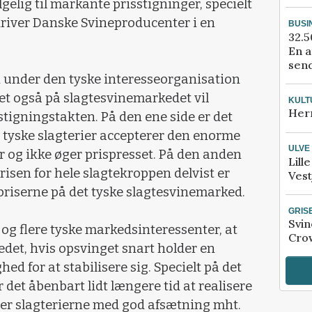
gelig til markante prisstigninger, specielt
river Danske Svineproducenter i en
BUSI
32.5
En a
send
n under den tyske interesseorganisation
get også på slagtesvinemarkedet vil
KULT
Her
 stigningstakten. På den ene side er det
e tyske slagterier accepterer den enorme
ULVE
r og ikke øger prispresset. På den anden
Lill
isen for hele slagtekroppen delvist er
Vest
priserne på det tyske slagtesvinemarked.
GRIS
Svin
 og flere tyske markedsinteressenter, at
Crow
edet, hvis opsvinget snart holder en
ed for at stabilisere sig. Specielt på det
et åbenbart lidt længere tid at realisere
gner slagterierne med god afsætning mht.